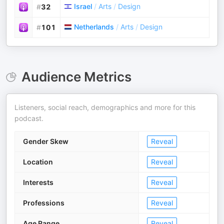
Israel
/
Arts
/
Design
#
32
Netherlands
/
Arts
/
Design
#
101
Audience Metrics
Listeners, social reach, demographics and more for this
podcast.
Gender Skew
Reveal
Location
Reveal
Interests
Reveal
Professions
Reveal
Age Range
Reveal