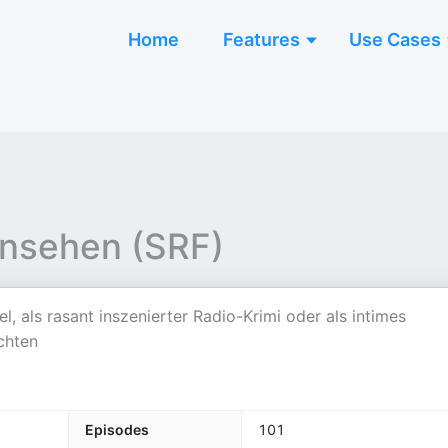
Home
Features
Use Cases
rnsehen (SRF)
l, als rasant inszenierter Radio-Krimi oder als intimes
chten
Episodes
101