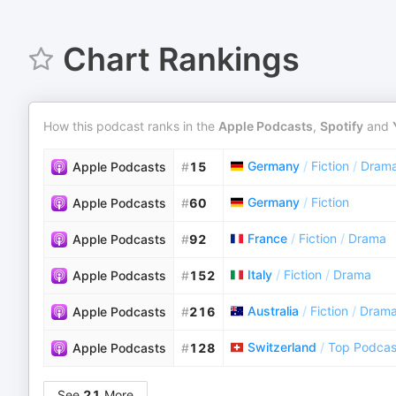
Chart Rankings
How this podcast ranks in the
Apple Podcasts
,
Spotify
and
Germany
/
Fiction
/
Dram
Apple Podcasts
#
15
Germany
/
Fiction
Apple Podcasts
#
60
France
/
Fiction
/
Drama
Apple Podcasts
#
92
Italy
/
Fiction
/
Drama
Apple Podcasts
#
152
Australia
/
Fiction
/
Dram
Apple Podcasts
#
216
Switzerland
/
Top Podcas
Apple Podcasts
#
128
See
21
More