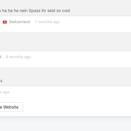
a ha nein Spass ihr seid so cool
Switzerland
7 months ago
d
9 months ago
bs
ar ago
a Website