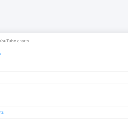
YouTube
charts.
a
a
ts