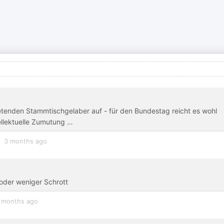
etenden Stammtischgelaber auf - für den Bundestag reicht es wohl
ntellektuelle Zumutung …
3 months ago
 oder weniger Schrott
 months ago