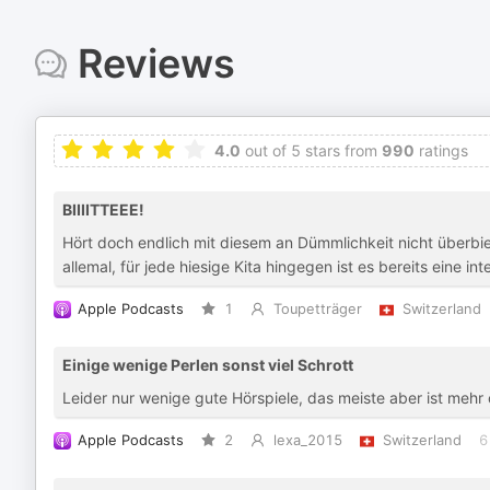
Reviews
4.0
out of 5 stars from
990
ratings
BIIIITTEEE!
Hört doch endlich mit diesem an Dümmlichkeit nicht überbi
allemal, für jede hiesige Kita hingegen ist es bereits eine i
Apple Podcasts
1
Toupetträger
Switzerland
Einige wenige Perlen sonst viel Schrott
Leider nur wenige gute Hörspiele, das meiste aber ist mehr
Apple Podcasts
2
lexa_2015
Switzerland
6