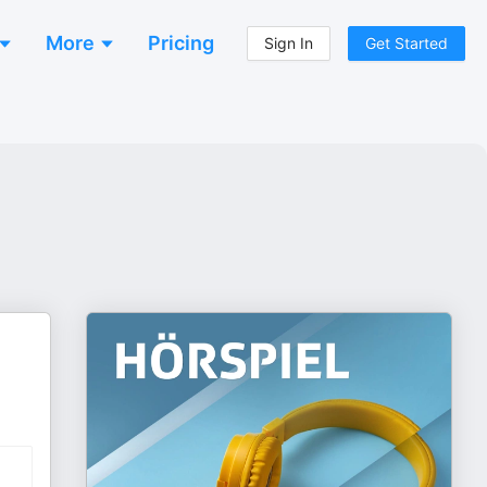
More
Pricing
Sign In
Get Started