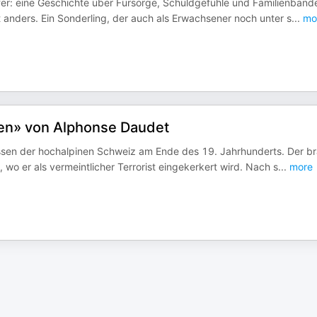
fer: eine Geschichte über Fürsorge, Schuldgefühle und Familienband
 anders. Ein Sonderling, der auch als Erwachsener noch unter s
...
mo
pen» von Alphonse Daudet
lissen der hochalpinen Schweiz am Ende des 19. Jahrhunderts. Der b
 wo er als vermeintlicher Terrorist eingekerkert wird. Nach s
...
more