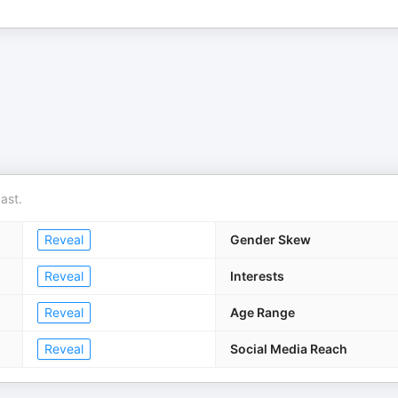
ast.
Reveal
Gender Skew
Reveal
Interests
Reveal
Age Range
Reveal
Social Media Reach