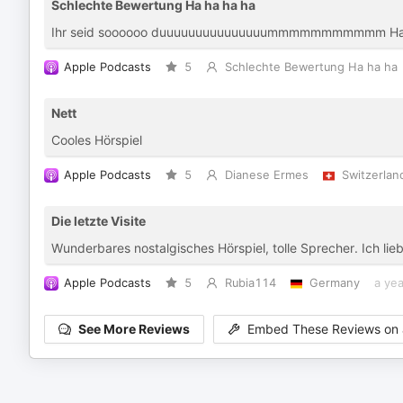
Schlechte Bewertung Ha ha ha ha
Ihr seid soooooo duuuuuuuuuuuuuuummmmmmmmmmm Ha ha h
Apple Podcasts
5
Schlechte Bewertung Ha ha ha
Nett
Cooles Hörspiel
Apple Podcasts
5
Dianese Ermes
Switzerlan
Die letzte Visite
Wunderbares nostalgisches Hörspiel, tolle Sprecher. Ich lie
Apple Podcasts
5
Rubia114
Germany
a ye
See More Reviews
Embed These Reviews on 