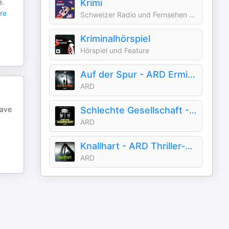
e.
Krimi
re
Schweizer Radio und Fernsehen (SRF)
Kriminalhörspiel
Hörspiel und Feature
Auf der Spur - ARD Ermittlerkrimis
ARD
rave
Schlechte Gesellschaft - ARD Polit- und Psychokrimis
ARD
Knallhart - ARD Thriller-Hörspiele
ARD