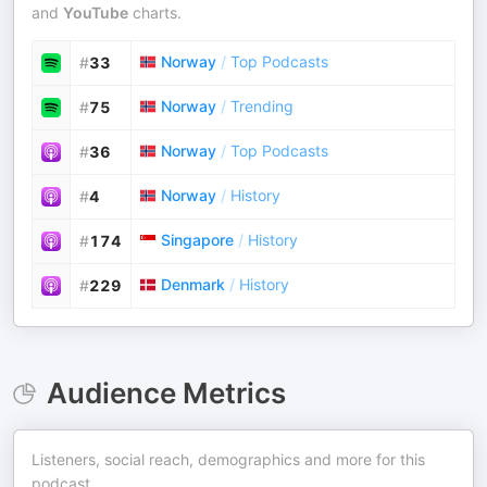
and
YouTube
charts.
Norway
/
Top Podcasts
#
33
Norway
/
Trending
#
75
Norway
/
Top Podcasts
#
36
Norway
/
History
#
4
Singapore
/
History
#
174
Denmark
/
History
#
229
Audience Metrics
Listeners, social reach, demographics and more for this
podcast.