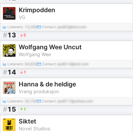
Krimpodden
VG
Listeners:
13,398
Contact:
pod93@test.com
#
13
5
Wolfgang Wee Uncut
Wolfgang Wee
Listeners:
44,926
Contact:
pod614@test.com
#
14
1
Hanna & de heldige
Vrang produksjon
Listeners:
35,706
Contact:
pod517@yahoo.com
#
15
1
Siktet
Novel Studios