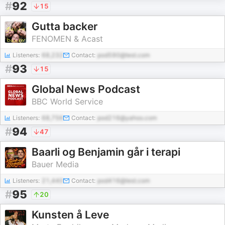
#
92
15
Gutta backer
FENOMEN & Acast
Listeners:
68,232
Contact:
pod590@test.com
#
93
15
Global News Podcast
BBC World Service
Listeners:
68,756
Contact:
pod216@yahoo.com
#
94
47
Baarli og Benjamin går i terapi
Bauer Media
Listeners:
21,440
Contact:
pod416@test.com
#
95
20
Kunsten å Leve