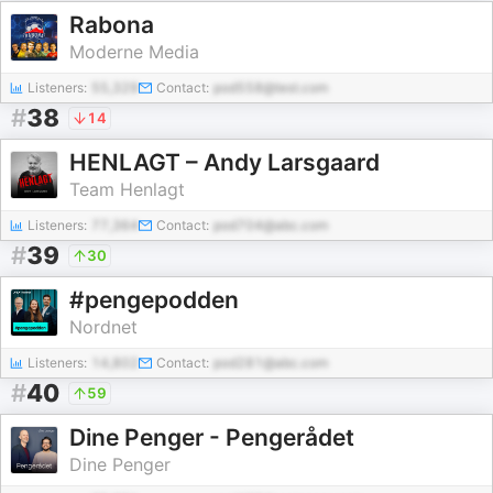
Rabona
Moderne Media
Listeners:
55,329
Contact:
pod558@test.com
#
38
14
HENLAGT – Andy Larsgaard
Team Henlagt
Listeners:
77,364
Contact:
pod704@abc.com
#
39
30
#pengepodden
Nordnet
Listeners:
14,802
Contact:
pod281@abc.com
#
40
59
Dine Penger - Pengerådet
Dine Penger