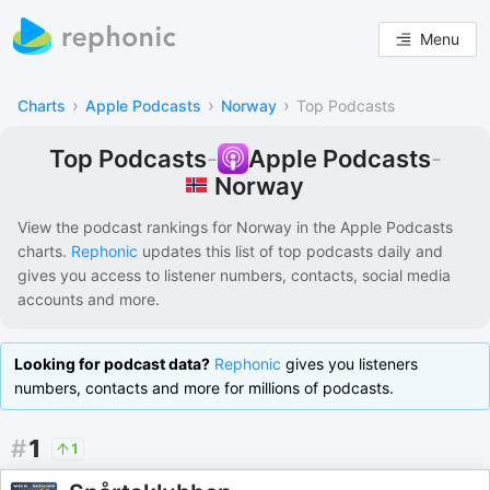
Menu
›
›
›
Charts
Apple Podcasts
Norway
Top Podcasts
Top Podcasts
-
Apple Podcasts
-
Norway
View the podcast rankings for
Norway
in the
Apple Podcasts
charts.
Rephonic
updates this list of
top podcasts
daily and
gives you access to listener numbers, contacts, social media
accounts and more.
Looking for podcast data?
Rephonic
gives you listeners
numbers, contacts and more for millions of podcasts.
#
1
1