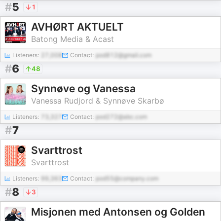
#
5
1
AVHØRT AKTUELT
Batong Media & Acast
Listeners:
27,008
Contact:
pod812@gmail.com
#
6
48
Synnøve og Vanessa
Vanessa Rudjord & Synnøve Skarbø
Listeners:
73,327
Contact:
pod272@abc.com
#
7
Svarttrost
Svarttrost
Listeners:
99,363
Contact:
pod55@company.com
#
8
3
Misjonen med Antonsen og Golden