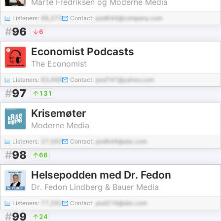
Marte Fredriksen og Moderne Media
Listeners:
98,373
Contact:
pod644@company.com
#
96
6
Economist Podcasts
The Economist
Listeners:
83,498
Contact:
pod747@yahoo.com
#
97
131
Krisemøter
Moderne Media
Listeners:
27,582
Contact:
pod649@abc.com
#
98
66
Helsepodden med Dr. Fedon
Dr. Fedon Lindberg & Bauer Media
Listeners:
77,292
Contact:
pod319@abc.com
#
99
24