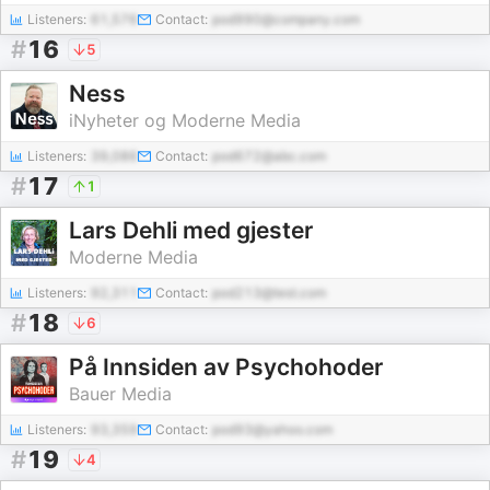
Listeners:
61,576
Contact:
pod990@company.com
#
16
5
Ness
iNyheter og Moderne Media
Listeners:
39,086
Contact:
pod672@abc.com
#
17
1
Lars Dehli med gjester
Moderne Media
Listeners:
92,311
Contact:
pod213@test.com
#
18
6
På Innsiden av Psychohoder
Bauer Media
Listeners:
93,359
Contact:
pod93@yahoo.com
#
19
4