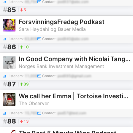
Listeners:
46,754
Contact:
pod937@abc.com
#
85
5
ForsvinningsFredag Podkast
Sara Høydahl og Bauer Media
Listeners:
63,809
Contact:
pod840@abc.com
#
86
10
In Good Company with Nicolai Tangen
Norges Bank Investment Management
Listeners:
11,009
Contact:
pod695@gmail.com
#
87
89
We call her Emma | Tortoise Investigates
The Observer
Listeners:
15,765
Contact:
pod57@test.com
#
88
13