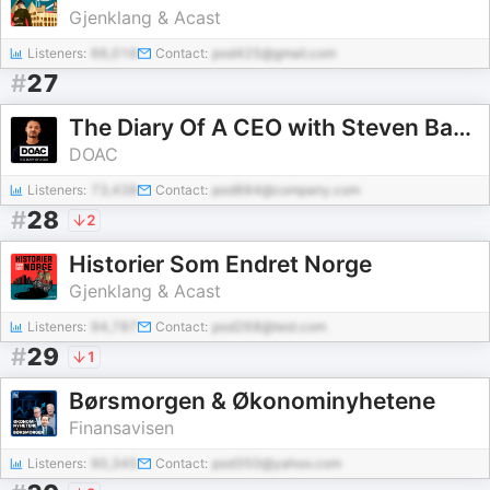
Gjenklang & Acast
Listeners:
66,016
Contact:
pod425@gmail.com
#
27
The Diary Of A CEO with Steven Bartlett
DOAC
Listeners:
73,438
Contact:
pod884@company.com
#
28
2
Historier Som Endret Norge
Gjenklang & Acast
Listeners:
94,787
Contact:
pod268@test.com
#
29
1
Børsmorgen & Økonominyhetene
Finansavisen
Listeners:
90,345
Contact:
pod350@yahoo.com