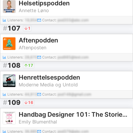
Helsetipspodden
Annette Løno
Listeners:
19,954
Contact:
pod355@abc.com
#
107
1
Aftenpodden
Aftenposten
Listeners:
28,670
Contact:
pod985@test.com
#
108
17
Henrettelsespodden
Moderne Media og Untold
Listeners:
44,913
Contact:
pod148@gmail.com
#
109
16
Handbag Designer 101: The Stories Behind Handbag Designers, Brands, and Industry Icons
Emily Blumenthal
Listeners:
36,985
Contact:
pod379@abc.com