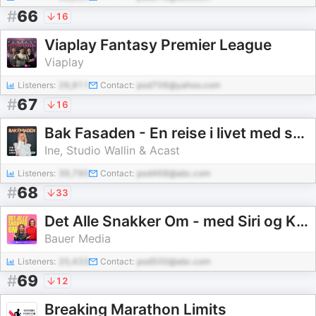
#
66
16
Viaplay Fantasy Premier League
Viaplay
Listeners:
26,911
Contact:
pod706@yahoo.com
#
67
16
Bak Fasaden - En reise i livet med sykepleier Ine
Ine, Studio Wallin & Acast
Listeners:
39,790
Contact:
pod468@abc.com
#
68
33
Det Alle Snakker Om - med Siri og Kim
Bauer Media
Listeners:
20,433
Contact:
pod500@abc.com
#
69
12
Breaking Marathon Limits