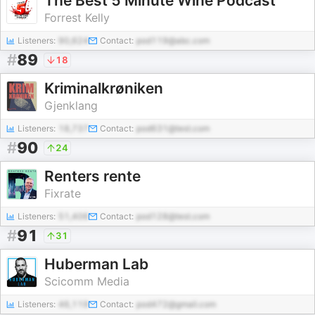
The Best 5 Minute Wine Podcast
Forrest Kelly
Listeners:
90,624
Contact:
pod119@abc.com
#
89
18
Kriminalkrøniken
Gjenklang
Listeners:
18,737
Contact:
pod631@test.com
#
90
24
Renters rente
Fixrate
Listeners:
51,406
Contact:
pod128@test.com
#
91
31
Huberman Lab
Scicomm Media
Listeners:
46,119
Contact:
pod472@gmail.com