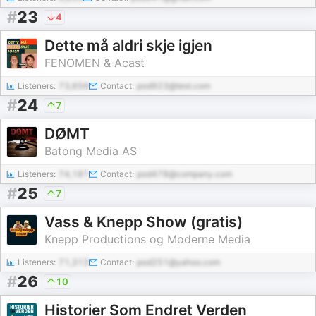
#
23
4
Dette må aldri skje igjen
FENOMEN & Acast
Listeners:
73,656
Contact:
pod923@test.com
#
24
7
DØMT
Batong Media AS
Listeners:
74,181
Contact:
pod478@company.com
#
25
7
Vass & Knepp Show (gratis)
Knepp Productions og Moderne Media
Listeners:
71,313
Contact:
pod251@yahoo.com
#
26
10
Historier Som Endret Verden