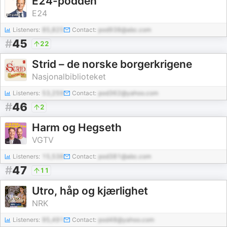
E24-podden
E24
Listeners:
85,825
Contact:
pod938@abc.com
#
45
22
Strid – de norske borgerkrigene
Nasjonalbiblioteket
Listeners:
53,259
Contact:
pod362@yahoo.com
#
46
2
Harm og Hegseth
VGTV
Listeners:
15,538
Contact:
pod381@abc.com
#
47
11
Utro, håp og kjærlighet
NRK
Listeners:
95,491
Contact:
pod48@yahoo.com