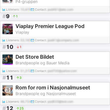
P4-gruppen
Listeners:
10,479
Contact:
pod491@abc.com
#
9
1
Viaplay Premier League Pod
Viaplay
Listeners:
53,165
Contact:
pod41@company.com
#
10
1
Det Store Bildet
Brandpeople og Bauer Media
Listeners:
51,310
Contact:
pod700@yahoo.com
#
11
3
Rom for rom i Nasjonalmuseet
Brandpeople og Nasjonalmuseet
Listeners:
46,724
Contact:
pod833@test.com
#
12
25