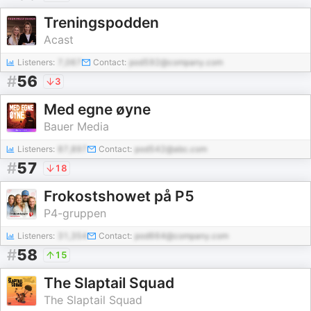
Treningspodden
Acast
Listeners:
7,067
Contact:
pod592@company.com
#
56
3
Med egne øyne
Bauer Media
Listeners:
87,897
Contact:
pod542@abc.com
#
57
18
Frokostshowet på P5
P4-gruppen
Listeners:
31,354
Contact:
pod664@company.com
#
58
15
The Slaptail Squad
The Slaptail Squad