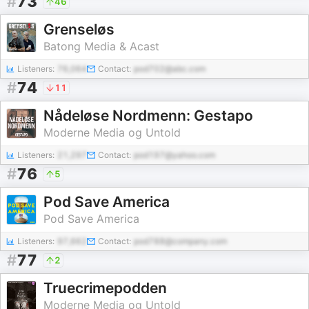
#
73
46
Grenseløs
Batong Media & Acast
Listeners:
76,064
Contact:
pod702@abc.com
#
74
11
Nådeløse Nordmenn: Gestapo
Moderne Media og Untold
Listeners:
21,297
Contact:
pod197@yahoo.com
#
76
5
Pod Save America
Pod Save America
Listeners:
97,662
Contact:
pod788@company.com
#
77
2
Truecrimepodden
Moderne Media og Untold