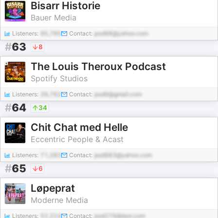
Bisarr Historie
Bauer Media
Listeners:
95,760
Contact:
pod98@yahoo.com
#
63
8
The Louis Theroux Podcast
Spotify Studios
Listeners:
39,762
Contact:
pod9@gmail.com
#
64
34
Chit Chat med Helle
Eccentric People & Acast
Listeners:
71,283
Contact:
pod883@yahoo.com
#
65
6
Løpeprat
Moderne Media
Listeners:
52,224
Contact:
pod279@test.com