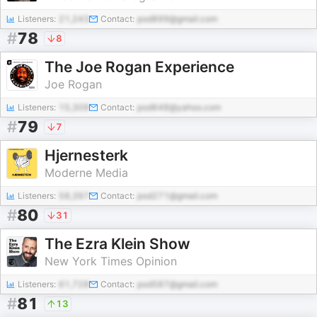
Listeners:
21,243
Contact:
pod899@gmail.com
#
78
8
The Joe Rogan Experience
Joe Rogan
Listeners:
15,309
Contact:
pod648@yahoo.com
#
79
7
Hjernesterk
Moderne Media
Listeners:
58,397
Contact:
pod271@gmail.com
#
80
31
The Ezra Klein Show
New York Times Opinion
Listeners:
61,728
Contact:
pod587@gmail.com
#
81
13