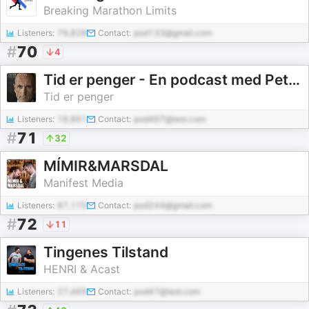
Breaking Marathon Limits
Listeners:
79,828
Contact:
pod133@gmail.com
#
70
4
Tid er penger - En podcast med Peter Warren
Tid er penger
Listeners:
18,661
Contact:
pod497@test.com
#
71
32
MÍMIR&MARSDAL
Manifest Media
Listeners:
87,175
Contact:
pod244@gmail.com
#
72
11
Tingenes Tilstand
HENRI & Acast
Listeners:
27,469
Contact:
pod47@test.com