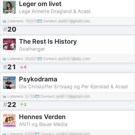
Leger om livet
Lege Annette Dragland & Acast
Listeners:
16,018
Contact:
pod37@gmail.com
#
20
The Rest Is History
Goalhanger
Listeners:
43,921
Contact:
pod161@abc.com
#
21
4
Psykodrama
Ole Christoffer Ertvaag og Per Kjerstad & Acast
Listeners:
3,159
Contact:
pod513@gmail.com
#
22
3
Hennes Verden
ANTI og Bauer Media
Listeners:
6,833
Contact:
pod941@gmail.com