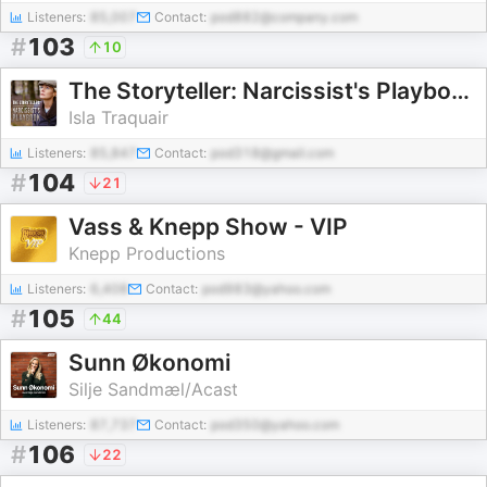
Listeners:
85,007
Contact:
pod882@company.com
#
103
10
The Storyteller: Narcissist's Playbook
Isla Traquair
Listeners:
85,847
Contact:
pod318@gmail.com
#
104
21
Vass & Knepp Show - VIP
Knepp Productions
Listeners:
6,408
Contact:
pod983@yahoo.com
#
105
44
Sunn Økonomi
Silje Sandmæl/Acast
Listeners:
87,737
Contact:
pod350@yahoo.com
#
106
22