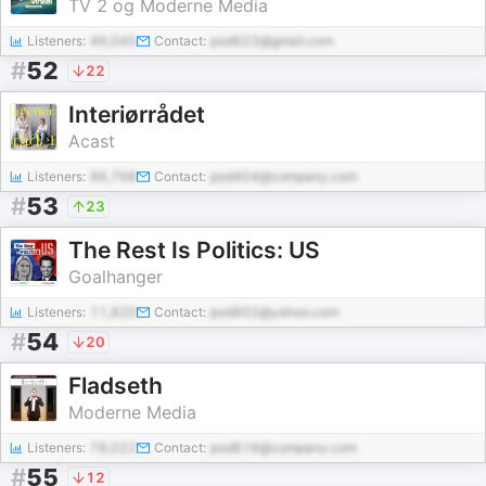
TV 2 og Moderne Media
Listeners:
46,045
Contact:
pod623@gmail.com
#
52
22
Interiørrådet
Acast
Listeners:
86,798
Contact:
pod404@company.com
#
53
23
The Rest Is Politics: US
Goalhanger
Listeners:
11,820
Contact:
pod902@yahoo.com
#
54
20
Fladseth
Moderne Media
Listeners:
78,022
Contact:
pod816@company.com
#
55
12