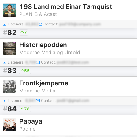
198 Land med Einar Tørnquist
PLAN-B & Acast
Listeners:
43,882
Contact:
pod169@company.com
#
82
7
Historiepodden
Moderne Media og Untold
Listeners:
6,709
Contact:
pod802@test.com
#
83
55
Frontkjemperne
Moderne Media
Listeners:
6,941
Contact:
pod91@gmail.com
#
84
78
Papaya
Podme