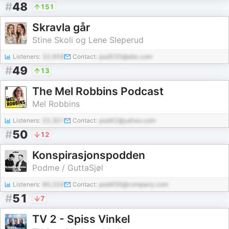
#
48
151
Skravla går
Stine Skoli og Lene Sleperud
Listeners:
32,958
Contact:
pod535@abc.com
#
49
13
The Mel Robbins Podcast
Mel Robbins
Listeners:
22,301
Contact:
pod42@yahoo.com
#
50
12
Konspirasjonspodden
Podme / GuttaSjøl
Listeners:
80,324
Contact:
pod456@company.com
#
51
7
TV 2 - Spiss Vinkel