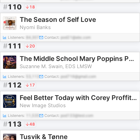
#
110
18
The Season of Self Love
Nyomi Banks
Listeners:
84,307
Contact:
pod21@abc.com
#
111
20
The Middle School Mary Poppins Podcast
Suzanne M. Swain, EDS LMSW
Listeners:
53,113
Contact:
pod716@gmail.com
#
112
17
Feel Better Today with Corey Proffitt-Boyd
New Image Studios
Listeners:
11,535
Contact:
pod133@test.com
#
113
48
Tusvik & Tønne