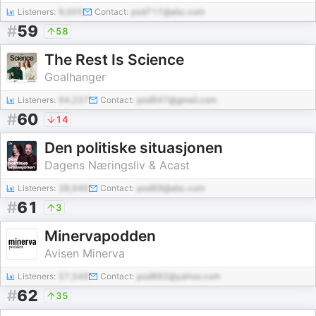
Listeners:
9,005
Contact:
pod717@abc.com
#
59
58
The Rest Is Science
Goalhanger
Listeners:
94,237
Contact:
pod847@gmail.com
#
60
14
Den politiske situasjonen
Dagens Næringsliv & Acast
Listeners:
38,646
Contact:
pod89@abc.com
#
61
3
Minervapodden
Avisen Minerva
Listeners:
57,549
Contact:
pod882@yahoo.com
#
62
35