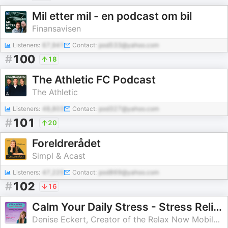
Mil etter mil - en podcast om bil
Finansavisen
Listeners:
67,941
Contact:
pod533@yahoo.com
#
100
18
The Athletic FC Podcast
The Athletic
Listeners:
48,803
Contact:
pod327@yahoo.com
#
101
20
Foreldrerådet
Simpl & Acast
Listeners:
47,225
Contact:
pod869@yahoo.com
#
102
16
Calm Your Daily Stress - Stress Relief for the Busy Midlife Woman
Denise Eckert, Creator of the Relax Now Mobile App - Anxiety and Stress Relief