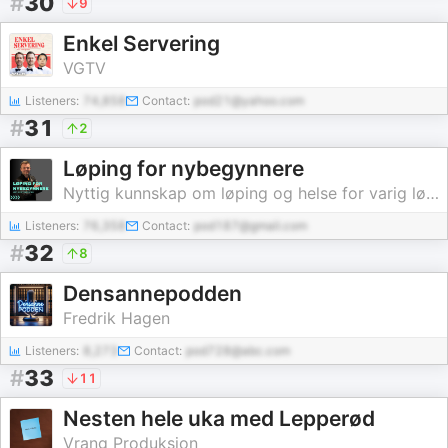
#
30
9
Enkel Servering
VGTV
Listeners:
74,858
Contact:
pod21@yahoo.com
#
31
2
Løping for nybegynnere
Nyttig kunnskap om løping og helse for varig løpeglede – med fysioterapeut Stig Carlson
Listeners:
76,358
Contact:
pod187@gmail.com
#
32
8
Densannepodden
Fredrik Hagen
Listeners:
8,273
Contact:
pod728@abc.com
#
33
11
Nesten hele uka med Lepperød
Vrang Produksjon