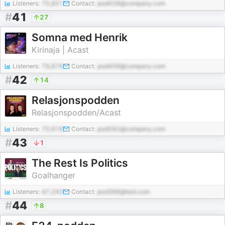
Listeners:
75,851
Contact:
pod428@company.com
#
41
27
Somna med Henrik
Kirinaja | Acast
Listeners:
79,876
Contact:
pod408@company.com
#
42
14
Relasjonspodden
Relasjonspodden/Acast
Listeners:
70,916
Contact:
pod582@company.com
#
43
1
The Rest Is Politics
Goalhanger
Listeners:
47,243
Contact:
pod388@test.com
#
44
8