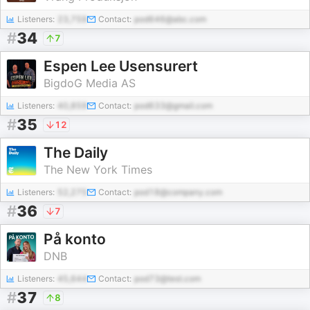
Listeners:
23,759
Contact:
pod646@abc.com
#
34
7
Espen Lee Usensurert
BigdoG Media AS
Listeners:
40,859
Contact:
pod633@gmail.com
#
35
12
The Daily
The New York Times
Listeners:
52,275
Contact:
pod18@company.com
#
36
7
På konto
DNB
Listeners:
45,644
Contact:
pod73@test.com
#
37
8