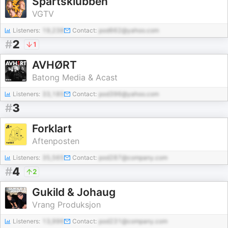
Spårtsklubben
VGTV
Listeners:
19,238
Contact:
pod662@yahoo.com
#
2
1
AVHØRT
Batong Media & Acast
Listeners:
33,185
Contact:
pod396@yahoo.com
#
3
Forklart
Aftenposten
Listeners:
35,565
Contact:
pod287@company.com
#
4
2
Gukild & Johaug
Vrang Produksjon
Listeners:
13,996
Contact:
pod231@company.com