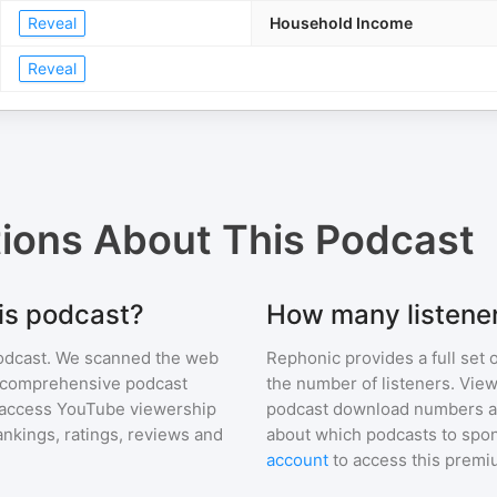
Reveal
Household Income
Reveal
tions About
This Podcast
his podcast?
How many listener
odcast
. We scanned the web
Rephonic provides a full set 
ur comprehensive podcast
the number of listeners. View
access YouTube viewership
podcast download numbers an
nkings, ratings, reviews and
about which podcasts to spon
account
to access this premi