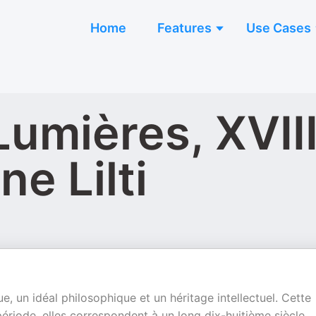
Home
Features
Use Cases
Lumières, XVII
ne Lilti
, un idéal philosophique et un héritage intellectuel. Cette
ériode, elles correspondent à un long dix-huitième siècle,