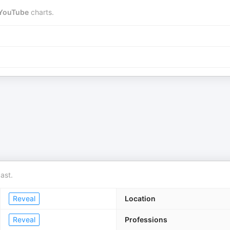
YouTube
charts.
ast.
Reveal
Location
Reveal
Professions