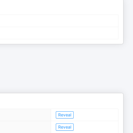
Reveal
Reveal