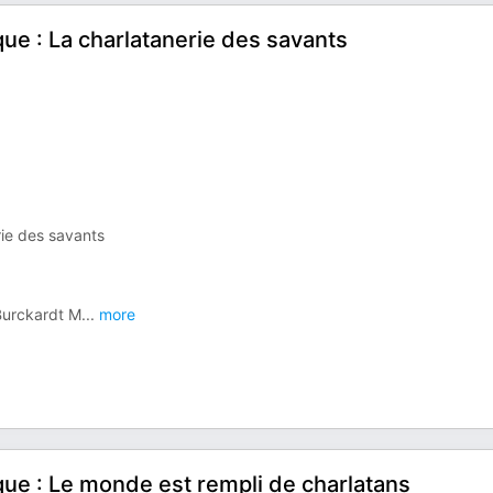
ique : La charlatanerie des savants
rie des savants
Burckardt M
...
more
ique : Le monde est rempli de charlatans