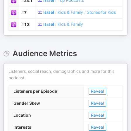
Israel
/
Top Podcasts
#
241
Israel
/
Kids & Family
/
Stories for Kids
#
7
Israel
/
Kids & Family
#
13
Audience Metrics
Listeners, social reach, demographics and more for this
podcast.
Listeners per Episode
Reveal
Gender Skew
Reveal
Location
Reveal
Interests
Reveal