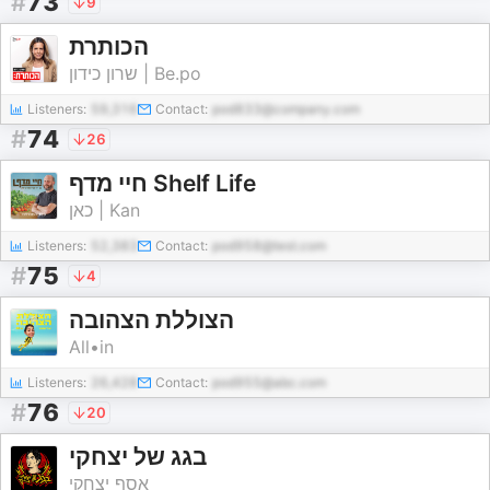
#
73
9
הכותרת
שרון כידון | Be.po
Listeners:
59,316
Contact:
pod833@company.com
#
74
26
חיי מדף Shelf Life
כאן | Kan
Listeners:
52,383
Contact:
pod958@test.com
#
75
4
הצוללת הצהובה
All•in
Listeners:
26,428
Contact:
pod955@abc.com
#
76
20
בגג של יצחקי
אסף יצחקי