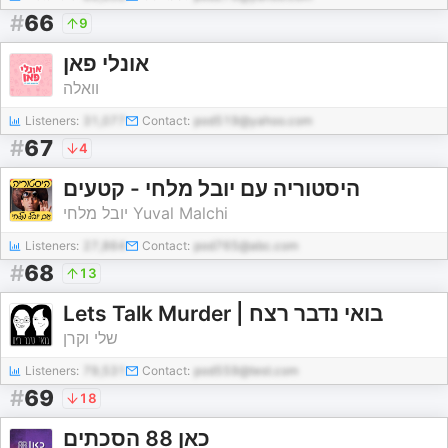
#
66
9
אונלי פאן
וואלה
Listeners:
31,077
Contact:
pod519@yahoo.com
#
67
4
היסטוריה עם יובל מלחי - קטעים
יובל מלחי Yuval Malchi
Listeners:
27,864
Contact:
pod765@abc.com
#
68
13
Lets Talk Murder | בואי נדבר רצח
שלי וקרן
Listeners:
79,531
Contact:
pod559@test.com
#
69
18
כאן 88 הסכתים