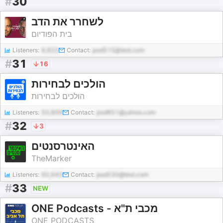
#
30
לשחרר את הדב
בית הפודיום
Listeners:
9,922
Contact:
pod515@test.com
#
31
16
הולכים לבחירות
הולכים לבחירות
Listeners:
50,809
Contact:
pod851@yahoo.com
#
32
3
האינטרסנטים
TheMarker
Listeners:
60,943
Contact:
pod530@test.com
#
33
NEW
ONE Podcasts - מכבי ת"א
ONE PODCASTS