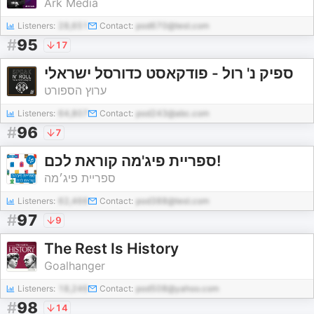
Ark Media
Listeners:
28,651
Contact:
pod670@test.com
#
95
17
ספיק נ' רול - פודקאסט כדורסל ישראלי
ערוץ הספורט
Listeners:
64,807
Contact:
pod243@abc.com
#
96
7
ספריית פיג'מה קוראת לכם!
ספריית פיג׳מה
Listeners:
62,466
Contact:
pod388@test.com
#
97
9
The Rest Is History
Goalhanger
Listeners:
18,246
Contact:
pod508@yahoo.com
#
98
14