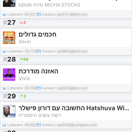
מיכה סטוקס MICHA.STOCKS
Listeners:
65,827
Contact:
pod731@test.com
#
27
4
חכמים גדולים
All•in
Listeners:
29,159
Contact:
pod883@test.com
#
28
66
האזנה מודרכת
גלגלצ
Listeners:
29,764
Contact:
pod363@abc.com
#
29
3
התשובה עם דורון פישלר Hatshuva With Doron Fishler
רשת עושים היסטוריה
Listeners:
48,683
Contact:
pod290@company.com