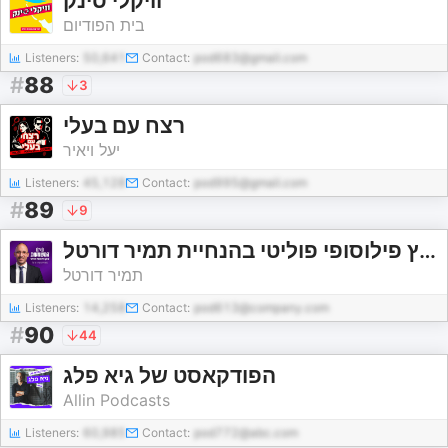
וויקלי סינק
בית הפודיום
Listeners:
50,641
Contact:
pod683@gmail.com
#
88
3
רצח עם בעלי
יעל ויאיר
Listeners:
45,128
Contact:
pod995@gmail.com
#
89
9
על המשמעות - ערוץ פילוסופי פוליטי בהנחיית תמיר דורטל
תמיר דורטל
Listeners:
14,258
Contact:
pod613@company.com
#
90
44
הפודקאסט של גיא פלג
Allin Podcasts
Listeners:
60,985
Contact:
pod772@abc.com