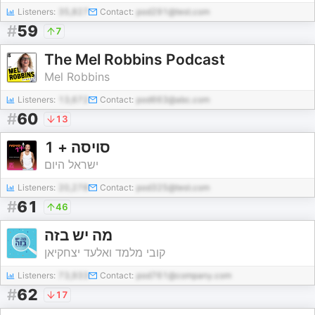
Listeners:
35,827
Contact:
pod291@test.com
#
59
7
The Mel Robbins Podcast
Mel Robbins
Listeners:
13,672
Contact:
pod663@abc.com
#
60
13
סויסה + 1
ישראל היום
Listeners:
20,278
Contact:
pod325@test.com
#
61
46
מה יש בזה
קובי מלמד ואלעד יצחקיאן
Listeners:
73,933
Contact:
pod761@company.com
#
62
17