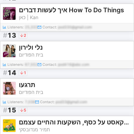
איך לעשות דברים How To Do Things
כאן | Kan
Listeners:
25,333
Contact:
pod330@gmail.com
#
13
2
נלי ולירון
בית הפודיום
Listeners:
67,552
Contact:
pod416@abc.com
#
14
1
תרגעו
בית הפודיום
Listeners:
7,038
Contact:
pod33@gmail.com
#
15
5
השקעות לעצלנים - פודקאסט על כסף, השקעות והחיים עצמם
תמיר מנדובסקי