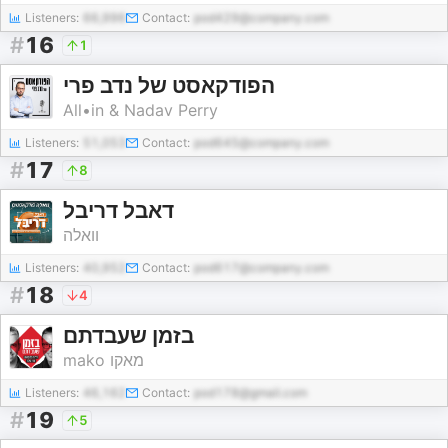
Listeners:
66,996
Contact:
pod429@company.com
#
16
1
הפודקאסט של נדב פרי
All•in & Nadav Perry
Listeners:
51,053
Contact:
pod645@company.com
#
17
8
דאבל דריבל
וואלה
Listeners:
40,952
Contact:
pod617@company.com
#
18
4
בזמן שעבדתם
mako מאקו
Listeners:
46,162
Contact:
pod178@gmail.com
#
19
5