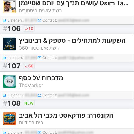
עושים תנ"ך עם יותם שטיינמן Osim Tanach
רשת עושים היסטוריה
Listeners:
81,870
Contact:
pod263@test.com
#
106
10
השקעות למתחילים - סטפק & רבינוביץ
רשת אינווסטור 360
Listeners:
27,995
Contact:
pod812@yahoo.com
#
107
50
מדברות על כסף
TheMarker
Listeners:
65,842
Contact:
pod106@test.com
#
108
NEW
הקונטרה: פודקאסט מכבי תל אביב
בית הפודיום
Listeners:
95,609
Contact:
pod699@yahoo.com