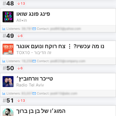
#
48
13
פינג פונג שואו
All•in
Listeners:
39,781
Contact:
pod963@yahoo.com
#
49
6
נו מה עכשיו? ⋮ צח רוקח ונועם אונגר
TOX10 - זה הדיבור
Listeners:
18,258
Contact:
pod620@company.com
#
50
6
טייכר וזרחוביץ׳
Radio Tel Aviv
Listeners:
83,007
Contact:
pod410@abc.com
#
51
13
המוג׳ו של בן בן ברוך