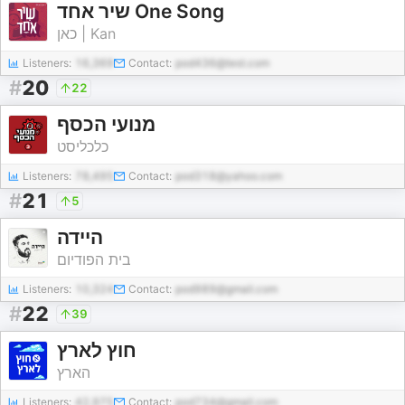
שיר אחד One Song
כאן | Kan
Listeners:
16,369
Contact:
pod436@test.com
#
20
22
מנועי הכסף
כלכליסט
Listeners:
78,495
Contact:
pod318@yahoo.com
#
21
5
היידה
בית הפודיום
Listeners:
10,324
Contact:
pod989@gmail.com
#
22
39
חוץ לארץ
הארץ
Listeners:
42,975
Contact:
pod734@gmail.com