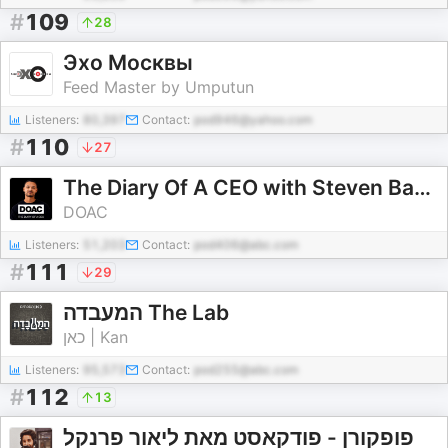
#
109
28
Эхо Москвы
Feed Master by Umputun
Listeners:
80,397
Contact:
pod946@yahoo.com
#
110
27
The Diary Of A CEO with Steven Bartlett
DOAC
Listeners:
51,203
Contact:
pod406@abc.com
#
111
29
המעבדה The Lab
כאן | Kan
Listeners:
95,573
Contact:
pod255@abc.com
#
112
13
פופקורן - פודקאסט מאת ליאור פרנקל