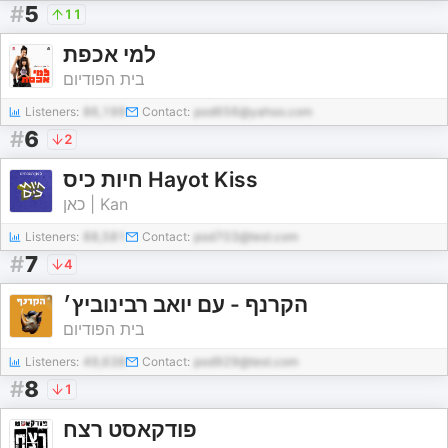
#
5
11
למי אכפת
בית הפודיום
Listeners:
86,199
Contact:
pod656@yahoo.com
#
6
2
חיות כיס Hayot Kiss
כאן | Kan
Listeners:
88,581
Contact:
pod703@test.com
#
7
4
הקרנף - עם יואב רבינוביץ׳
בית הפודיום
Listeners:
49,638
Contact:
pod929@test.com
#
8
1
פודקאסט רצח