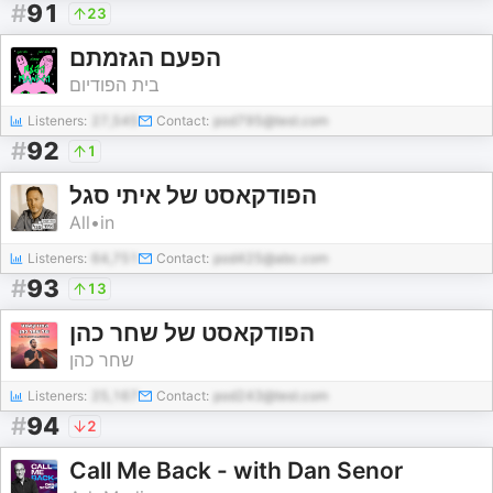
#
91
23
הפעם הגזמתם
בית הפודיום
Listeners:
27,545
Contact:
pod795@test.com
#
92
1
הפודקאסט של איתי סגל
All•in
Listeners:
64,751
Contact:
pod425@abc.com
#
93
13
הפודקאסט של שחר כהן
שחר כהן
Listeners:
25,167
Contact:
pod243@test.com
#
94
2
Call Me Back - with Dan Senor