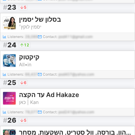
#
23
5
בסלון של יסמין
יסמין לוקץ׳
Listeners:
28,089
Contact:
pod411@gmail.com
#
24
12
קיקטוק
All•in
Listeners:
66,437
Contact:
pod407@yahoo.com
#
25
6
עד הקצה Ad Hakaze
כאן | Kan
Listeners:
78,077
Contact:
pod241@yahoo.com
#
26
5
מיכה סטוקס מגיש: שוק ההון. בורסה. וול סטריט. השקעות. מסחר