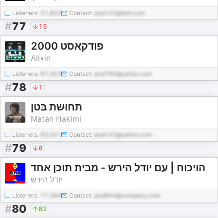
Listeners:
31,803
Contact:
pod143@test.com
#
77
15
פודקאסט 2000
All•in
Listeners:
87,453
Contact:
pod789@yahoo.com
#
78
1
תחוּשת בּטן
Matan Hakimi
Listeners:
82,021
Contact:
pod143@yahoo.com
#
79
6
הויכוח | עם יודל הירש - מבית תוכן אחד
יודל הירש
Listeners:
77,364
Contact:
pod844@company.com
#
80
82