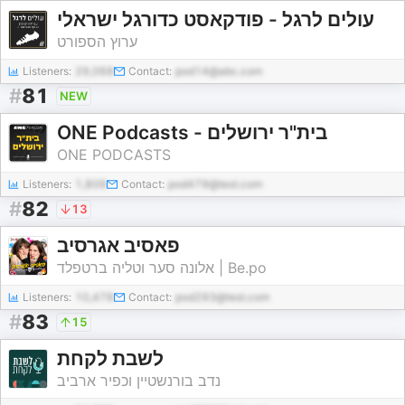
עולים לרגל - פודקאסט כדורגל ישראלי
ערוץ הספורט
Listeners:
29,068
Contact:
pod14@abc.com
#
81
NEW
ONE Podcasts - בית"ר ירושלים
ONE PODCASTS
Listeners:
1,809
Contact:
pod479@test.com
#
82
13
פאסיב אגרסיב
אלונה סער וטליה ברטפלד | Be.po
Listeners:
10,478
Contact:
pod293@test.com
#
83
15
לשבת לקחת
נדב בורנשטיין וכפיר ארביב