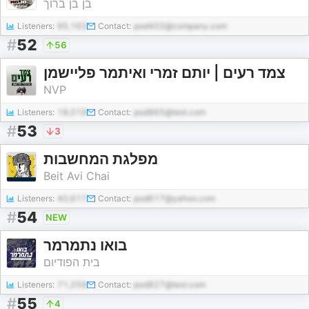
בן בן ברוך
Listeners:
95,163
Contact:
pod402@company.com
#
52
56
צמד רעים | יותם זמרי ואיתמר פליישמן
NVP
Listeners:
18,019
Contact:
pod865@test.com
#
53
3
מפלגת המחשבות
Beit Avi Chai
Listeners:
40,617
Contact:
pod617@yahoo.com
#
54
NEW
בואו נתמרמר
בית הפודיום
Listeners:
71,259
Contact:
pod827@test.com
#
55
4