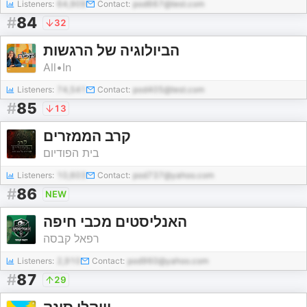
Listeners:
64,909
Contact:
pod667@test.com
#
84
32
הביולוגיה של הרגשות
All•In
Listeners:
74,541
Contact:
pod405@test.com
#
85
13
קרב הממזרים
בית הפודיום
Listeners:
10,603
Contact:
pod737@yahoo.com
#
86
NEW
האנליסטים מכבי חיפה
רפאל קבסה
Listeners:
2,910
Contact:
pod960@yahoo.com
#
87
29