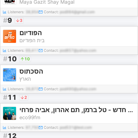
Maya Gazit Shay Magal
Listeners:
38,954
Contact:
pod984@gmail.com
#
9
3
הפודיום
בית הפודיום
Listeners:
69,411
Contact:
pod857@yahoo.com
#
10
10
הסכתוס
הארץ
Listeners:
26,873
Contact:
pod490@yahoo.com
#
11
2
בוקר חדש - טל ברמן, תם אהרון, אביה פרחי
eco99fm
Listeners:
97,750
Contact:
pod531@test.com
#
12