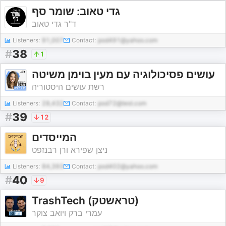
גדי טאוב: שומר סף
ד"ר גדי טאוב
Listeners:
91,007
Contact:
pod491@yahoo.com
#
38
1
עושים פסיכולוגיה עם מעין בוימן משיטה
רשת עושים היסטוריה
Listeners:
28,432
Contact:
pod72@test.com
#
39
12
המייסדים
ניצן שפירא ורן רבנזפט
Listeners:
84,393
Contact:
pod402@yahoo.com
#
40
9
TrashTech (טראשטק)
עמרי ברק ויואב צוקר