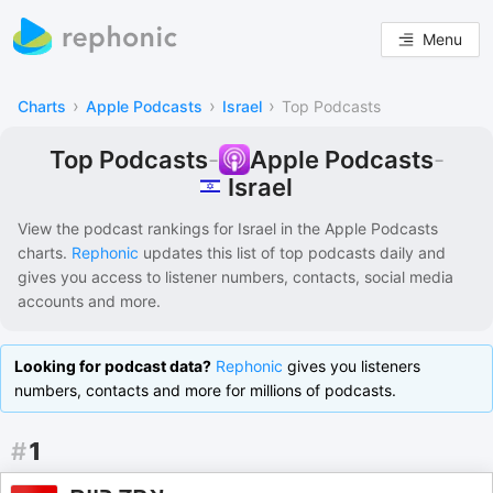
Menu
›
›
›
Charts
Apple Podcasts
Israel
Top Podcasts
Top Podcasts
-
Apple Podcasts
-
Israel
View the podcast rankings for
Israel
in the
Apple Podcasts
charts.
Rephonic
updates this list of
top podcasts
daily and
gives you access to listener numbers, contacts, social media
accounts and more.
Looking for podcast data?
Rephonic
gives you listeners
numbers, contacts and more for millions of podcasts.
#
1