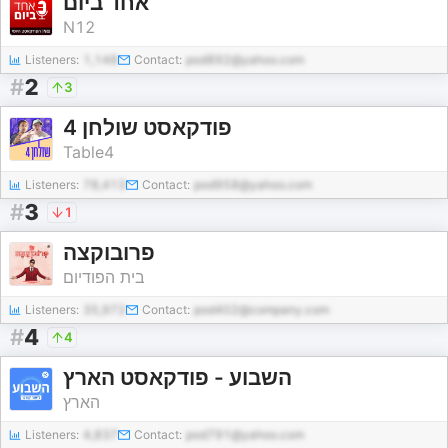
אחד ביום
N12
Listeners:
1,148
Contact:
pod892@yahoo.com
#
2
3
פודקאסט שולחן 4
Table4
Listeners:
78,413
Contact:
pod958@yahoo.com
#
3
1
פרובוקצה
בית הפודיום
Listeners:
35,972
Contact:
pod402@company.com
#
4
4
השבוע - פודקאסט הארץ
הארץ
Listeners:
4,837
Contact:
pod791@yahoo.com