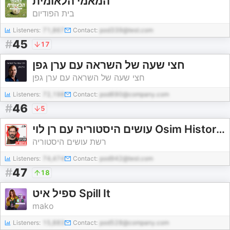
המאמי הלאומית
בית הפודיום
Listeners:
71,867
Contact:
pod339@test.com
#
45
17
חצי שעה של השראה עם ערן גפן
חצי שעה של השראה עם ערן גפן
Listeners:
72,198
Contact:
pod690@company.com
#
46
5
עושים היסטוריה עם רן לוי Osim Historia With Ran Levi
רשת עושים היסטוריה
Listeners:
74,474
Contact:
pod942@test.com
#
47
18
ספיל איט Spill It
mako
Listeners:
15,883
Contact:
pod528@company.com