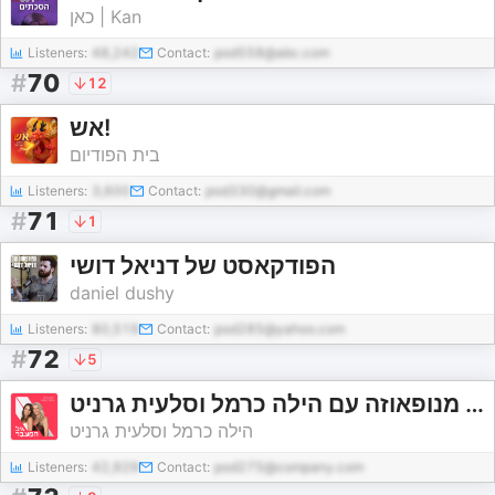
כאן | Kan
Listeners:
48,242
Contact:
pod558@abc.com
#
70
12
אש!
בית הפודיום
Listeners:
3,600
Contact:
pod330@gmail.com
#
71
1
הפודקאסט של דניאל דושי
daniel dushy
Listeners:
80,519
Contact:
pod285@yahoo.com
#
72
5
גיל הַמֵעֵבֶר-שיחות על מנופאוזה עם הילה כרמל וסלעית גרניט
הילה כרמל וסלעית גרניט
Listeners:
42,929
Contact:
pod275@company.com