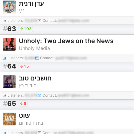
עדן ודנית
V1
Listeners:
53,626
Contact:
pod374@abc.com
#
63
103
Unholy: Two Jews on the News
Unholy Media
Listeners:
8,484
Contact:
pod319@test.com
#
64
15
חושבים טוב
יהודית כץ
Listeners:
93,378
Contact:
pod651@test.com
#
65
5
שוט
בית הפודיום
Listeners:
86,608
Contact:
pod279@yahoo.com