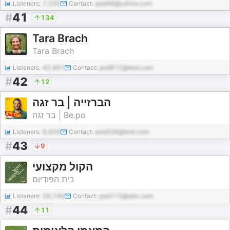
Listeners:
7,330
Contact:
pod46@yahoo.com
#
41
134
Tara Brach
Tara Brach
Listeners:
42,461
Contact:
pod912@test.com
#
42
12
הברזייה | בר זגה
בר זגה | Be.po
Listeners:
6,459
Contact:
pod338@test.com
#
43
9
הקול מקצועי
בית הפודיום
Listeners:
56,146
Contact:
pod115@abc.com
#
44
11