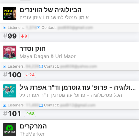
הביולוגיה של הווינרים
איתן עזריה I אימון מנטלי להישגים
Listeners:
1,374
Contact:
pod680@gmail.com
#
99
9
חוק וסדר
Maya Dagan & Uri Maor
Listeners:
94,226
Contact:
pod608@yahoo.com
#
100
24
הכל פסיכולוגיה - פרופ' עוז גוטרמן וד"ר אפרת גיל
הכל פסיכולוגיה - פרופ' עוז גוטרמן וד"ר אפרת גיל
Listeners:
11,460
Contact:
pod912@gmail.com
#
101
68
המרקרים
TheMarker