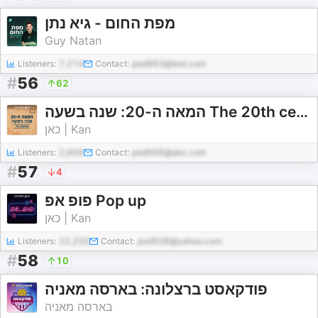
מפת החום - גיא נתן
Guy Natan
Listeners:
7,214
Contact:
pod993@test.com
#
56
62
המאה ה-20: שנה בשעה The 20th century: a year in an hour
כאן | Kan
Listeners:
2,608
Contact:
pod698@abc.com
#
57
4
פופ אפ Pop up
כאן | Kan
Listeners:
22,235
Contact:
pod508@yahoo.com
#
58
10
פודקאסט ברצלונה: בארסה מאניה
בארסה מאניה