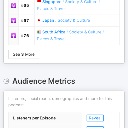
Singapore
/
Society & Culture
/
#
65
Places & Travel
Japan
/
Society & Culture
#
67
South Africa
/
Society & Culture
/
#
76
Places & Travel
See
3
More
Audience Metrics
Listeners, social reach, demographics and more for this
podcast.
Listeners per Episode
Reveal