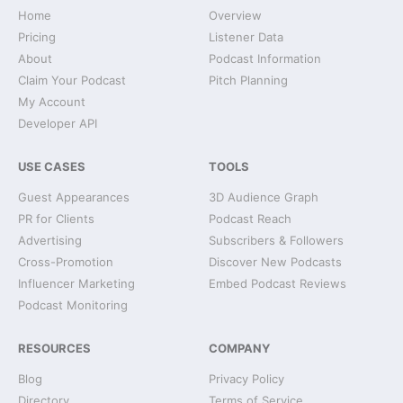
Home
Overview
Pricing
Listener Data
About
Podcast Information
Claim Your Podcast
Pitch Planning
My Account
Developer API
USE CASES
TOOLS
Guest Appearances
3D Audience Graph
PR for Clients
Podcast Reach
Advertising
Subscribers & Followers
Cross-Promotion
Discover New Podcasts
Influencer Marketing
Embed Podcast Reviews
Podcast Monitoring
RESOURCES
COMPANY
Blog
Privacy Policy
Directory
Terms of Service