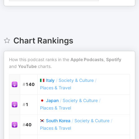
Chart Rankings
How this podcast ranks in the
Apple Podcasts
,
Spotify
and
YouTube
charts.
Italy
/
Society & Culture
/
#
140
Places & Travel
Japan
/
Society & Culture
/
#
1
Places & Travel
South Korea
/
Society & Culture
/
#
40
Places & Travel