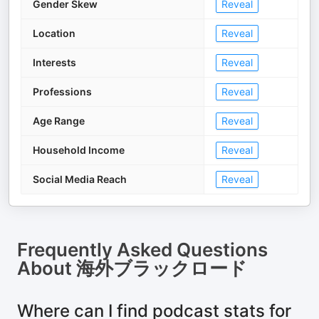
Gender Skew
Reveal
Location
Reveal
Interests
Reveal
Professions
Reveal
Age Range
Reveal
Household Income
Reveal
Social Media Reach
Reveal
Frequently Asked Questions
About
海外ブラックロード
Where can I find podcast stats for