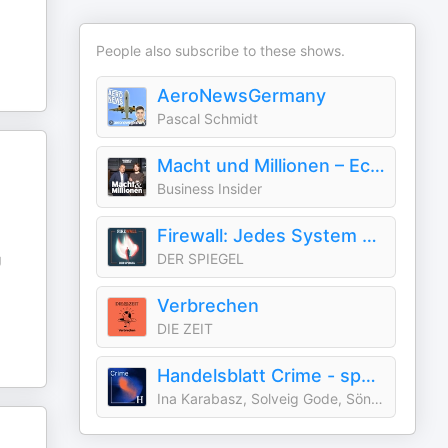
People also subscribe to these shows.
AeroNewsGermany
Pascal Schmidt
Macht und Millionen – Echte Wirtschaftskrimis
Business Insider
Firewall: Jedes System hat eine Schwachstelle
DER SPIEGEL
J
Verbrechen
DIE ZEIT
Handelsblatt Crime - spannende Streitfälle der deutschen Wirtschaft
Ina Karabasz, Solveig Gode, Sönke Iwersen