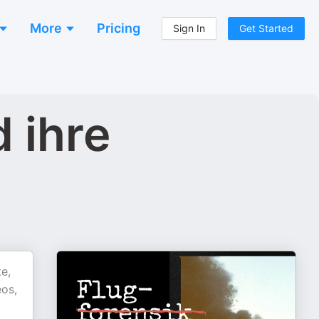
More
Pricing
Sign In
Get Started
 ihre
e,
eos,