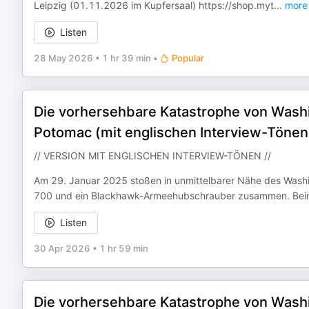
Leipzig (01.11.2026 im Kupfersaal) ⁠https://shop.myt
...
more
Listen
28 May 2026
•
1 hr 39 min
•
Popular
Die vorhersehbare Katastrophe von Washi
Potomac (mit englischen Interview-Tönen
// VERSION MIT ENGLISCHEN INTERVIEW-TÖNEN //
Am 29. Januar 2025 stoßen in unmittelbarer Nähe des Washi
700 und ein Blackhawk-Armeehubschrauber zusammen. Bei
Listen
30 Apr 2026
•
1 hr 59 min
Die vorhersehbare Katastrophe von Washi