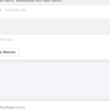
as macht, interessiere mich sehr dafür!!
y
3 months ago
nths ago
a Website
YouTube
charts.