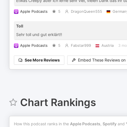
Etwas Creepy aber ich lerne sehr viel, vielen Dank das ihr d
Apple Podcasts
5
DragonQueen555
German
Toll
Sehr toll und gut erklärt!!
Apple Podcasts
5
Fabstar999
Austria
3 mo
See More Reviews
Embed These Reviews on 
Chart Rankings
How this podcast ranks in the
Apple Podcasts
,
Spotify
and