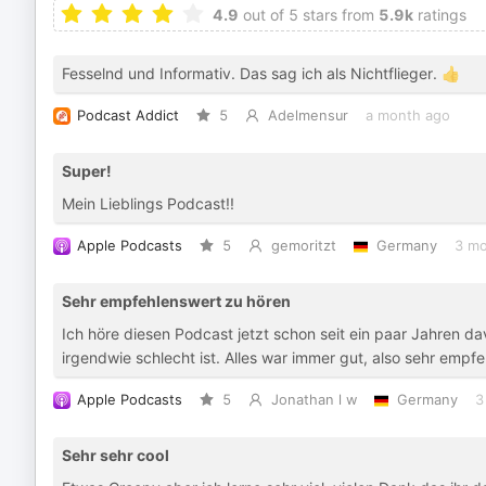
4.9
out of 5 stars from
5.9k
ratings
Fesselnd und Informativ. Das sag ich als Nichtflieger. 👍
Podcast Addict
5
Adelmensur
a month ago
Super!
Mein Lieblings Podcast!!
Apple Podcasts
5
gemoritzt
Germany
3 mo
Sehr empfehlenswert zu hören
Ich höre diesen Podcast jetzt schon seit ein paar Jahren dav
irgendwie schlecht ist. Alles war immer gut, also sehr empf
Apple Podcasts
5
Jonathan l w
Germany
3
Sehr sehr cool