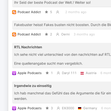
Ihr Seid der beste Podcast der Welt.! Weiter so!
Podcast Addict
5
2 months ago
Fakebuster heisst Fakes busten nicht boosten. Durch die 
Podcast Addict
2
Oerni
3 months ago
RTL Nachrichten
Ich sehe nicht viel unterschied von den nachrichten auf RTL
Eine quellenangabe sucht man vergeblich.
Apple Podcasts
1
Daryl 111
Austria
6 mont
Irgendwie zu einseitig
Ich hab manchmal das Gefühl das die Argumente die für ein
werden.
Apple Podcasts
3
Elli3000
Germany
6 mon