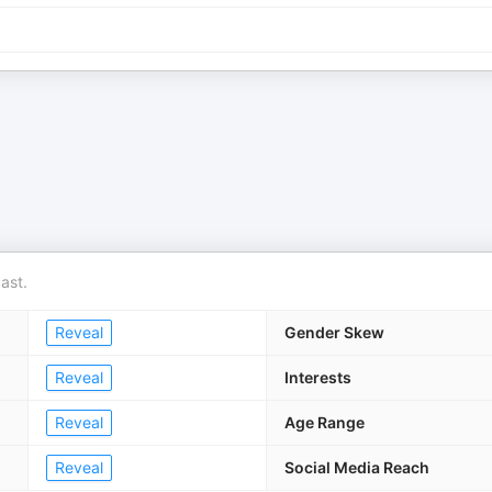
ast.
Reveal
Gender Skew
Reveal
Interests
Reveal
Age Range
Reveal
Social Media Reach