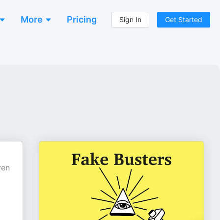
More
Pricing
Sign In
Get Started
ren