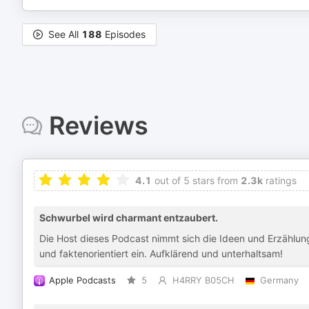
See All
188
Episodes
Reviews
4.1
out of 5 stars from
2.3k
ratings
Schwurbel wird charmant entzaubert.
Die Host dieses Podcast nimmt sich die Ideen und Erzählun
und faktenorientiert ein. Aufklärend und unterhaltsam!
Apple Podcasts
5
H4RRY B05CH
Germany