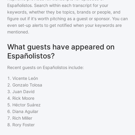
Españolistos
. Search within each transcript for your
keywords, whether they be topics, brands or people, and
figure out if it's worth pitching as a guest or sponsor. You can
even set-up alerts to get notified when your keywords are
mentioned.
What guests have appeared on
Españolistos?
Recent guests on
Españolistos
include:
1
.
Vicente León
2
.
Gonzalo Tolosa
3
.
Juan David
4
.
Rick Moore
5
.
Héctor Suárez
6
.
Diana Aguilar
7
.
Rich Miller
8
.
Rory Foster