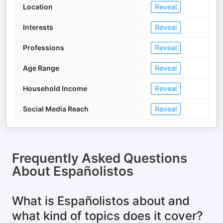
Location
Reveal
Interests
Reveal
Professions
Reveal
Age Range
Reveal
Household Income
Reveal
Social Media Reach
Reveal
Frequently Asked Questions
About
Españolistos
What is Españolistos about and
what kind of topics does it cover?