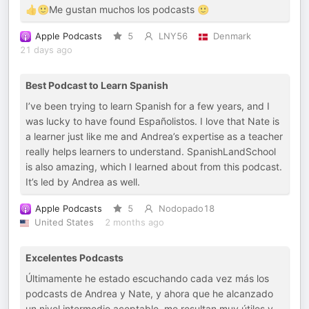
👍🙂Me gustan muchos los podcasts 🙂
Apple Podcasts
5
LNY56
Denmark
21 days ago
Best Podcast to Learn Spanish
I’ve been trying to learn Spanish for a few years, and I
was lucky to have found Españolistos. I love that Nate is
a learner just like me and Andrea’s expertise as a teacher
really helps learners to understand. SpanishLandSchool
is also amazing, which I learned about from this podcast.
It’s led by Andrea as well.
Apple Podcasts
5
Nodopado18
United States
2 months ago
Excelentes Podcasts
Últimamente he estado escuchando cada vez más los
podcasts de Andrea y Nate, y ahora que he alcanzado
un nivel intermedio aceptable, me resultan muy útiles y