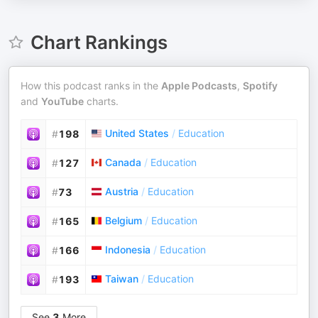
Chart Rankings
How this podcast ranks in the
Apple Podcasts
,
Spotify
and
YouTube
charts.
United States
/
Education
#
198
Canada
/
Education
#
127
Austria
/
Education
#
73
Belgium
/
Education
#
165
Indonesia
/
Education
#
166
Taiwan
/
Education
#
193
See
3
More