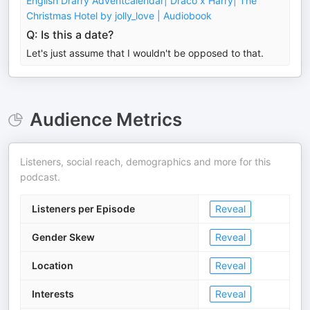
English Drarry Adventcalendar| Draco x Harry| The
Christmas Hotel by jolly_love | Audiobook
Q: Is this a date?
Let's just assume that I wouldn't be opposed to that.
Audience Metrics
Listeners, social reach, demographics and more for this
podcast.
Listeners per Episode
Reveal
Gender Skew
Reveal
Location
Reveal
Interests
Reveal