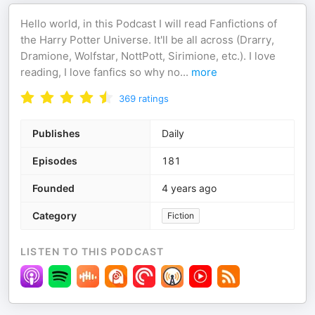
Hello world, in this Podcast I will read Fanfictions of
the Harry Potter Universe. It'll be all across (Drarry,
Dramione, Wolfstar, NottPott, Sirimione, etc.). I love
reading, I love fanfics so why no
...
more
369
ratings
Publishes
Daily
Episodes
181
Founded
4 years ago
Category
Fiction
LISTEN TO THIS PODCAST