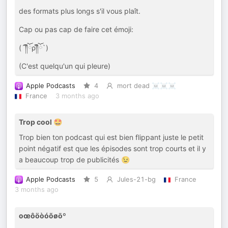
des formats plus longs s'il vous plaît.
Cap ou pas cap de faire cet émoji:
(´༎ຶོρ༎ຶོ`)
(C'est quelqu'un qui pleure)
Apple Podcasts
4
mort dead ☠️☠️☠️
France
3 months ago
Trop cool 🤩
Trop bien ton podcast qui est bien flippant juste le petit
point négatif est que les épisodes sont trop courts et il y
a beaucoup trop de publicités 😉
Apple Podcasts
5
Jules-21-bg
France
3 months ago
oœôöòóõøōº