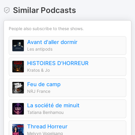
Similar Podcasts
People also subscribe to these shows.
Avant d'aller dormir
Les antipods
HISTOIRES D'HORREUR
Kratos & Jo
Feu de camp
NRJ France
La société de minuit
Tatiana Benhamou
Thread Horreur
Melvyn Vogelsang