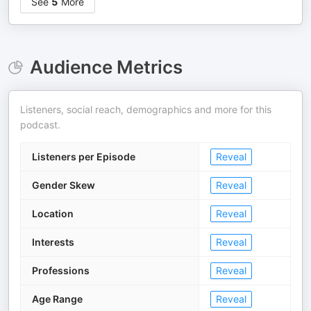
See
5
More
Audience Metrics
Listeners, social reach, demographics and more for this
podcast.
Listeners per Episode
Reveal
Gender Skew
Reveal
Location
Reveal
Interests
Reveal
Professions
Reveal
Age Range
Reveal