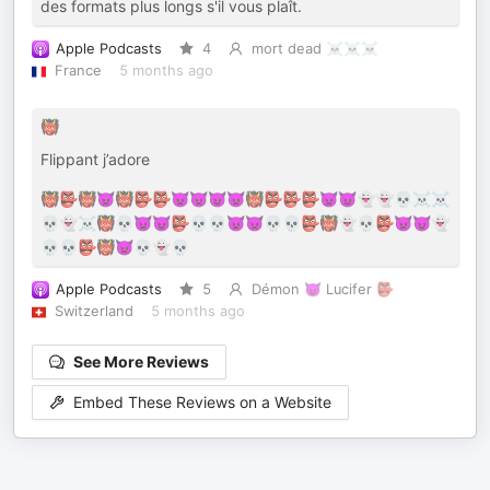
des formats plus longs s'il vous plaît.
Apple Podcasts
4
mort dead ☠️☠️☠️
France
5 months ago
👹
Flippant j’adore
👹👺👹👿👹👺👺👿👿😈👿👹👺👺👺👿😈👻👻💀☠️☠️
💀👻☠️👹💀👿😈👺💀💀👿👿💀💀👺👹👻💀👺👿😈👻
💀💀👺👹👿💀👻💀
Apple Podcasts
5
Démon 😈 Lucifer 👺
Switzerland
5 months ago
See More Reviews
Embed These Reviews on a Website