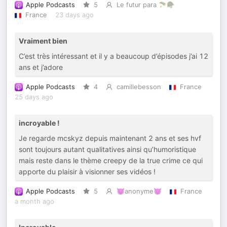
Apple Podcasts
5
Le futur para 🪂🪖
France
23 days ago
Vraiment bien
C’est très intéressant et il y a beaucoup d’épisodes j’ai 12
ans et j’adore
Apple Podcasts
4
camillebesson
France
25 days ago
incroyable !
Je regarde mcskyz depuis maintenant 2 ans et ses hvf
sont toujours autant qualitatives ainsi qu’humoristique
mais reste dans le thème creepy de la true crime ce qui
apporte du plaisir à visionner ses vidéos !
Apple Podcasts
5
😈anonyme😈
France
a month ago