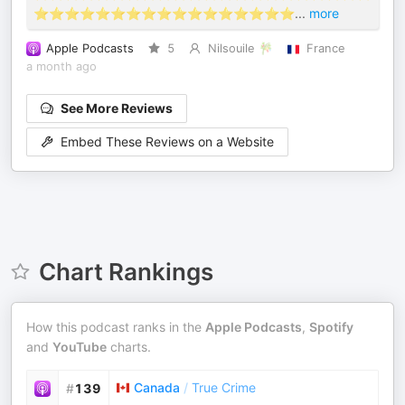
⭐️⭐️⭐️⭐️⭐️⭐️⭐️⭐️⭐️⭐️⭐️⭐️⭐️⭐️⭐️⭐️⭐️
...
more
Apple Podcasts
5
Nilsouile 🎋
France
a month ago
See More Reviews
Embed These Reviews on a Website
Chart Rankings
How this podcast ranks in the
Apple Podcasts
,
Spotify
and
YouTube
charts.
Canada
/
True Crime
#
139