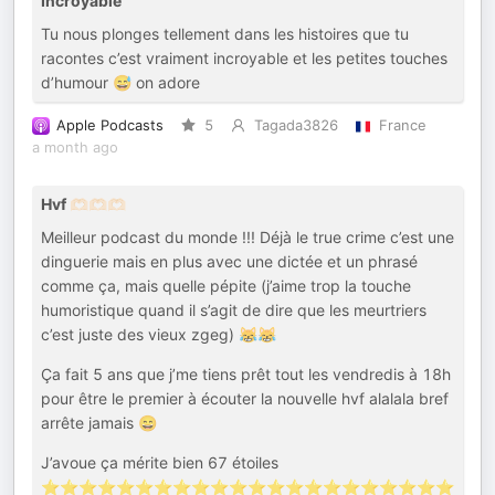
Incroyable
Tu nous plonges tellement dans les histoires que tu
racontes c’est vraiment incroyable et les petites touches
d’humour 😅 on adore
Apple Podcasts
5
Tagada3826
France
a month ago
Hvf 🫶🏻🫶🏻🫶🏻
Meilleur podcast du monde !!! Déjà le true crime c’est une
dinguerie mais en plus avec une dictée et un phrasé
comme ça, mais quelle pépite (j’aime trop la touche
humoristique quand il s’agit de dire que les meurtriers
c’est juste des vieux zgeg) 😹😹
Ça fait 5 ans que j’me tiens prêt tout les vendredis à 18h
pour être le premier à écouter la nouvelle hvf alalala bref
arrête jamais 😄
J’avoue ça mérite bien 67 étoiles
⭐️⭐️⭐️⭐️⭐️⭐️⭐️⭐️⭐️⭐️⭐️⭐️⭐️⭐️⭐️⭐️⭐️⭐️⭐️⭐️⭐️⭐️