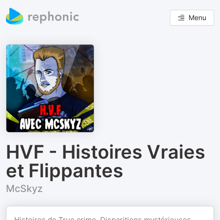
Menu
HVF - Histoires Vraies
et Flippantes
McSkyz
Histoires de True crime. Disparitions mystérieuses,