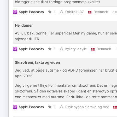
bidrager alene til at forringe programmets kvalitet
Apple Podcasts
1
Othilia1137
Denmark
2 
Hej damer
ASH, Libak, Sørine, I er superliga! Men ny dame, hun er serie 
stjerner til JER
Apple Podcasts
5
Kylleryllepylle
Denmark
2
Skizofreni, fakta og viden
Jeg ved, at både autisme - og ADHD foreningen har brugt e
april 2026.
Jeg vil gerne tilføje kommentarer om skizofreni. Det er me
Skizofreni. Så den udtalelse skaber (igen) en stereotyp opf
end mennesker med autisme. Er du ikke i de rette rammer o
Apple Podcasts
1
Psyk sygeplejerske og mor