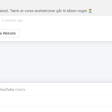
el). Tænk at vores skattekroner går til sådan noget 🤦‍♂️
3 months ago
a Website
YouTube
charts.