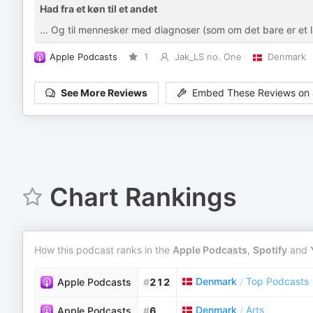
Had fra et køn til et andet
… Og til mennesker med diagnoser (som om det bare er et lab
Apple Podcasts
1
Jak_LS no. One
Denmark
See More Reviews
Embed These Reviews on 
Chart Rankings
How this podcast ranks in the
Apple Podcasts
,
Spotify
and
Denmark
/
Top Podcasts
Apple Podcasts
#
212
Denmark
/
Arts
Apple Podcasts
#
6