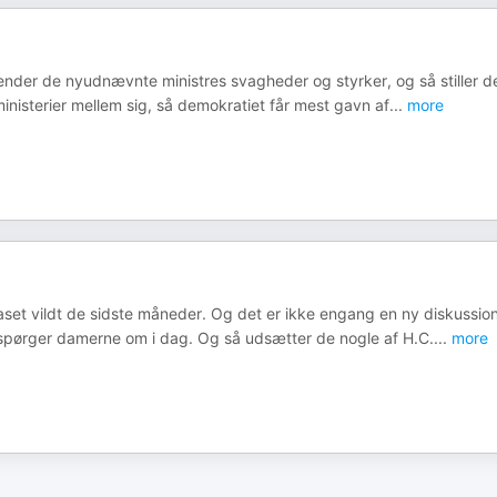
ender de nyudnævnte ministres svagheder og styrker, og så stiller d
ministerier mellem sig, så demokratiet får mest gavn af
...
more
aset vildt de sidste måneder. Og det er ikke engang en ny diskussion
et spørger damerne om i dag. Og så udsætter de nogle af H.C.
...
more