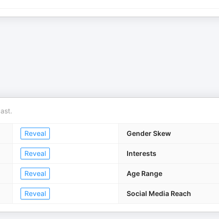
ast.
Reveal
Gender Skew
Reveal
Interests
Reveal
Age Range
Reveal
Social Media Reach