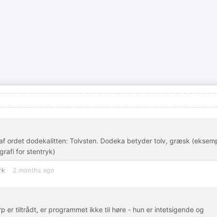
e af ordet dodekalitten: Tolvsten. Dodeka betyder tolv, græsk (eksem
grafi for stentryk)
rk
2 months ago
rp er tiltrådt, er programmet ikke til høre - hun er intetsigende og