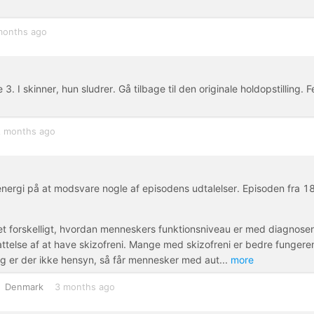
months ago
3. I skinner, hun sludrer. Gå tilbage til den originale holdopstilling. 
 months ago
nergi på at modsvare nogle af episodens udtalelser. Episoden fra 18
get forskelligt, hvordan menneskers funktionsniveau er med diagnose
attelse af at have skizofreni. Mange med skizofreni er bedre funger
g er der ikke hensyn, så får mennesker med aut
...
more
Denmark
3 months ago