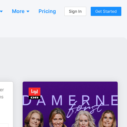
More
Pricing
Sign In
Get Started
er
ns