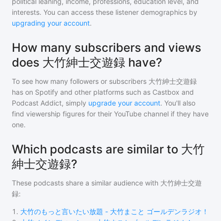
political leaning, income, professions, education level, and
interests. You can access these listener demographics by
upgrading your account
.
How many subscribers and views
does 大竹紳士交遊録 have?
To see how many followers or subscribers
大竹紳士交遊録
has on Spotify and other platforms such as Castbox and
Podcast Addict, simply
upgrade your account
. You'll also
find viewership figures for their YouTube channel if they have
one.
Which podcasts are similar to 大竹
紳士交遊録?
These podcasts share a similar audience with
大竹紳士交遊
録
:
1
.
大竹のもっと言いたい放題 - 大竹まこと ゴールデンラジオ！