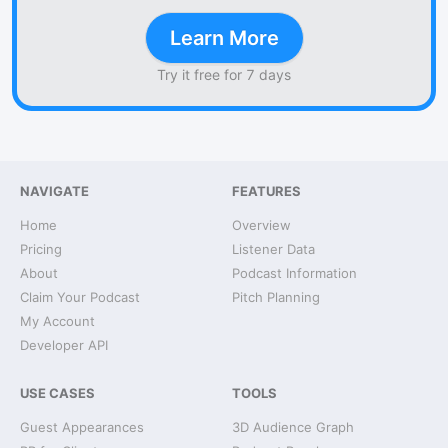
Learn More
Try it free for 7 days
NAVIGATE
FEATURES
Home
Overview
Pricing
Listener Data
About
Podcast Information
Claim Your Podcast
Pitch Planning
My Account
Developer API
USE CASES
TOOLS
Guest Appearances
3D Audience Graph