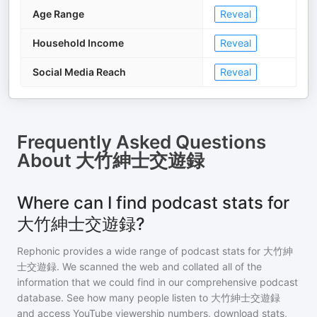
Age Range
Reveal
Household Income
Reveal
Social Media Reach
Reveal
Frequently Asked Questions
About
大竹紳士交遊録
Where can I find podcast stats for
大竹紳士交遊録?
Rephonic provides a wide range of podcast stats for
大竹紳
士交遊録
. We scanned the web and collated all of the
information that we could find in our comprehensive podcast
database. See how many people listen to
大竹紳士交遊録
and access YouTube viewership numbers, download stats,