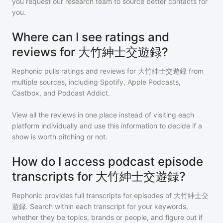
you request our research team to source better contacts for
you.
Where can I see ratings and
reviews for 大竹紳士交遊録?
Rephonic pulls ratings and reviews for
大竹紳士交遊録
from
multiple sources, including Spotify, Apple Podcasts,
Castbox, and Podcast Addict.
View all the reviews in one place instead of visiting each
platform individually and use this information to decide if a
show is worth pitching or not.
How do I access podcast episode
transcripts for 大竹紳士交遊録?
Rephonic provides full transcripts for episodes of
大竹紳士交
遊録
. Search within each transcript for your keywords,
whether they be topics, brands or people, and figure out if