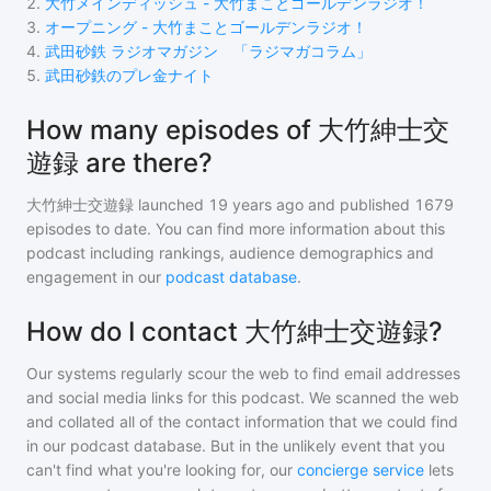
2
.
大竹メインディッシュ - 大竹まことゴールデンラジオ！
3
.
オープニング - 大竹まことゴールデンラジオ！
4
.
武田砂鉄 ラジオマガジン 「ラジマガコラム」
5
.
武田砂鉄のプレ金ナイト
How many episodes of 大竹紳士交
遊録 are there?
大竹紳士交遊録
launched 19 years ago and
published
1679
episodes to date. You can find more information about this
podcast including rankings, audience demographics and
engagement in our
podcast database
.
How do I contact 大竹紳士交遊録?
Our systems regularly scour the web to find email addresses
and social media links for this podcast. We scanned the web
and collated all of the contact information that we could find
in our podcast database. But in the unlikely event that you
can't find what you're looking for, our
concierge service
lets