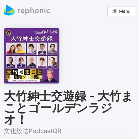
Menu
大竹紳士交遊録 - 大竹ま
ことゴールデンラジ
オ！
文化放送PodcastQR