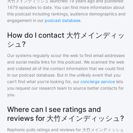
大竹メインディッシュ
launched 19 years ago and
published
1679
episodes to date. You can find more information about
this podcast including rankings, audience demographics and
engagement in our
podcast database
.
How do I contact 大竹メインディッ
シュ?
Our systems regularly scour the web to find email addresses
and social media links for this podcast. We scanned the web
and collated all of the contact information that we could find
in our podcast database. But in the unlikely event that you
can't find what you're looking for, our
concierge service
lets
you request our research team to source better contacts for
you.
Where can I see ratings and
reviews for 大竹メインディッシュ?
Rephonic pulls ratings and reviews for
大竹メインディッシュ