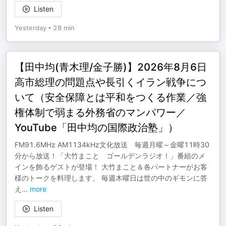
Listen
Yesterday
•
28 min
【田中均(青木理/金子勝)】2026年8月6日
高市総理の問題点や長引くイラン戦争につ
いて（安全保障とは平和をつくる作業／強
権体制で弱まる外務省のマンパワー／
YouTube「田中均の国際政治塾」）
FM91.6MHz AM1134kHz文化放送 毎週月曜～金曜11時30
分から放送！「大竹まこと ゴールデンラジオ！」番組のメ
インを飾るゲストが登場！ 大竹まこと＆各パートナーがお客
様のトークを料理します。 毎週木曜日は世の中のギモンに答
え
...
more
Listen