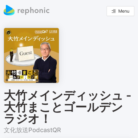
Menu
大竹メインディッシュ -
大竹まことゴールデン
ラジオ！
文化放送PodcastQR