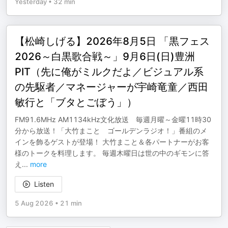
Yesterday
•
32 min
【松崎しげる】2026年8月5日 「黒フェス
2026～白黒歌合戦～」9月6日(日)豊洲
PIT（先に俺がミルクだよ／ビジュアル系
の先駆者／マネージャーが宇崎竜童／西田
敏行と「ブタとごぼう」）
FM91.6MHz AM1134kHz文化放送 毎週月曜～金曜11時30
分から放送！「大竹まこと ゴールデンラジオ！」番組のメ
インを飾るゲストが登場！ 大竹まこと＆各パートナーがお客
様のトークを料理します。 毎週木曜日は世の中のギモンに答
え
...
more
Listen
5 Aug 2026
•
21 min