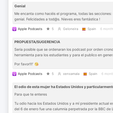
Genial
Me encanta como hacéis el programa, todas las secciones: el
genial. Felicidades a tod@s. Nieves eres fantástica !
Apple Podcasts
5
Geloneira
Spain
6 month
PROPUESTA/SUGERENCIA
Seria posible que se ordenaran los podcast por orden crono
herramienta para los estudiantes y para el publico en genera
Por favor!!!’ 😘
Apple Podcasts
5
xenxamala
Spain
6 mont
El odio de esta mujer ha Estados Unidos y particularmen
Para que te enteres
Tu odio hacia los Estados Unidos y a mí presidente actual e
del 6 de enero fue una calumnia perpetrada por la BBC de L