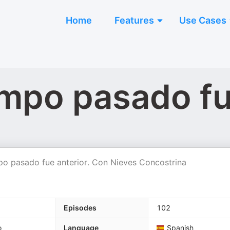
Home
Features
Use Cases
empo pasado fu
empo pasado fue anterior. Con Nieves Concostrina
Episodes
102
o
Language
Spanish