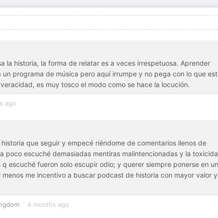
la historia, la forma de relatar es a veces irrespetuosa. Aprender
ara un programa de música pero aquí irrumpe y no pega con lo que es
 veracidad, es muy tosco el modo como se hace la locución.
s ago
historia que seguir y empecé riéndome de comentarios llenos de
o a poco escuché demasiadas mentiras malintencionadas y la toxicid
 q escuché fueron solo escupir odio; y querer siempre ponerse en u
Al menos me incentivo a buscar podcast de historia con mayor valor 
ingdom
4 months ago