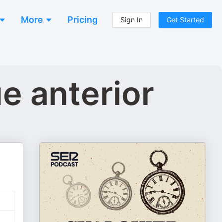
More
Pricing
Sign In
Get Started
e anterior