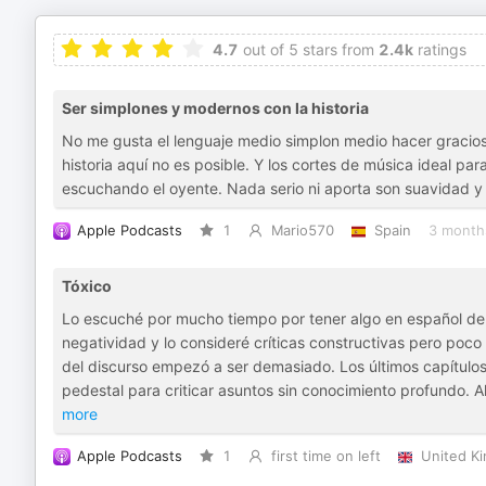
4.7
out of 5 stars from
2.4k
ratings
Ser simplones y modernos con la historia
No me gusta el lenguaje medio simplon medio hacer graciosa 
historia aquí no es posible. Y los cortes de música ideal p
escuchando el oyente. Nada serio ni aporta son suavidad y
Apple Podcasts
1
Mario570
Spain
3 month
Tóxico
Lo escuché por mucho tiempo por tener algo en español de 
negatividad y lo consideré críticas constructivas pero poc
del discurso empezó a ser demasiado. Los últimos capítulos
pedestal para criticar asuntos sin conocimiento profundo. 
more
Apple Podcasts
1
first time on left
United K