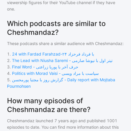
viewership figures for their YouTube channel if they have
one.
Which podcasts are similar to
Cheshmandaz?
These podcasts share a similar audience with
Cheshmandaz
:
1
.
24 with Fardad Farahzad-۲۴ با فرداد فرحزاد
2
.
The Lead with Niusha Saremi - تیتر اول با نیوشا صارمی
3
.
Final Word - حرف آخر با پوریا زراعتی
4
.
Politics with Morad Vaisi - سیاست با مراد ویسی
5
.
گزارش روز با مجتبا پورمحسن - Daily report with Mojtaba
Pourmohsen
How many episodes of
Cheshmandaz are there?
Cheshmandaz
launched 7 years ago and
published
1001
episodes to date. You can find more information about this