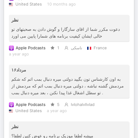
United States
10 months ago
نظر
دعوت مکرر شما از اقای سازگارا و گوش دادن به صحبتهای تو
خالی ایشان کیفیت برنامه های شمارا پایین می اورد
Apple Podcasts
1
ناسکی
France
a year ago
۱۶مرداد
به اون کارشناس تون بگیید دولتی میره دنبال بمب اتم که شکم
مردمش گشنه نباشه ، دولتی میره دنبال بمب اتم که مردمش از
تو سطل اشغال غذا پیدا نکنن ، بعد میره دنبال بمب .
Apple Podcasts
5
lvlohalvllvlad
United States
a year ago
نظر
میشه لطفا موزیک برنامه رو عوض کنین لطفا؟