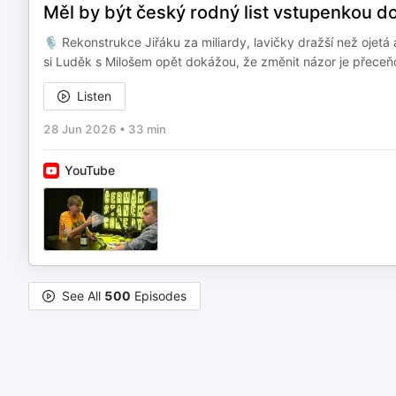
Měl by být český rodný list vstupenkou d
🎙️ Rekonstrukce Jiřáku za miliardy, lavičky dražší než ojet
si Luděk s Milošem opět dokážou, že změnit názor je přeceňo
Listen
28 Jun 2026
•
33 min
YouTube
See All
500
Episodes