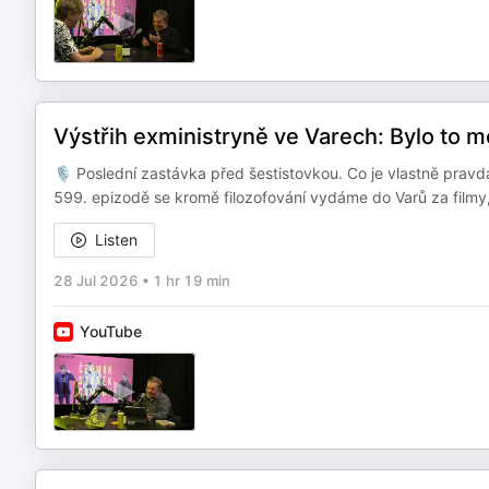
Výstřih exministryně ve Varech: Bylo to 
🎙️ Poslední zastávka před šestistovkou. Co je vlastně pra
599. epizodě se kromě filozofování vydáme do Varů za filmy, 
Listen
28 Jul 2026
•
1 hr 19 min
YouTube