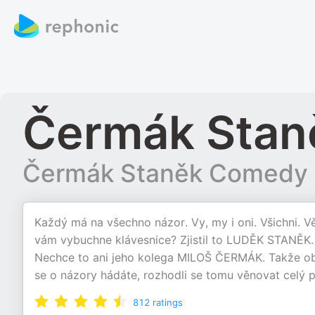
Čermák Stan
Čermák Staněk Comedy
Každý má na všechno názor. Vy, my i oni. Všichni. V
vám vybuchne klávesnice? Zjistil to LUDĚK STANĚK. 
Nechce to ani jeho kolega MILOŠ ČERMÁK. Takže oba
se o názory hádáte, rozhodli se tomu věnovat celý po
812
ratings