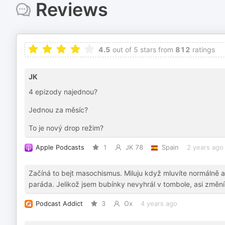
Reviews
4.5
out of 5 stars from
812
ratings
JK
4 epizody najednou?
Jednou za měsíc?
To je nový drop režim?
Apple Podcasts
1
JK 78
Spain
2 years ago
Začíná to bejt masochismus. Miluju když mluvíte normálně a 
paráda. Jelikož jsem bubínky nevyhrál v tombole, asi změn
Podcast Addict
3
Ox
4 years ago