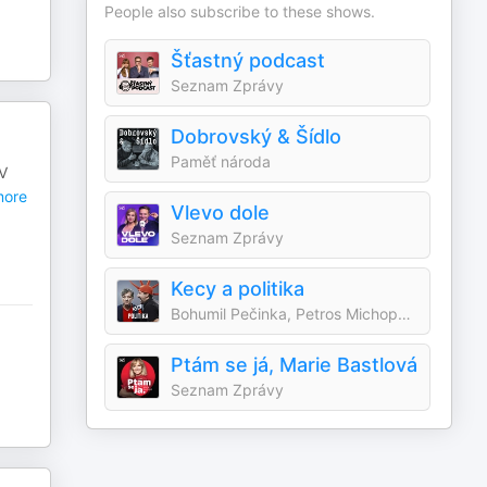
People also subscribe to these shows.
Šťastný podcast
Seznam Zprávy
Dobrovský & Šídlo
Paměť národa
 V
ore
Vlevo dole
Seznam Zprávy
Kecy a politika
Bohumil Pečinka, Petros Michopulos
Ptám se já, Marie Bastlová
Seznam Zprávy