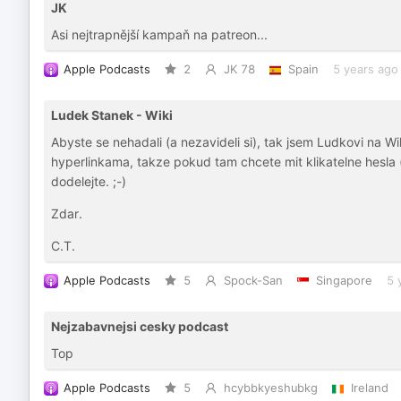
JK
Asi nejtrapnější kampaň na patreon...
Apple Podcasts
2
JK 78
Spain
5 years ago
Ludek Stanek - Wiki
Abyste se nehadali (a nezavideli si), tak jsem Ludkovi na W
hyperlinkama, takze pokud tam chcete mit klikatelne hesla (n
dodelejte. ;-)
Zdar.
C.T.
Apple Podcasts
5
Spock-San
Singapore
5 
Nejzabavnejsi cesky podcast
Top
Apple Podcasts
5
hcybbkyeshubkg
Ireland