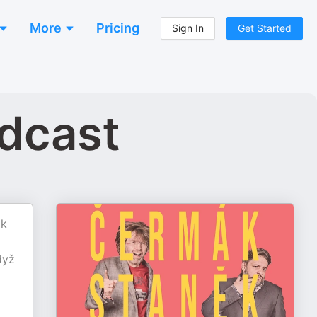
More
Pricing
Sign In
Get Started
dcast
ak
dyž