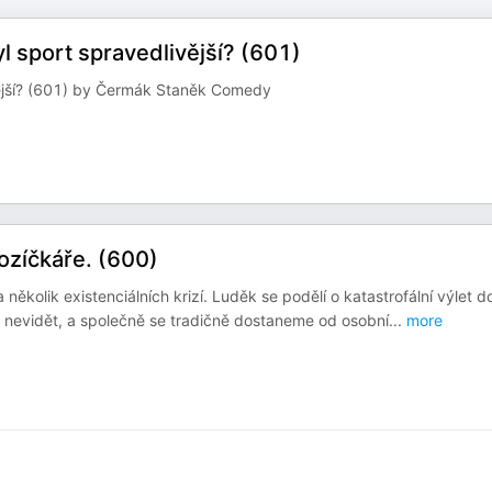
l sport spravedlivější? (601)
ivější? (601) by Čermák Staněk Comedy
vozíčkáře. (600)
několik existenciálních krizí. Luděk se podělí o katastrofální výlet d
nic nevidět, a společně se tradičně dostaneme od osobní
...
more