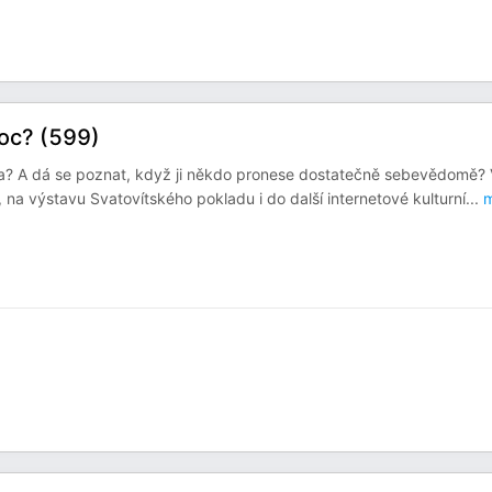
moc? (599)
vda? A dá se poznat, když ji někdo pronese dostatečně sebevědomě?
na výstavu Svatovítského pokladu i do další internetové kulturní
...
m