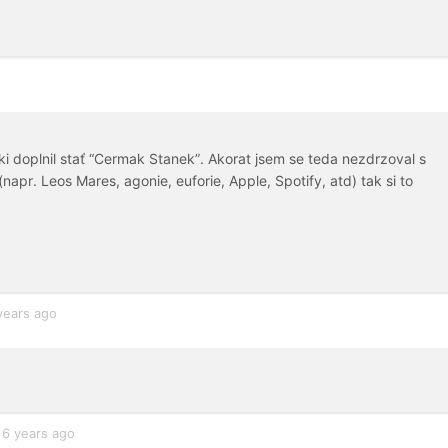
iki doplnil stať “Cermak Stanek”. Akorat jsem se teda nezdrzoval s
apr. Leos Mares, agonie, euforie, Apple, Spotify, atd) tak si to
years ago
6 years ago