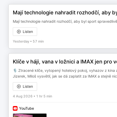
Mají technologie nahradit rozhodčí, aby by
Mají technologie nahradit rozhodčí, aby byl sport spravedl
Listen
Yesterday
•
57 min
Klíče v háji, vana v ložnici a IMAX jen pro 
🎙️ Ztracené klíče, vytopený hotelový pokoj, vyhazov z kina a 
Jizerek, Miloš vysvětlí, jak se dá zaplatit za IMAX a stejně 
Listen
4 Aug 2026
•
1 hr 5 min
YouTube