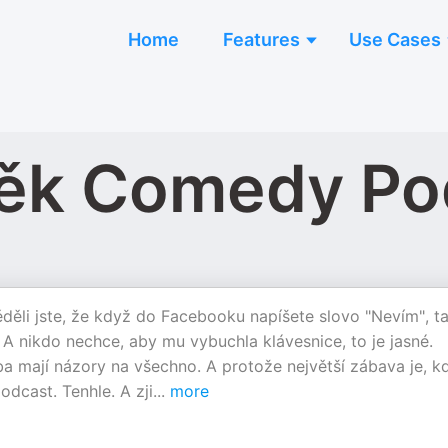
Home
Features
Use Cases
ěk Comedy Po
ěděli jste, že když do Facebooku napíšete slovo "Nevím", t
A nikdo nechce, aby mu vybuchla klávesnice, to je jasné.
 mají názory na všechno. A protože největší zábava je, k
dcast. Tenhle. A zji
...
more