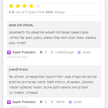
4.8
out of 5 stars from
604
ratings
מעולה ולא סתם.
פעם ראשונה שמצליחה לשמוע פודקאסט בלי להשתעמם
באמצע. מאוד חכם רהוט קולח ופשוט, במובן הטוב של המילה.
למדתי המון
Apple Podcasts
5
Liladelavega
Israel
4 months ago
נהנית להאזין
את מביאה נקודת מבט ייחודית בנוף הפודקאסטים. השילוב של
החוכמה, האנושיות, היכולת לספר סיפור ומרואיינים מרתקים
הופכים את ההאזנה לזמן איכות. הגעתי מהמלצה ולגמרי
נשארתי, תמשיכי כך!
Apple Podcasts
5
ענתוש׳
Israel
7 months ago