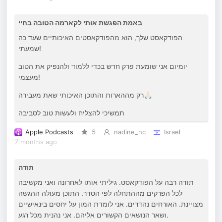
באמת הפגשת אותי לקארמה הטובה בחיי
הפודקאסט שלך, הוא מהפודקאסטים האיכותיים שעד כה
שמעתי!
יומיום אני שומעת פרק חדש בכדי ללמוד ולהנפיק את הטוב
מעצמי!
רק מההארות והתוכן האיכותי שאת מעבירה🙏🏻
תמשיכי להצליח ולעשות טוב לסביבה
Apple Podcasts
5
nadine_nc
Israel
7 months ago
תודה
תודה רבה על הפודקאסט. גיליתי אותו לאחרונה ואני מקשיבה
לכל הפרקים מההתחלה לפי הסדר. התוכן מעולה ההגשה
מצויינת. האורחים נהדרים. אני לומדת המון על יחסים בינאישיים
ושאר הנושאים הקשורים אליהם. אני נהנית מכל רגע.