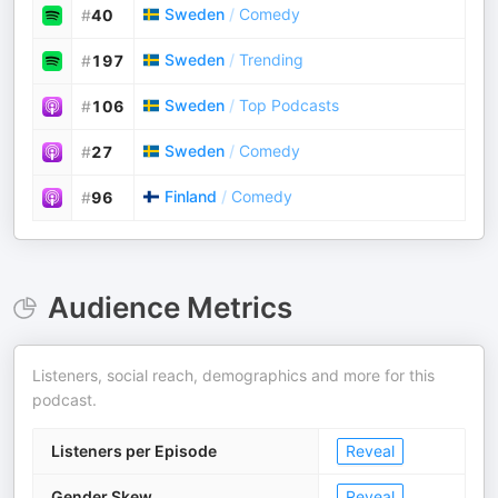
Sweden
/
Comedy
#
40
Sweden
/
Trending
#
197
Sweden
/
Top Podcasts
#
106
Sweden
/
Comedy
#
27
Finland
/
Comedy
#
96
Audience Metrics
Listeners, social reach, demographics and more for this
podcast.
Listeners per Episode
Reveal
Gender Skew
Reveal