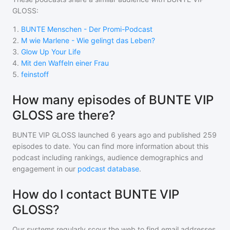
GLOSS
:
1
.
BUNTE Menschen - Der Promi-Podcast
2
.
M wie Marlene - Wie gelingt das Leben?
3
.
Glow Up Your Life
4
.
Mit den Waffeln einer Frau
5
.
feinstoff
How many episodes of BUNTE VIP
GLOSS are there?
BUNTE VIP GLOSS
launched 6 years ago and
published
259
episodes to date. You can find more information about this
podcast including rankings, audience demographics and
engagement in our
podcast database
.
How do I contact BUNTE VIP
GLOSS?
Our systems regularly scour the web to find email addresses