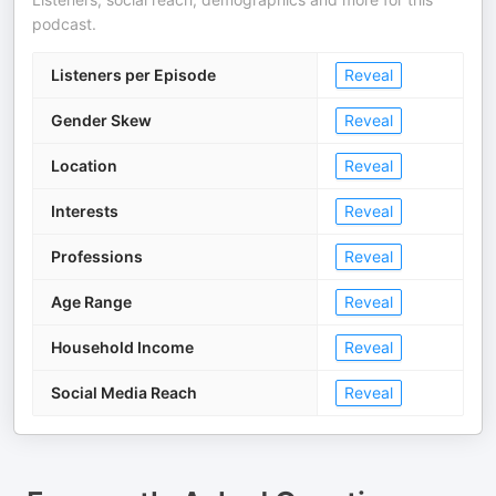
podcast.
Listeners per Episode
Reveal
Gender Skew
Reveal
Location
Reveal
Interests
Reveal
Professions
Reveal
Age Range
Reveal
Household Income
Reveal
Social Media Reach
Reveal