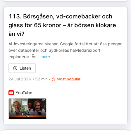
113. Börsgåsen, vd-comebacker och
glass för 65 kronor – är börsen klokare
än vi?
AI-investeringarna skenar, Google fortsätter att ösa pengar
över datacenter och Sydkoreas halvledarexport
exploderar. Är
...
more
Listen
24 Jul 2026
•
52 min
•
Most popular
YouTube