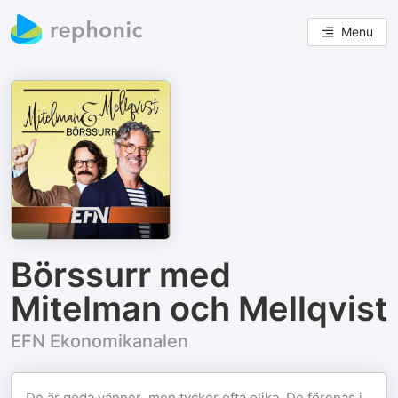
Menu
Börssurr med
Mitelman och Mellqvist
EFN Ekonomikanalen
De är goda vänner, men tycker ofta olika. De förenas i