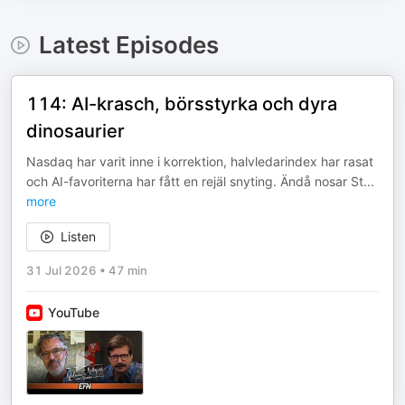
Latest Episodes
114: AI-krasch, börsstyrka och dyra
dinosaurier
Nasdaq har varit inne i korrektion, halvledarindex har rasat
och AI-favoriterna har fått en rejäl snyting. Ändå nosar St
...
more
Listen
31 Jul 2026
•
47 min
YouTube