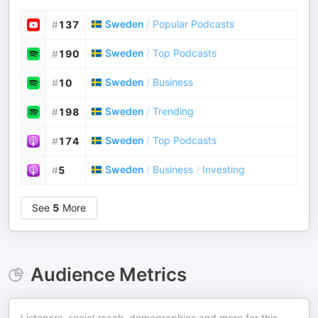
Sweden
/
Popular Podcasts
#
137
Sweden
/
Top Podcasts
#
190
Sweden
/
Business
#
10
Sweden
/
Trending
#
198
Sweden
/
Top Podcasts
#
174
Sweden
/
Business
/
Investing
#
5
See
5
More
Audience Metrics
Listeners, social reach, demographics and more for this