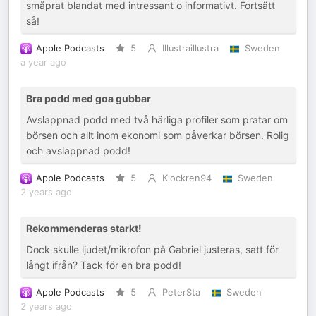
småprat blandat med intressant o informativt. Fortsätt
så!
Apple Podcasts
5
Illustraillustra
Sweden
a year ago
Bra podd med goa gubbar
Avslappnad podd med två härliga profiler som pratar om
börsen och allt inom ekonomi som påverkar börsen. Rolig
och avslappnad podd!
Apple Podcasts
5
Klockren94
Sweden
2 years ago
Rekommenderas starkt!
Dock skulle ljudet/mikrofon på Gabriel justeras, satt för
långt ifrån? Tack för en bra podd!
Apple Podcasts
5
PeterSta
Sweden
2 years ago