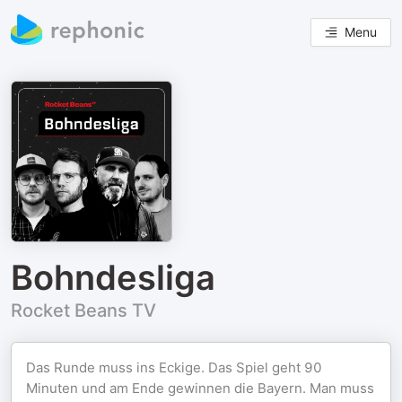
Menu
Bohndesliga
Rocket Beans TV
Das Runde muss ins Eckige. Das Spiel geht 90
Minuten und am Ende gewinnen die Bayern. Man muss