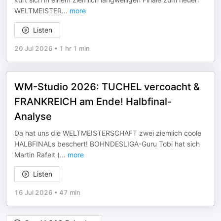
WELTMEISTER
...
more
Listen
20 Jul 2026
•
1 hr 1 min
WM-Studio 2026: TUCHEL vercoacht &
FRANKREICH am Ende! Halbfinal-
Analyse
Da hat uns die WELTMEISTERSCHAFT zwei ziemlich coole
HALBFINALs beschert! BOHNDESLIGA-Guru Tobi hat sich
Martin Rafelt (
...
more
Listen
16 Jul 2026
•
47 min