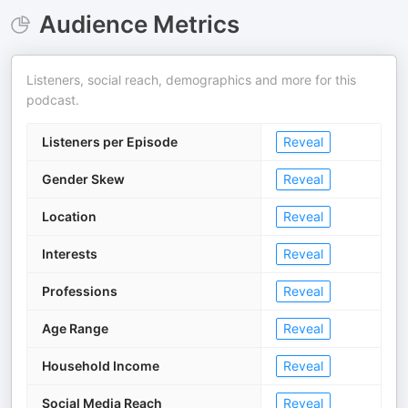
Audience Metrics
Listeners, social reach, demographics and more for this
podcast.
Listeners per Episode
Reveal
Gender Skew
Reveal
Location
Reveal
Interests
Reveal
Professions
Reveal
Age Range
Reveal
Household Income
Reveal
Social Media Reach
Reveal