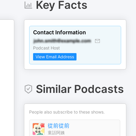
Key Facts
Contact Information
Podcast Host
View Email Address
Similar Podcasts
People also subscribe to these shows.
從前從前
童話阿姨