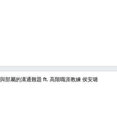
部屬的溝通難題 ft. 高階職涯教練 侯安璐