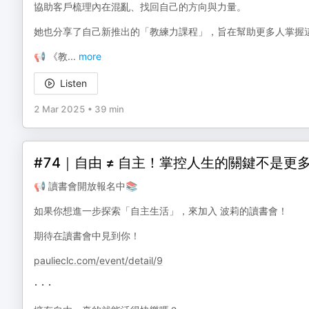
協助客戶梳理內在混亂、找回自己的方向與力量。
她也分享了自己新推出的「教練力課程」，旨在幫助更多人掌握
📢 《教
...
more
Listen
2 Mar 2025
•
39 min
#74｜自由 ≠ 自主！掌控人生的關鍵不是更
📢 讀書會開放報名中📚
如果你想進一步探索「自主生活」，來加入 波莉的讀書會！
期待在讀書會中見到你！
paulieclc.com/event/detail/9
⠂⠂⠂