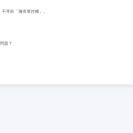
擇」不等於「擁有掌控權」。
到問題？