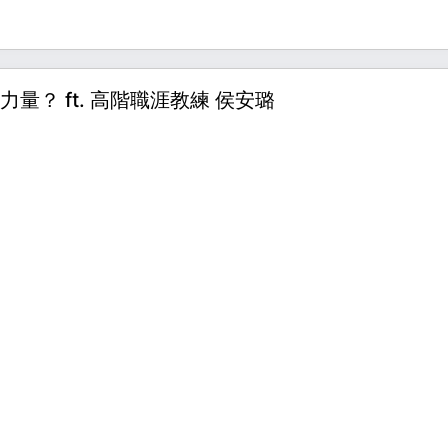
？ ft. 高階職涯教練 侯安璐