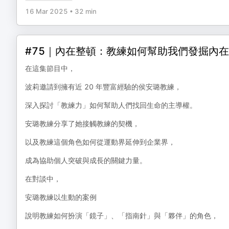
16 Mar 2025
•
32 min
#75｜內在整頓：教練如何幫助我們發掘內在力量
在這集節目中，
波莉邀請到擁有近 20 年豐富經驗的侯安璐教練，
深入探討「教練力」如何幫助人們找回生命的主導權。
安璐教練分享了她接觸教練的契機，
以及教練這個角色如何從運動界延伸到企業界，
成為協助個人突破與成長的關鍵力量。
在對談中，
安璐教練以生動的案例
說明教練如何扮演「鏡子」、「指南針」與「夥伴」的角色，