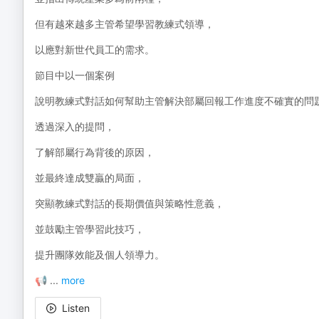
但有越來越多主管希望學習教練式領導，
以應對新世代員工的需求。
節目中以一個案例
說明教練式對話如何幫助主管解決部屬回報工作進度不確實的問
透過深入的提問，
了解部屬行為背後的原因，
並最終達成雙贏的局面，
突顯教練式對話的長期價值與策略性意義，
並鼓勵主管學習此技巧，
提升團隊效能及個人領導力。
📢
...
more
Listen