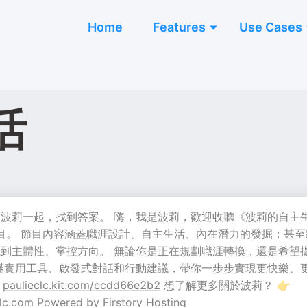
Home
Features
Use Cases
活
波莉一起，找到答案。 嗨，我是波莉，歡迎收聽《波莉的自主
 節目。 節目內容涵蓋職涯設計、自主生活、內在潛力的發掘；甚
到主體性、掌控方向。 無論你是正在規劃職涯轉換，還是希望
滿實用工具、啟發式對話和行動建議，帶你一步步實現更快樂、

paulieclc.kit.com/ecdd66e2b2
想了解更多關於波莉？ 👉
lc.com
Powered by Firstory Hosting