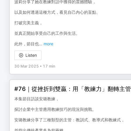
波莉分享了她在教練對話中獲得的震撼體驗，
以及如何透過這種方式，看見自己內心的盲點、
打破完美主義，
並真正開始享受自己的工作與生活。
此外，節目也
...
more
Listen
30 Mar 2025
•
17 min
#76｜從挫折到雙贏：用「教練力」翻轉主管與
本集節目訪談安璐教練，
探討企業中主管應用教練技巧的現況與挑戰。
安璐教練分享了三種類型的主管：教訓式、教導式和教練式，
並指出傳統產業多為前兩種，