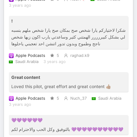
3 years ago
!
شكرا لاختياركم يارا شخص صح بمكان صح يارا شخص ملهم بنسبه
لي بشكل كبيررررر الهمتني كثير وساعدتي يارب اكون زيها شخص
ناجح وطموح وبدون تدور اتنشن احد تعجبني ياحلوها
Apple Podcasts
5
raghad.k9
Saudi Arabia
3 years ago
Great content
Loved this pilot, great effort and great content 👍🏽
Apple Podcasts
5
Nuch_37
Saudi Arabia
3 years ago
💜💜💜💜💜💜
بالتوفيق وكل الحب والاحترام لكم 💜💜💜💜💜💜💜💜💜💜