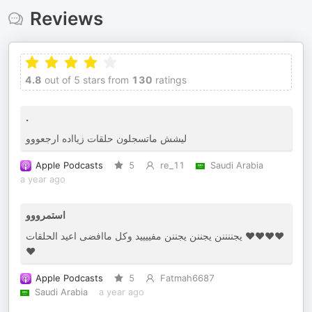
Reviews
4.8
out of 5 stars from
130
ratings
.
ليشش ماتسجلون حلقات زيااده ارجعووو
Apple Podcasts
5
re_11
Saudi Arabia
a year ago
استمرووو
يجننننن يجننن يجننن مفييييد وكل ماافضى اعيد الحلقات ❤️❤️❤️❤️
❤️
Apple Podcasts
5
Fatmah6687
Saudi Arabia
a year ago