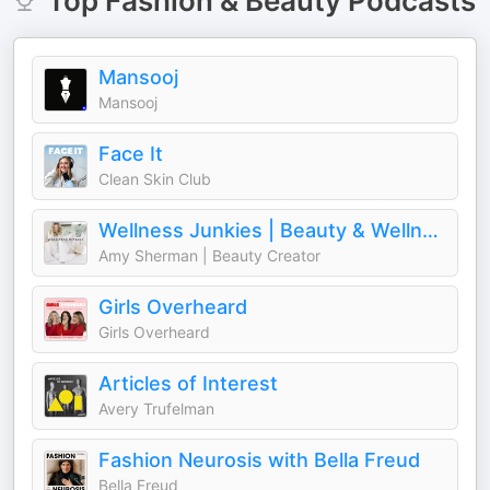
Top
Fashion & Beauty
Podcasts
Mansooj
Mansooj
Face It
Clean Skin Club
Wellness Junkies | Beauty & Wellness Tips, Hacks, Recs & Reviews for Women 40+
Amy Sherman | Beauty Creator
Girls Overheard
Girls Overheard
Articles of Interest
Avery Trufelman
Fashion Neurosis with Bella Freud
Bella Freud