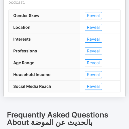
podcast.
Gender Skew
Reveal
Location
Reveal
Interests
Reveal
Professions
Reveal
Age Range
Reveal
Household Income
Reveal
Social Media Reach
Reveal
Frequently Asked Questions
About
بالحديث عن الموضة