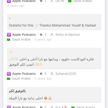
Apple Podcasts
1
De.mt
Saudi Arabia
3 years ago
-
Grateful for this 🤍 Thanks Mohammad Yousif & Hadeel
Apple Podcasts
5
Aisha Al.Rashed
Saudi Arabia
3 years ago
🫶🏻
فكرة البودكاست حلووه ، وبدايتها مع يارا أحلى و احلى 🤍🤍،
اتمنى لكم التوفيق 👏🏻✨
Apple Podcasts
5
Sultanah2030
Saudi Arabia
3 years ago
بالتوفيق لكم
احلى بداية مع يارا النملة ❤️‍🔥👍🏼
Apple Podcasts
5
NJLA🎈
Saudi Arabia