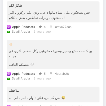
شكرًا لكم
احس تضحكون على اشياء مالها داعي. ودي انكم تركزون اكثر
بالمحتوى ، ومرات تقاطعون بعض بالكلام !
Apple Podcasts
4
lamya77aaa
Saudi Arabia
3 years ago
👍🏻
بودكاست ممتع ومميز وضيوف متنوعين وكل شخص مُثري في
مجاله
يعطيكم العافية 🤍
Apple Podcasts
5
Nourah28
Saudi Arabia
3 years ago
ملاحظة
بس كم مره قلتوا ( واو ، امم ، ايي ايه 😅