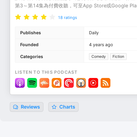
第3～第14集為付費收聽，可至App Store或Google 
18
ratings
Publishes
Daily
Founded
4 years ago
Categories
Comedy
Fiction
LISTEN TO THIS PODCAST
Reviews
Charts