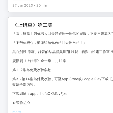
27 Jan 2023
•
20 min
《上錯車》第二集
「喂，醉鬼！叫你男人回去好好插一插你的屁股，不要再來靠夭
「不勞你費心，麥庫留給你自己回去插自己！」
黑白劍妖 原著、錄音的結晶體吳世翔 錄製、貓與白松露工作室 
廣播劇《上錯車》全一季，共11集
第1~2集為免費收聽集數
第3～第14集為付費收聽，可至App Store或Google Pla
收聽全部內容。
下載網址：
appurl.io/eOKMNyFjze
☆製作組☆
more