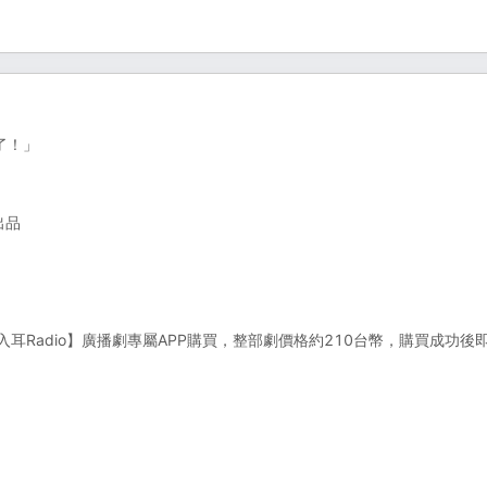
了！」
出品
y下載【入耳Radio】廣播劇專屬APP購買，整部劇價格約210台幣，購買成功後