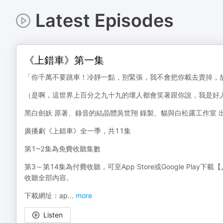
Latest Episodes
《上錯車》第一集
「你千萬不要跳車！冷靜一點，別緊張，我不會把你載去賣掉，
（是啊，這世界上百分之九十九的壞人都會笑著跟你說，我是好
黑白劍妖 原著、錄音的結晶體吳世翔 錄製、貓與白松露工作室 
廣播劇《上錯車》全一季，共11集
第1~2集為免費收聽集數
第3～第14集為付費收聽，可至App Store或Google Pla
收聽全部內容。
下載網址：
ap
...
more
Listen