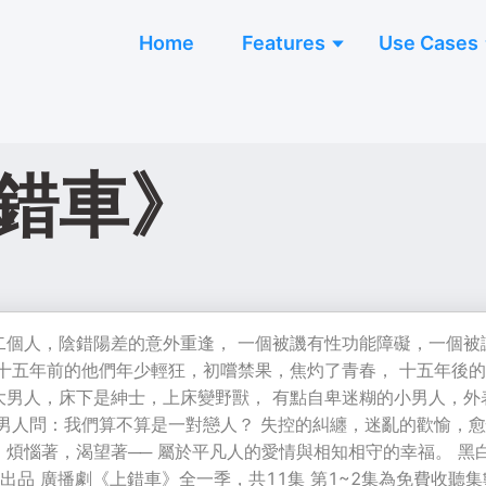
Home
Features
Use Cases
上錯車》
二個人，陰錯陽差的意外重逢， 一個被譏有性功能障礙，一個被
 十五年前的他們年少輕狂，初嚐禁果，焦灼了青春， 十五年後
大男人，床下是紳士，上床變野獸， 有點自卑迷糊的小男人，外
小男人問：我們算不算是一對戀人？ 失控的糾纏，迷亂的歡愉，
煩惱著，渴望著── 屬於平凡人的愛情與相知相守的幸福。 黑
出品 廣播劇《上錯車》全一季，共11集 第1~2集為免費收聽集