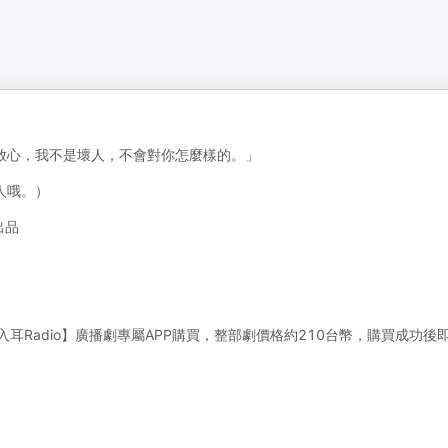
放心，我不是壞人，不會對你怎麼樣的。」
人哦。）
出品
y下載【入耳Radio】廣播劇專屬APP購買，整部劇價格約210台幣，購買成功後