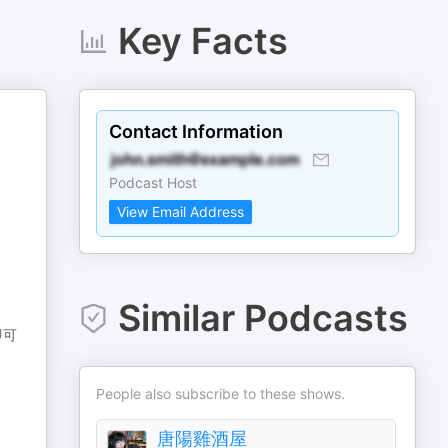
Key Facts
Contact Information
Podcast Host
View Email Address
Similar Podcasts
即可
People also subscribe to these shows.
唐陽雞酒屋