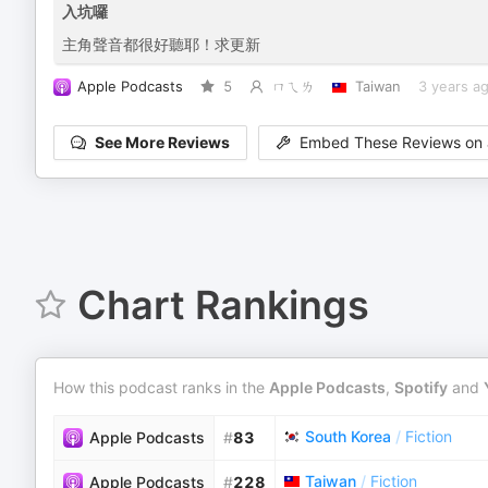
入坑囉
主角聲音都很好聽耶！求更新
Apple Podcasts
5
ㄇㄟㄌ
Taiwan
3 years a
See More Reviews
Embed These Reviews on 
Chart Rankings
How this podcast ranks in the
Apple Podcasts
,
Spotify
and
South Korea
/
Fiction
Apple Podcasts
#
83
Taiwan
/
Fiction
Apple Podcasts
#
228