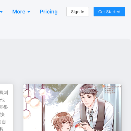
More
Pricing
Sign In
Get Started
諷刺
的他
表很
愈快
白劍
數