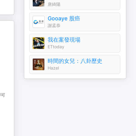
唐綺陽
Gooaye 股癌
謝孟恭
我在案發現場
ETtoday
時間的女兒：八卦歷史
Hazel
即可