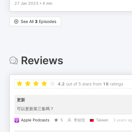
27 Jan 2023
•
4 min
See All
3
Episodes
Reviews
4.2
out of 5 stars from
18
ratings
更新
可以更新第三集嗎？
Apple Podcasts
5
李妶玟
Taiwan
3 years a