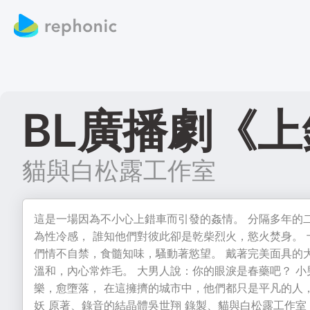
BL廣播劇《
貓與白松露工作室
這是一場因為不小心上錯車而引發的姦情。 分隔多年的
為性冷感， 誰知他們對彼此卻是乾柴烈火，慾火焚身。
們情不自禁，食髓知味，騷動著慾望。 戴著完美面具的
溫和，內心常炸毛。 大男人說：你的眼淚是春藥吧？ 
樂，愈墮落， 在這擁擠的城市中，他們都只是平凡的人，
妖 原著、錄音的結晶體吳世翔 錄製、貓與白松露工作室 