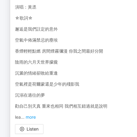
演唱：黃丞
☆歌詞☆
邂逅是我們註定的意外
空氣中佈滿禁忌的塵埃
香煙輕輕點燃 房間煙霧彌漫 你我之間最好分開
陰雨的六月天世界朦朧
沉澱的情緒卻敗給重逢
空氣裡是荷爾蒙還是少年的殘影我
沉溺在過往的夢
勸自己別天真 重來也相同 我們相互錯過就是說明
lea
...
more
Listen