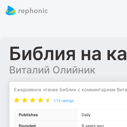
Библия на к
Виталий Олийник
Ежедневное чтение Библии с комментарием Вит
113
ratings
Publishes
Daily
Founded
6 years ago