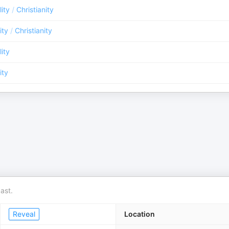
lity
/
Christianity
ity
/
Christianity
lity
ity
ast.
Reveal
Location