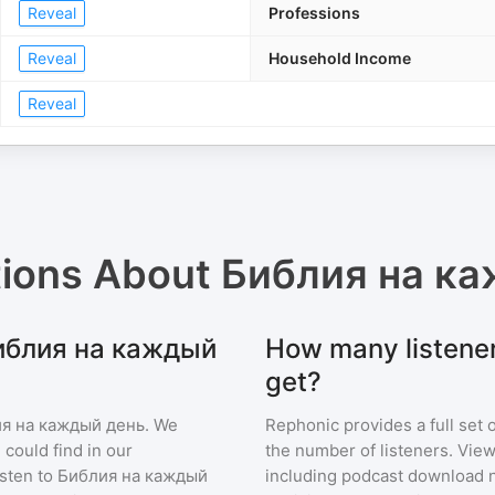
Reveal
Professions
Reveal
Household Income
Reveal
tions About
Библия на к
 Библия на каждый
How many listene
get?
я на каждый день
. We
Rephonic provides a full set 
 could find in our
the number of listeners. View
sten to
Библия на каждый
including podcast download 