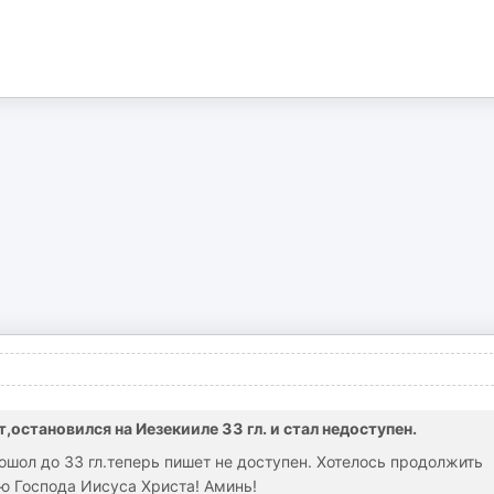
остановился на Иезекииле 33 гл. и стал недоступен.
ошол до 33 гл.теперь пишет не доступен. Хотелось продолжить
ю Господа Иисуса Христа! Аминь!