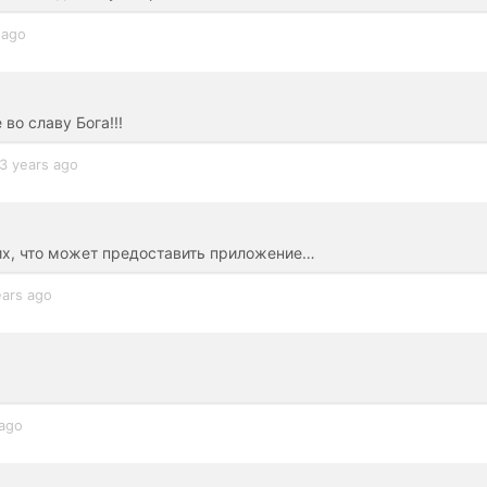
 ago
во славу Бога!!!
3 years ago
чших, что может предоставить приложение…
ears ago
 ago