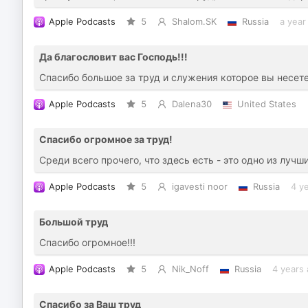
Apple Podcasts
5
Shalom.SK
Russia
a year
Да благословит вас Господь!!!
Спасибо большое за труд и служения которое вы несете 
Apple Podcasts
5
Dalena30
United States
Спасибо огромное за труд!
Среди всего прочего, что здесь есть - это одно из лу
Apple Podcasts
5
igavesti noor
Russia
4 y
Большой труд
Спасибо огромное!!!
Apple Podcasts
5
Nik_Noff
Russia
4 years
Спасибо за Ваш труд