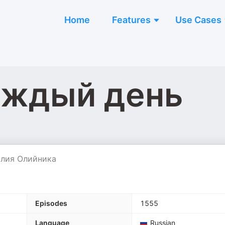
Home
Features
Use Cases
аждый день
алия Олийника
Episodes
1555
Language
Russian