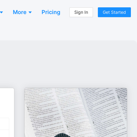
More
Pricing
Sign In
Get Started