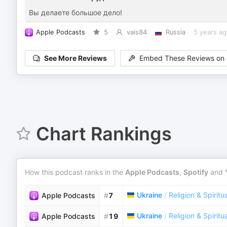
Вы делаете большое дело!
Apple Podcasts
5
vais84
Russia
5 years ag
See More Reviews
Embed These Reviews on 
Chart Rankings
How this podcast ranks in the
Apple Podcasts
,
Spotify
and
Ukraine
/
Religion & Spiritua
Apple Podcasts
#
7
Ukraine
/
Religion & Spiritua
Apple Podcasts
#
19