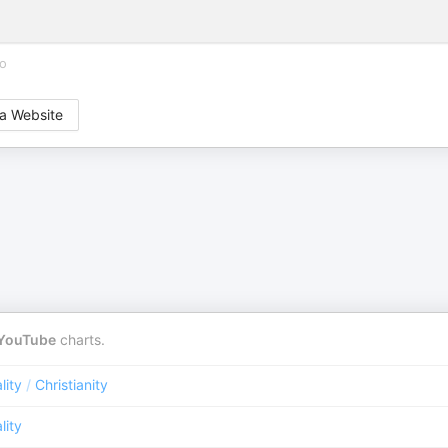
o
a Website
YouTube
charts.
lity
/
Christianity
lity