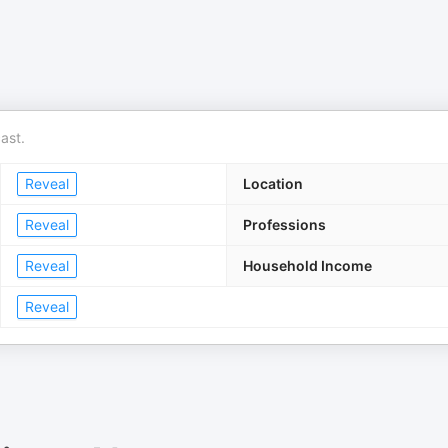
ast.
Reveal
Location
Reveal
Professions
Reveal
Household Income
Reveal