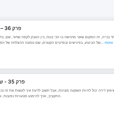
פרק 36 – ביקורי שטח בשיפוץ או בניית בית. עם יובל טסלר
ר בנייה, זה המקום שאני מרגישה בו הכי בנוח, בין האבק לקפה שחור, שם, ב
של הביצוע, בפינישים ובפרטים הקטנים, שם טמונה ההצלחה של הפרו
...
more
פרק 35 - שיפוץ משבח, השקעות בנדל"ן . עם איתמר אבירם
יפוץ דירה יכול להיות השקעה מצוינת, אבל חשוב לדעת איך לעשות את זה נכו
התקציב, ואיך להימנע מטעויות נפוצות. אם אתם חושבים על שיפוץ להשקעה, אתם חייבים להקשיב לפרק הזה.