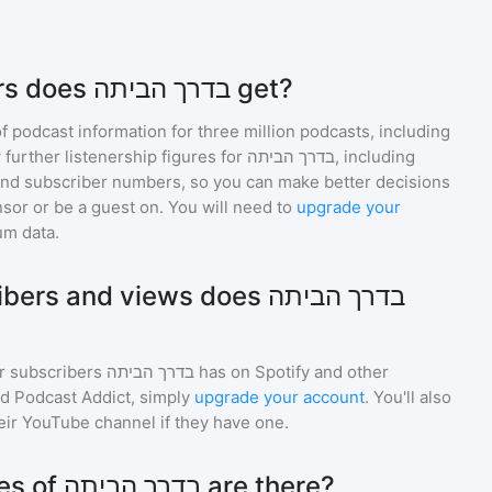
How many listeners does בדרך הביתה get?
of podcast information for
three million
podcasts, including
 further listenership figures for
בדרך הביתה
, including
d subscriber numbers, so you can make better decisions
sor or be a guest on. You will need to
upgrade your
um data.
and views does בדרך הביתה
r subscribers
בדרך הביתה
has on Spotify and other
d Podcast Addict, simply
upgrade your account
. You'll also
heir YouTube channel if they have one.
How many episodes of בדרך הביתה are there?