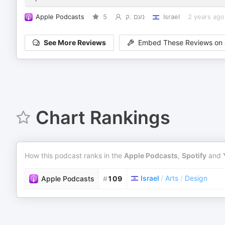
Apple Podcasts
5
נעם .ק
Israel
2 years ago
See More Reviews
Embed These Reviews on 
Chart Rankings
How this podcast ranks in the
Apple Podcasts
,
Spotify
and
Israel
/
Arts
/
Design
Apple Podcasts
#
109