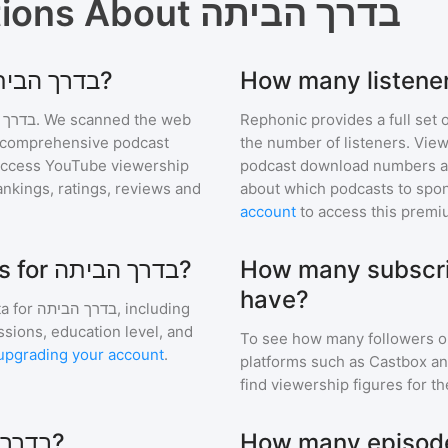
tions About
בדרך הביתה
Where can I find podcast stats for בדרך הביתה?
בדרך 
. We scanned the web
Rephonic provides a full set 
ur comprehensive podcast
the number of listeners. View
access YouTube viewership
podcast download numbers an
nkings, ratings, reviews and
about which podcasts to spon
account
to access this premi
How many subscribers 
What are the audience demographics for בדרך הביתה?
have?
a for
בדרך הביתה
, including
ssions, education level, and
To see how many followers o
upgrading your account
.
platforms such as Castbox an
find viewership figures for t
Which podcasts are similar to בדרך הביתה?