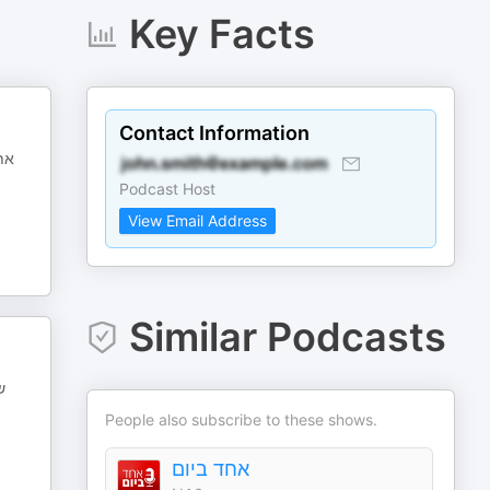
Key Facts
Contact Information
את
Podcast Host
View Email Address
Similar Podcasts
ש
People also subscribe to these shows.
אחד ביום