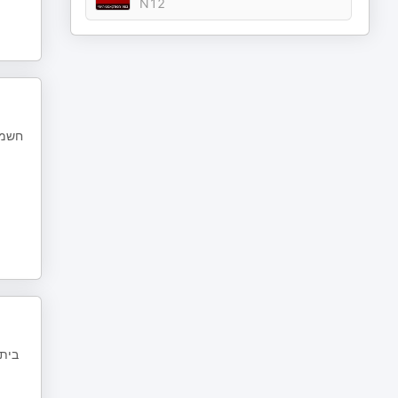
N12
חשמל
בית 