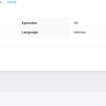
והן ברגשיים. המאזינים לומדים על נושאים מגוונים, כגון: + איך
...
more
Episodes
36
Language
Hebrew