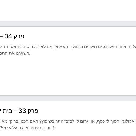
פרק 34 – הכל על תכנון חשמל לבית. עם שרי בר-נע גבעון
 זה אחד האלמנטים היקרים בתהליך השיפוץ ואם לא תוכנן טוב מראש, זה יכול 
השארנו את התכנון כפי שהוא ומתנהלים עם מאריכים וכבלים שרצים לנו לאורך הבית).
פרק 33 – בית ירוק, תכנון אקולוגי ומה שבניהם, עם ד"ר יוסי קורי
אקולוגי יחסוך לי כסף, או יגרום לי לבזבז יותר בשיפוץ? האם תכנון בר קיימ
דורות העתיד או גם על עצמי? היתרון וההשפעה של האדריכלות ירוקה היא על הסביבה או בכלל עלי?