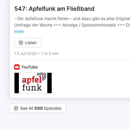
547: Apfelfunk am Fließband
- Der Apfelfunk macht Ferien – und dazu gibt es eine Origin
Umfrage der Woche === Anzeige / Sponsorenhinweis === Die
more
Listen
15 Jul 2026
•
1 hr 5 min
YouTube
See All
500
Episodes