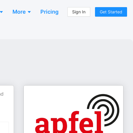
More
Pricing
Sign In
Get Started
nd