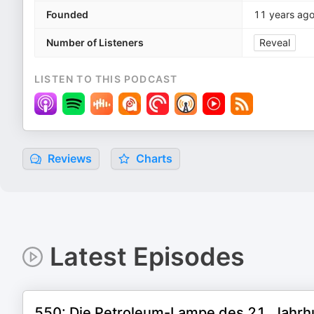
Founded
11 years ag
Number of Listeners
Reveal
LISTEN TO THIS PODCAST
Reviews
Charts
Latest Episodes
550: Die Petroleum-Lampe des 21. Jahrh