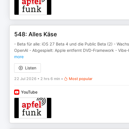
548: Alles Käse
- Beta für alle: iOS 27 Beta 4 und die Public Beta (2) - Wa
OpenAI - Abgespielt: Apple entfernt DVD-Framework - Vibe
more
Listen
22 Jul 2026
•
2 hrs 6 min
•
Most popular
YouTube