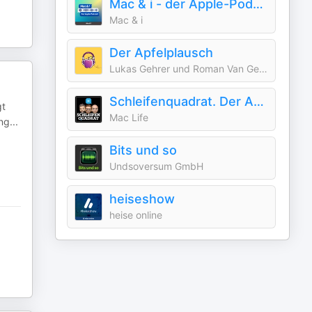
Mac & i - der Apple-Podcast
Mac & i
Der Apfelplausch
Lukas Gehrer und Roman Van Genabith
Schleifenquadrat. Der Apple-Podcast von Mac Life.
gt
Mac Life
ng
...
Bits und so
Undsoversum GmbH
heiseshow
heise online