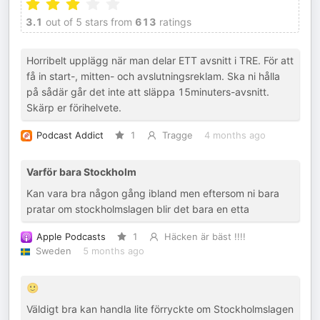
3.1
out of 5 stars from
613
ratings
Horribelt upplägg när man delar ETT avsnitt i TRE. För att
få in start-, mitten- och avslutningsreklam. Ska ni hålla
på sådär går det inte att släppa 15minuters-avsnitt.
Skärp er förihelvete.
Podcast Addict
1
Tragge
4 months ago
Varför bara Stockholm
Kan vara bra någon gång ibland men eftersom ni bara
pratar om stockholmslagen blir det bara en etta
Apple Podcasts
1
Häcken är bäst !!!!
Sweden
5 months ago
🙂
Väldigt bra kan handla lite förryckte om Stockholmslagen