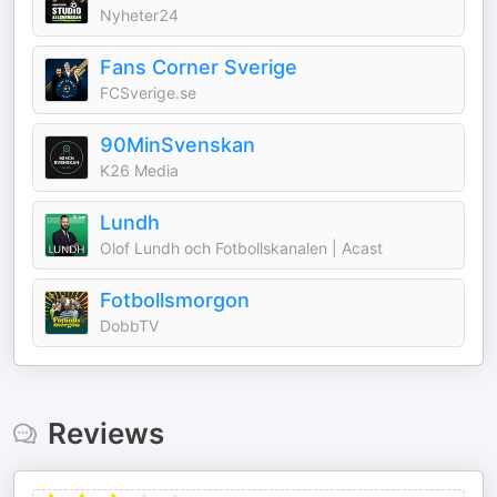
Nyheter24
Fans Corner Sverige
FCSverige.se
90MinSvenskan
K26 Media
Lundh
Olof Lundh och Fotbollskanalen | Acast
Fotbollsmorgon
DobbTV
Reviews