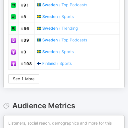
Sweden
/
Top Podcasts
#
91
Sweden
/
Sports
#
8
Sweden
/
Trending
#
56
Sweden
/
Top Podcasts
#
39
Sweden
/
Sports
#
3
Finland
/
Sports
#
198
See
1
More
Audience Metrics
Listeners, social reach, demographics and more for this