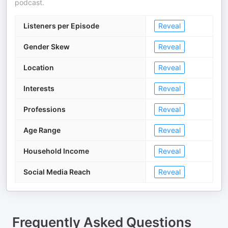
podcast.
Listeners per Episode
Reveal
Gender Skew
Reveal
Location
Reveal
Interests
Reveal
Professions
Reveal
Age Range
Reveal
Household Income
Reveal
Social Media Reach
Reveal
Frequently Asked Questions