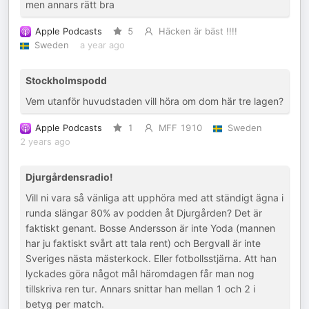
men annars rätt bra
Apple Podcasts
5
Häcken är bäst !!!!
Sweden
a year ago
Stockholmspodd
Vem utanför huvudstaden vill höra om dom här tre lagen?
Apple Podcasts
1
MFF 1910
Sweden
2 years ago
Djurgårdensradio!
Vill ni vara så vänliga att upphöra med att ständigt ägna i
runda slängar 80% av podden åt Djurgården? Det är
faktiskt genant. Bosse Andersson är inte Yoda (mannen
har ju faktiskt svårt att tala rent) och Bergvall är inte
Sveriges nästa mästerkock. Eller fotbollsstjärna. Att han
lyckades göra något mål häromdagen får man nog
tillskriva ren tur. Annars snittar han mellan 1 och 2 i
betyg per match.