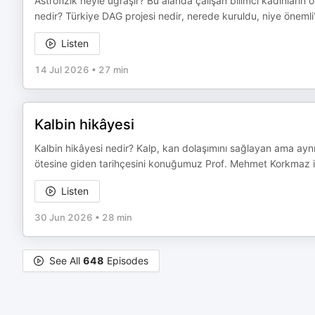
Astrofizik neyle uğraşır? Bu alanda çalışan bilimci kadınların 
nedir? Türkiye DAG projesi nedir, nerede kuruldu, niye önemli?
Listen
14 Jul 2026
•
27 min
Kalbin hikâyesi
Kalbin hikâyesi nedir? Kalp, kan dolaşımını sağlayan ama ayn
ötesine giden tarihçesini konuğumuz Prof. Mehmet Korkmaz i
Listen
30 Jun 2026
•
28 min
See All
648
Episodes