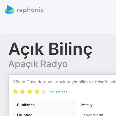
Açık Bilinç
Apaçık Radyo
Güven Güzeldere ve konuklarıyla bilim ve felsefe soh
215
ratings
Publishes
Weekly
Founded
13 years ago