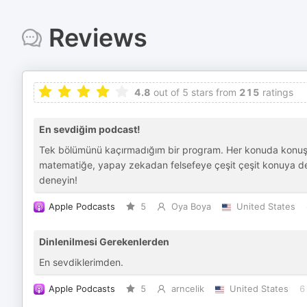
Reviews
4.8
out of 5 stars from
215
ratings
En sevdiğim podcast!
Tek bölümünü kaçırmadığım bir program. Her konuda konuş
matematiğe, yapay zekadan felsefeye çeşit çeşit konuya deği
deneyin!
Apple Podcasts
5
Oya Boya
United States
Dinlenilmesi Gerekenlerden
En sevdiklerimden.
Apple Podcasts
5
arncelik
United States
6