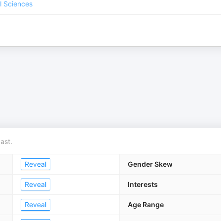
l Sciences
ast.
Reveal
Gender Skew
Reveal
Interests
Reveal
Age Range