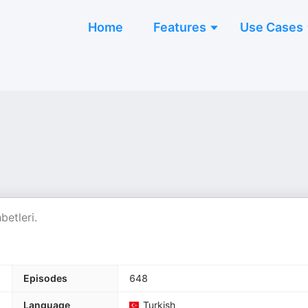
Home
Features
Use Cases
betleri.
Episodes
648
Language
Turkish