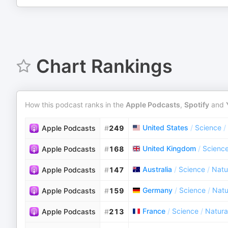
Chart Rankings
How this podcast ranks in the
Apple Podcasts
,
Spotify
and
United States
/
Science
/
Apple Podcasts
#
249
United Kingdom
/
Scienc
Apple Podcasts
#
168
Australia
/
Science
/
Natu
Apple Podcasts
#
147
Germany
/
Science
/
Natu
Apple Podcasts
#
159
France
/
Science
/
Natura
Apple Podcasts
#
213