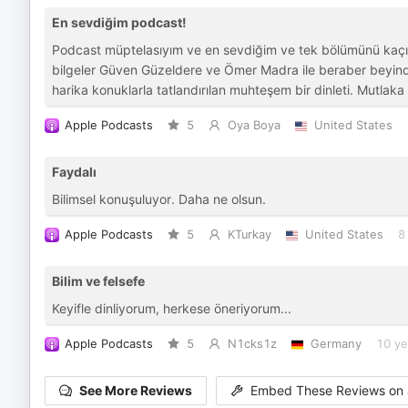
En sevdiğim podcast!
Podcast müptelasıyım ve en sevdiğim ve tek bölümünü kaçır
bilgeler Güven Güzeldere ve Ömer Madra ile beraber beyin
harika konuklarla tatlandırılan muhteşem bir dinleti. Mutlaka
Apple Podcasts
5
Oya Boya
United States
Faydalı
Bilimsel konuşuluyor. Daha ne olsun.
Apple Podcasts
5
KTurkay
United States
8
Bilim ve felsefe
Keyifle dinliyorum, herkese öneriyorum...
Apple Podcasts
5
N1cks1z
Germany
10 ye
See More Reviews
Embed These Reviews on 