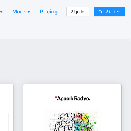
More
Pricing
Sign In
Get Started