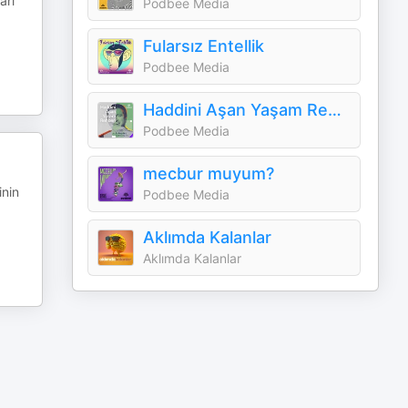
arı
Podbee Media
Fularsız Entellik
Podbee Media
Haddini Aşan Yaşam Rehberi
Podbee Media
mecbur muyum?
inin
Podbee Media
Aklımda Kalanlar
Aklımda Kalanlar