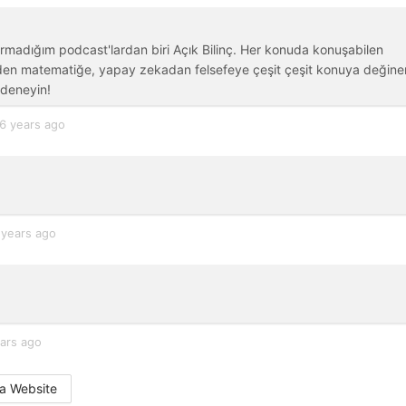
madığım podcast'lardan biri Açık Bilinç. Her konuda konuşabilen
den matematiğe, yapay zekadan felsefeye çeşit çeşit konuya değine
 deneyin!
6 years ago
 years ago
ars ago
a Website