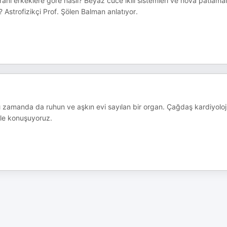
oranı erkeklere göre nasıl? Beyaz cüce ikili sistemleri ve nova patlamal
 Astrofizikçi Prof. Şölen Balman anlatıyor.
ı zamanda da ruhun ve aşkın evi sayılan bir organ. Çağdaş kardiyoloj
le konuşuyoruz.