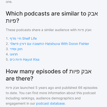
one.
Which podcasts are similar to אבק
פיות?
These podcasts share a similar audience with
אבק פיות
:
1
.
חיי מדף Shelf Life
2
.
התשובה עם דורון פישלר Hatshuva With Doron Fishler
3
.
חוק וסדר
4
.
תרגעו
5
.
חיות כיס Hayot Kiss
How many episodes of אבק פיות
are there?
אבק פיות
launched 5 years ago and
published
66
episodes
to date. You can find more information about this podcast
including rankings, audience demographics and
engagement in our
podcast database
.