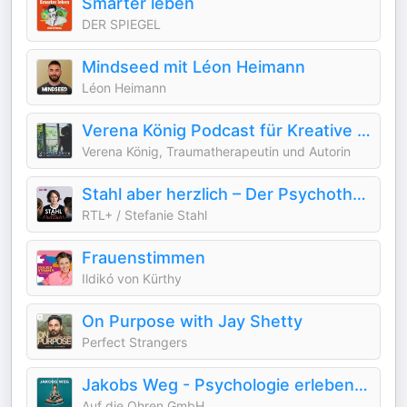
Smarter leben
DER SPIEGEL
Mindseed mit Léon Heimann
Léon Heimann
Verena König Podcast für Kreative Transformation
Verena König, Traumatherapeutin und Autorin
Stahl aber herzlich – Der Psychotherapie-Podcast mit Stefanie Stahl
RTL+ / Stefanie Stahl
Frauenstimmen
Ildikó von Kürthy
On Purpose with Jay Shetty
Perfect Strangers
Jakobs Weg - Psychologie erleben mit Lukas Klaschinski
Auf die Ohren GmbH