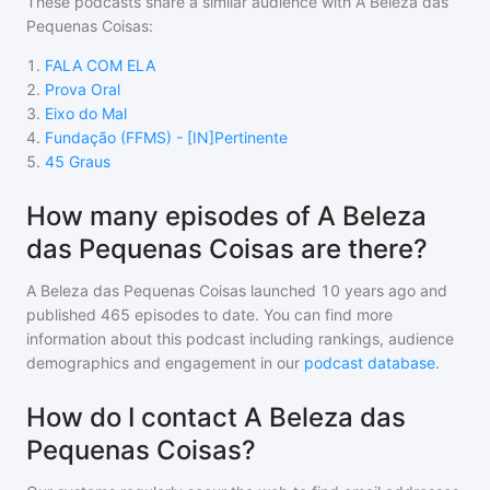
These podcasts share a similar audience with
A Beleza das
Pequenas Coisas
:
1
.
FALA COM ELA
2
.
Prova Oral
3
.
Eixo do Mal
4
.
Fundação (FFMS) - [IN]Pertinente
5
.
45 Graus
How many episodes of A Beleza
das Pequenas Coisas are there?
A Beleza das Pequenas Coisas
launched 10 years ago and
published
465
episodes to date. You can find more
information about this podcast including rankings, audience
demographics and engagement in our
podcast database
.
How do I contact A Beleza das
Pequenas Coisas?