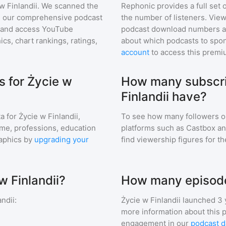
w Finlandii
. We scanned the
Rephonic provides a full set 
 in our comprehensive podcast
the number of listeners. View
and access YouTube
podcast download numbers an
s, chart rankings, ratings,
about which podcasts to spon
account
to access this premi
 for Życie w
How many subscri
Finlandii have?
a for
Życie w Finlandii
,
To see how many followers o
ome, professions, education
platforms such as Castbox an
aphics by
upgrading your
find viewership figures for t
w Finlandii?
How many episodes
andii
:
Życie w Finlandii
launched 3 
more information about this 
engagement in our
podcast d