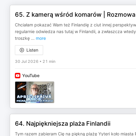
65. Z kamerą wśród komarów | Rozmowa z
Chciałam pokazać Wam też Finlandię z ciut innej perspekty
regularnie odwiedza nas tutaj w Finlandii, a zwłaszcza wte
troszkę
...
more
Listen
30 Jul 2026
•
21 min
YouTube
64. Najpiękniejsza plaża Finlandii
Tym razem zabieram Cię na piękną plażę Yyteri koło miasta P