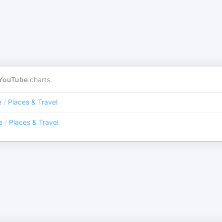
YouTube
charts.
e
/
Places & Travel
e
/
Places & Travel