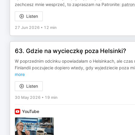
zechcesz mnie wesprzeć, to zapraszam na Patronite:
patron
Listen
27 Jun 2026
•
12 min
63. Gdzie na wycieczkę poza Helsinki?
W poprzednim odcinku opowiadałam o Helsinkach, ale czas rus
Finlandii poczujecie dopiero wtedy, gdy wyjedziecie poza 
more
Listen
30 May 2026
•
19 min
YouTube