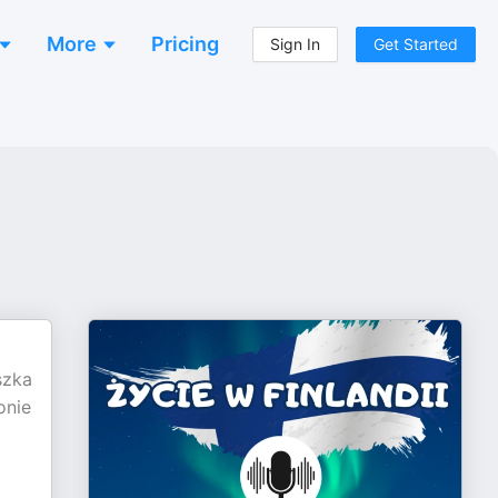
More
Pricing
Sign In
Get Started
szka
onie