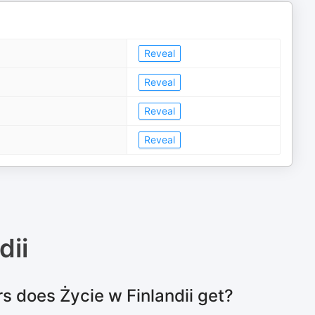
Reveal
Reveal
Reveal
Reveal
dii
s does Życie w Finlandii get?