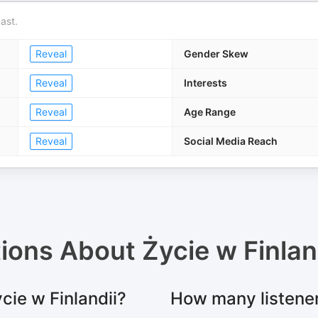
ast.
Reveal
Gender Skew
Reveal
Interests
Reveal
Age Range
Reveal
Social Media Reach
tions About
Życie w Finlan
cie w Finlandii?
How many listener