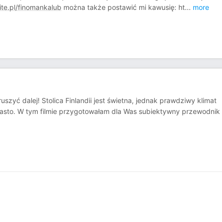
ite.pl/finomankalub
można także postawić mi kawusię: ht
...
more
zyć dalej! Stolica Finlandii jest świetna, jednak prawdziwy klimat
miasto. W tym filmie przygotowałam dla Was subiektywny przewodnik