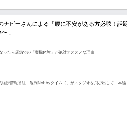
avi編集部のナビーさんによる「腰に不安がある方必聴！話
e〜 」
は？ 気になったら店舗での「実機体験」が絶対オススメな理由
気経済情報番組「週刊Nobbyタイムズ」がスタジオを飛び出して、本編