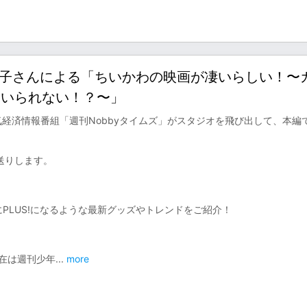
のサエ子さんによる「ちいかわの映画が凄いらしい！〜
はいられない！？〜」
気経済情報番組「週刊Nobbyタイムズ」がスタジオを飛び出して、本編
送りします。
にPLUS!になるような最新グッズやトレンドをご紹介！
在は週刊少年
...
more