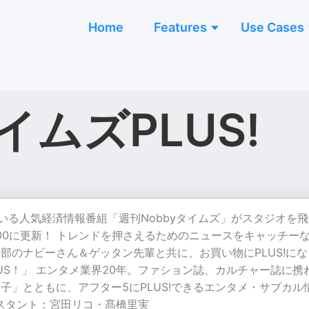
Home
Features
Use Cases
イムズPLUS!
いる人気経済情報番組「週刊Nobbyタイムズ」がスタジオを飛
00に更新！ トレンドを押さえるためのニュースをキャッチー
vi編集部のナビーさん＆ゲッタン先輩と共に、お買い物にPLUS!に
US！」 エンタメ業界20年。ファション誌、カルチャー誌に携
」とともに、アフター5にPLUS!できるエンタメ・サブカル
アシスタント：宮田リコ・髙橋里実