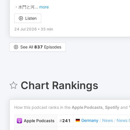
・水門と河
...
more
Listen
24 Jul 2026
•
35 min
See All
837
Episodes
Chart Rankings
How this podcast ranks in the
Apple Podcasts
,
Spotify
and
Germany
/
News
/
News 
Apple Podcasts
#
241