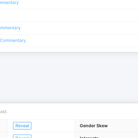
mmentary
ommentary
 Commentary
ast.
Reveal
Gender Skew