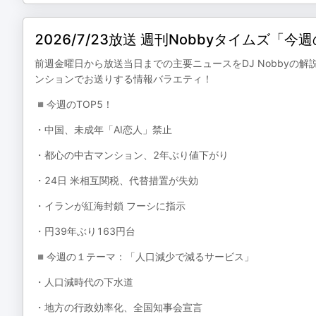
2026/7/23放送 週刊Nobbyタイムズ「
前週金曜日から放送当日までの主要ニュースをDJ Nobbyの
ンションでお送りする情報バラエティ！
◾️今週のTOP5！
・中国、未成年「AI恋人」禁止
・都心の中古マンション、2年ぶり値下がり
・24日 米相互関税、代替措置が失効
・イランが紅海封鎖 フーシに指示
・円39年ぶり163円台
◾️今週の１テーマ：「人口減少で減るサービス」
・人口減時代の下水道
・地方の行政効率化、全国知事会宣言