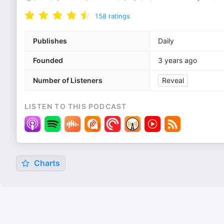
158
ratings
Publishes
Daily
Founded
3 years ago
Number of Listeners
Reveal
LISTEN TO THIS PODCAST
Charts