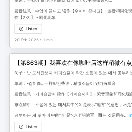
单词：수업이 끝나다下课할 일이 없다没有事做랑和...
发音注意：수업이 끝나고 读作【수어비 끈나고】- 连音和同化现
作【가치】 - 同化现象
Listen
20 Feb 2025
•
1 min
【第863期】我喜欢在像咖啡店这样稍微有
句子：난 도서관보다 커피숍같이 약간 소음이 있는 데서 공
单词：-같이像...一样약간些许，稍微소음이 있다有噪音
发音注意：커피숍같이 读作【커피숍까치】- 紧音现象和颚化现象소
难点解析：소음이 있는 데서其中的데是表示“地方”的意思，서是
공부하는 게 좋아 其中的“게”是“것이”的缩写，而는 것是用在
...
m
Listen