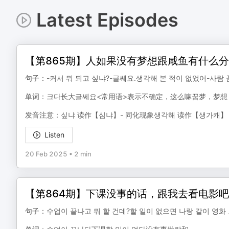
Latest Episodes
【第865期】人如果没有梦想跟咸鱼有什么
句子：-커서 뭐 되고 싶냐?-글쎄요.생각해 본 적이 없었어-
单词：크다长大글쎄요<常用语>表示不确定，这么嘛꿈梦，梦想
发音注意：싶냐 读作【심냐】- 同化现象생각해 读作【생가캐】 -
Listen
20 Feb 2025
•
2 min
【第864期】下课没事的话，跟我去看电影吧
句子：수업이 끝나고 뭐 할 건데?할 일이 없으면 나랑 같이 