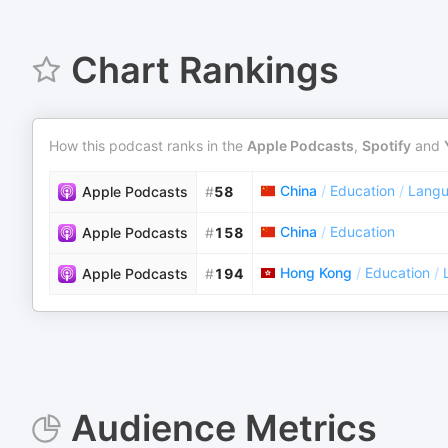
Chart Rankings
How this podcast ranks in the
Apple Podcasts
,
Spotify
and
China
/
Education
/
Langu
Apple Podcasts
#
58
China
/
Education
Apple Podcasts
#
158
Hong Kong
/
Education
/
Apple Podcasts
#
194
Audience Metrics