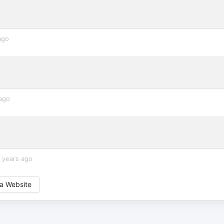
ago
ago
 years ago
a Website