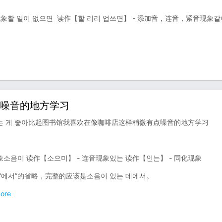
象할 일이 없으면 读作【할 리리 업쓰면】 - 添加音，连音，紧音现象같
点噪音的地方学习
부하는 게 좋아比起图书馆我喜欢在像咖啡店这样稍微有点噪音的地方学习
음이 读作【소으미】 - 连音现象있는 读作【인는】 - 同化现象
“에서”的省略，完整的应该是소음이 있는 데에서。
ore