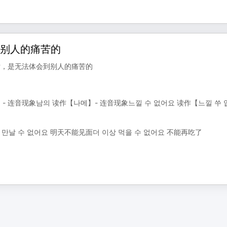
到别人的痛苦的
历的话，是无法体会到别人的痛苦的
- 连音现象남의 读作【나메】- 连音现象느낄 수 없어요 读作【느낄 쑤 
 만날 수 없어요 明天不能见面더 이상 먹을 수 없어요 不能再吃了