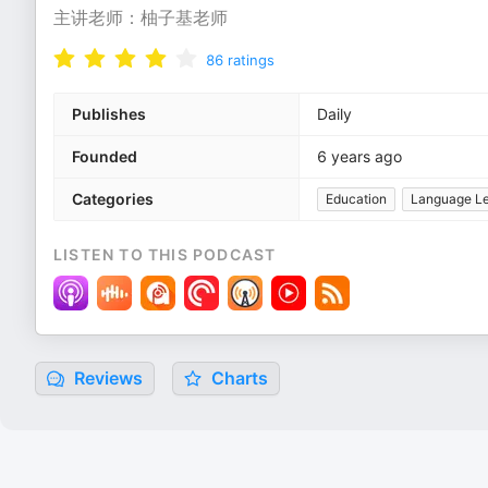
主讲老师：柚子基老师
86
ratings
Publishes
Daily
Founded
6 years ago
Categories
Education
Language Le
LISTEN TO THIS PODCAST
Reviews
Charts