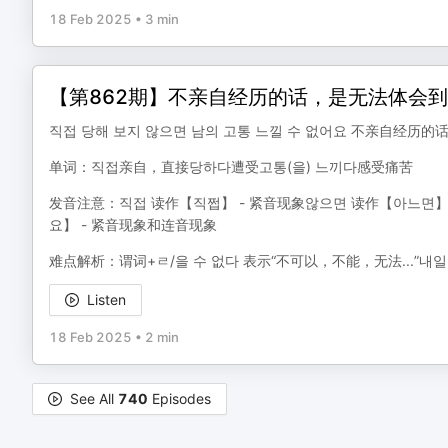
18 Feb 2025
•
3 min
【第862期】不亲自经历的话，是无法体会
직접 당해 보지 않으면 남의 고통 느낄 수 없어요 不亲自经
单词：직접亲自，直接당하다遭受고통(을) 느끼다感受痛苦
发音注意：직접 读作【직쩝】 - 紧音现象않으면 读作【아느면】 
요】 - 紧音现象和连音现象
难点解析：谓词+ㄹ/을 수 없다 表示“不可以，不能，无法...”내일
Listen
18 Feb 2025
•
2 min
See All
740
Episodes