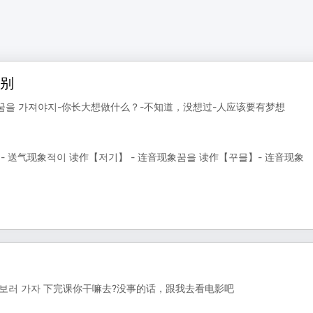
分别
사람 꿈을 가져야지-你长大想做什么？-不知道，没想过-人应该要有梦想
 送气现象적이 读作【저기】 - 连音现象꿈을 读作【꾸믈】- 连音现象
영화 보러 가자 下完课你干嘛去?没事的话，跟我去看电影吧