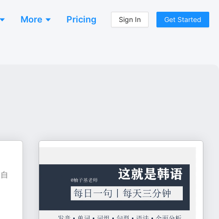
More
Pricing
Sign In
Get Started
给自