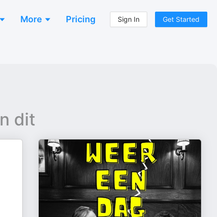
More
Pricing
Sign In
Get Started
n dit