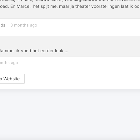
d. En Marcel: het spijt me, maar je theater voorstellingen laat ik oo
nds
3 months ago
 Jammer ik vond het eerder leuk….
onths ago
a Website