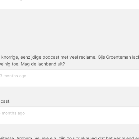
 knorrige, eenzijdige podcast met veel reclame. Gijs Groenteman lac
weinig toe. Mag de lachband uit?
3 months ago
pcast.
3 months ago
Vitesse, Arnhem, Veluwe e.a. zijn zo uitgekauwd dat het vervelend e