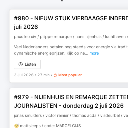
#980 - NIEUW STUK VIERDAAGSE INDERD
juli 2026
paus leo xiv / pilippe remarque / hans nijenhuis / luchthaven 
Veel Nederlanders betalen nog steeds voor energie via tradit
dynamische energieprijzen. Kijk op ne
...
more
Listen
3 Jul 2026
•
27 min
•
Most popular
#979 - NIJENHUIS EN REMARQUE ZETTEN 
JOURNALISTEN - donderdag 2 juli 2026
jonas smulders / victor reinier / thomas acda / visdeurbel / 
😴 mattsleeps / code: MARCELGIJS