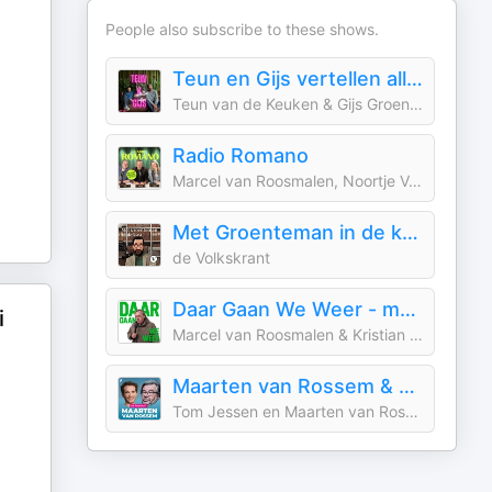
People also subscribe to these shows.
Teun en Gijs vertellen alles
Teun van de Keuken & Gijs Groenteman / Meer van dit
Radio Romano
Marcel van Roosmalen, Noortje Veldhuizen & Roelof de Vries
Met Groenteman in de kast
de Volkskrant
Daar Gaan We Weer - met Marcel van Roosmalen
i
Marcel van Roosmalen & Kristian Funke
Maarten van Rossem & Tom Jessen
Tom Jessen en Maarten van Rossem