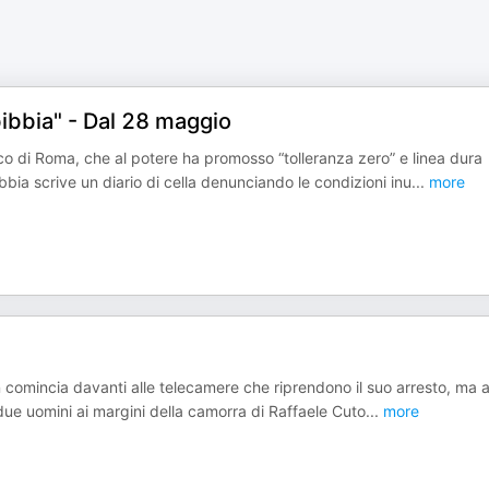
bibbia" - Dal 28 maggio
co di Roma, che al potere ha promosso “tolleranza zero” e linea dura
bia scrive un diario di cella denunciando le condizioni inu
...
more
n comincia davanti alle telecamere che riprendono il suo arresto, ma 
 due uomini ai margini della camorra di Raffaele Cuto
...
more