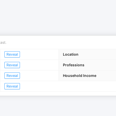
ast.
Reveal
Location
Reveal
Professions
Reveal
Household Income
Reveal