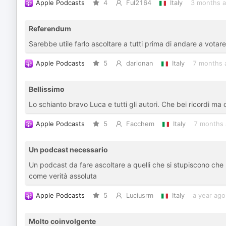
Apple Podcasts
4
Ful2164
Italy
3 months 
Referendum
Sarebbe utile farlo ascoltare a tutti prima di andare a votar
Apple Podcasts
5
darionan
Italy
7 months 
Bellissimo
Lo schianto bravo Luca e tutti gli autori. Che bei ricordi ma c
Apple Podcasts
5
Facchem
Italy
7 months
Un podcast necessario
Un podcast da fare ascoltare a quelli che si stupiscono che
come verità assoluta
Apple Podcasts
5
Luciusrm
Italy
a year ago
Molto coinvolgente