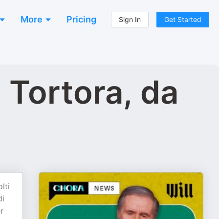
More
Pricing
Sign In
Get Started
 Tortora, da
lti
di
r