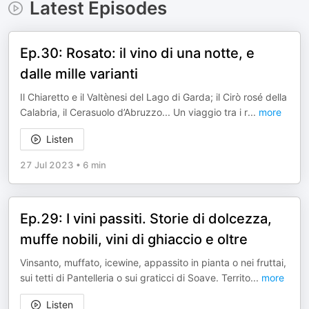
Latest Episodes
Ep.30: Rosato: il vino di una notte, e
dalle mille varianti
Il Chiaretto e il Valtènesi del Lago di Garda; il Cirò rosé della
Calabria, il Cerasuolo d’Abruzzo... Un viaggio tra i r
...
more
Listen
27 Jul 2023
•
6 min
Ep.29: I vini passiti. Storie di dolcezza,
muffe nobili, vini di ghiaccio e oltre
Vinsanto, muffato, icewine, appassito in pianta o nei fruttai,
sui tetti di Pantelleria o sui graticci di Soave. Territo
...
more
Listen