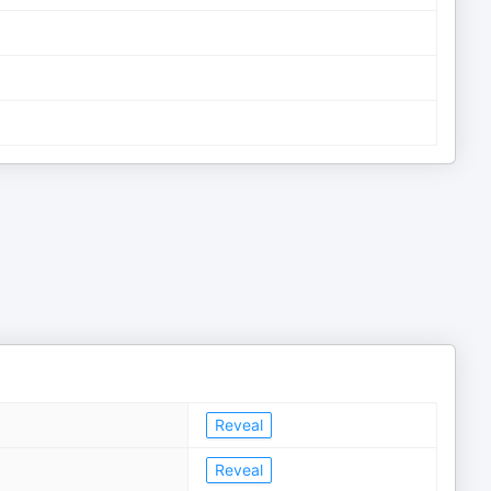
Reveal
Reveal