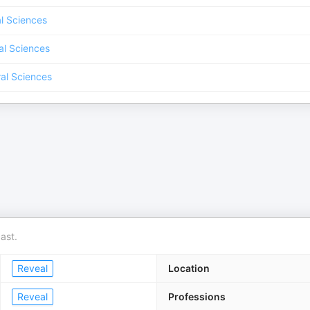
l Sciences
al Sciences
al Sciences
ast.
Reveal
Location
Reveal
Professions