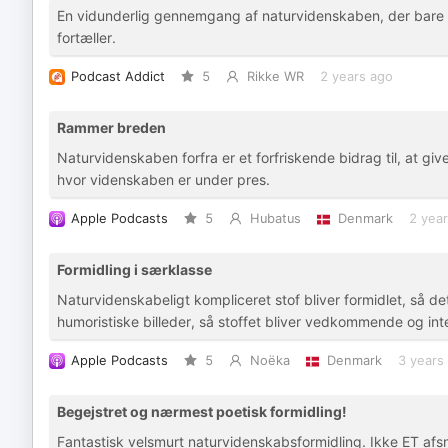
En vidunderlig gennemgang af naturvidenskaben, der bare får
fortæller.
Podcast Addict
5
Rikke WR
2 years ago
Rammer breden
Naturvidenskaben forfra er et forfriskende bidrag til, at give
hvor videnskaben er under pres.
Apple Podcasts
5
Hubatus
Denmark
2 yea
Formidling i særklasse
Naturvidenskabeligt kompliceret stof bliver formidlet, så de
humoristiske billeder, så stoffet bliver vedkommende og int
Apple Podcasts
5
Noëka
Denmark
3 years
Begejstret og nærmest poetisk formidling!
Fantastisk velsmurt naturvidenskabsformidling. Ikke ET afsn