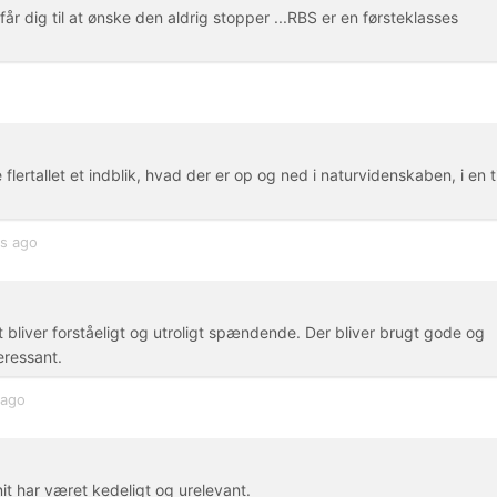
 dig til at ønske den aldrig stopper ...RBS er en førsteklasses
 flertallet et indblik, hvad der er op og ned i naturvidenskaben, i en t
rs ago
t bliver forståeligt og utroligt spændende. Der bliver brugt gode og
eressant.
 ago
it har været kedeligt og urelevant.