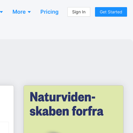
More
Pricing
Sign In
Get Started