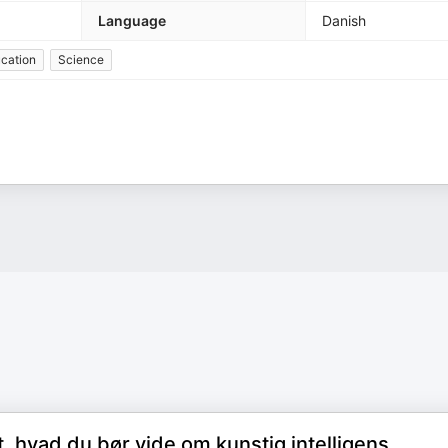
Language
Danish
cation
Science
t, hvad du bør vide om kunstig intelligens