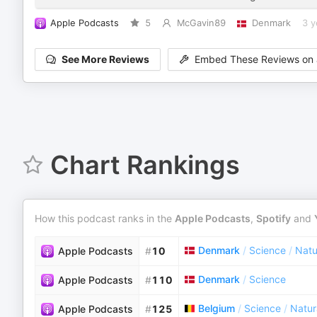
Apple Podcasts
5
McGavin89
Denmark
3 y
See More Reviews
Embed These Reviews on 
Chart Rankings
How this podcast ranks in the
Apple Podcasts
,
Spotify
and
Denmark
/
Science
/
Natu
Apple Podcasts
#
10
Denmark
/
Science
Apple Podcasts
#
110
Belgium
/
Science
/
Natur
Apple Podcasts
#
125