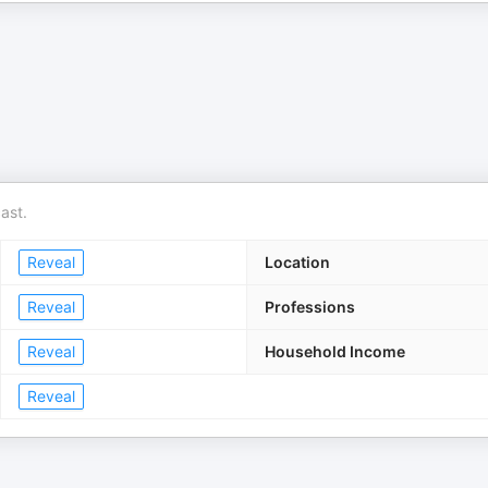
ast.
Reveal
Location
Reveal
Professions
Reveal
Household Income
Reveal