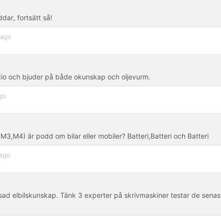
dar, fortsätt så!
 ago
udio och bjuder på både okunskap och oljevurm.
go
3,M3,M4) är podd om bilar eller mobiler? Batteri,Batteri och Batteri
 ago
sad elbilskunskap. Tänk 3 experter på skrivmaskiner testar de senas