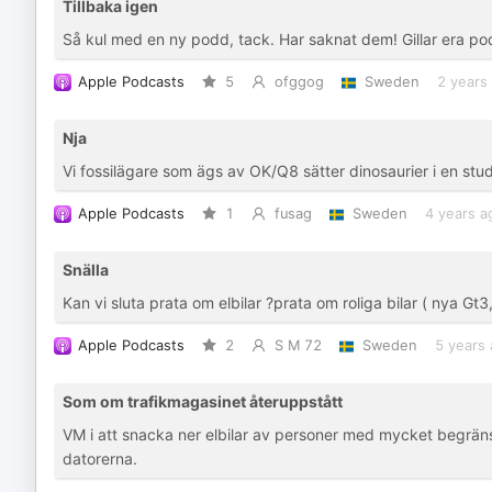
Tillbaka igen
Så kul med en ny podd, tack. Har saknat dem! Gillar era pod
Apple Podcasts
5
ofggog
Sweden
2 years
Nja
Vi fossilägare som ägs av OK/Q8 sätter dinosaurier i en st
Apple Podcasts
1
fusag
Sweden
4 years a
Snälla
Kan vi sluta prata om elbilar ?prata om roliga bilar ( nya Gt
Apple Podcasts
2
S M 72
Sweden
5 years
Som om trafikmagasinet återuppstått
VM i att snacka ner elbilar av personer med mycket begrän
datorerna.