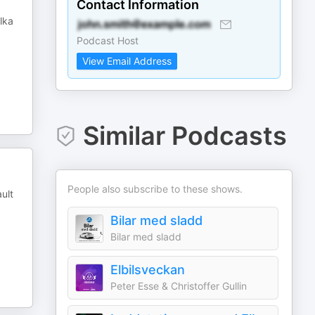
Contact Information
ilka
Podcast Host
View Email Address
Similar Podcasts
People also subscribe to these shows.
ault
Bilar med sladd
Bilar med sladd
Elbilsveckan
Peter Esse & Christoffer Gullin