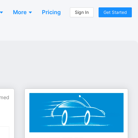
More
Pricing
Sign In
Get Started
 med