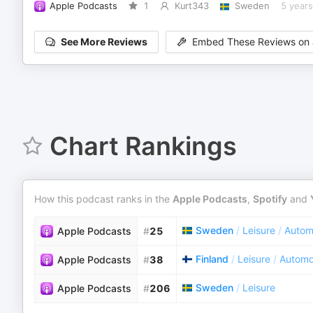
Apple Podcasts
1
Kurt343
Sweden
5 year
See More Reviews
Embed These Reviews on 
Chart Rankings
How this podcast ranks in the
Apple Podcasts
,
Spotify
and
Sweden
/
Leisure
/
Autom
Apple Podcasts
#
25
Finland
/
Leisure
/
Automo
Apple Podcasts
#
38
Sweden
/
Leisure
Apple Podcasts
#
206