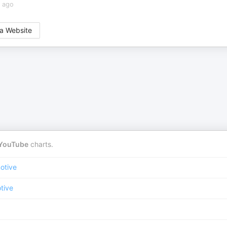
s ago
a Website
YouTube
charts.
otive
tive