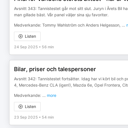
Avsnitt 343: Tannistestet går mot sitt slut. Juryn i Årets Bil h
man gillade bäst. Vår panel väljer sina sju favoriter.
Medverkande: Tommy Wahlström och Anders Helgesson,
...
m
Listen
24 Sep 2025
•
56 min
Bilar, priser och talespersoner
Avsnitt 342: Tannistestet fortsätter. Idag har vi kört bil och p
4, Mercedes-Benz CLA (igen!), Mazda 6e, Opel Frontera, Cit
Medverkande:
...
more
Listen
23 Sep 2025
•
54 min