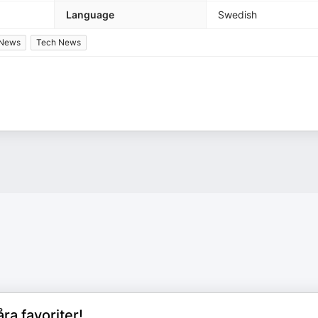
Language
Swedish
News
Tech News
åra favoriter!