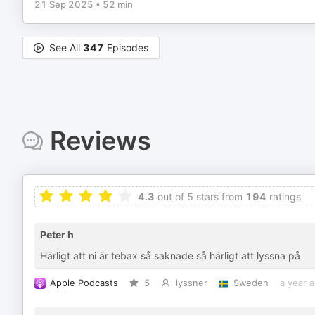
21 Sep 2025
•
52 min
See All
347
Episodes
Reviews
4.3
out of 5 stars from
194
ratings
Peter h
Härligt att ni är tebax så saknade så härligt att lyssna på
Apple Podcasts
5
lyssner
Sweden
a year 