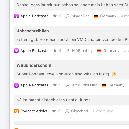
Danke, dass ihr mir nun schon so lange mein Leben versüßt
Apple Podcasts
5
simonDos
Germany
a mo
Unbeschreiblich
Extrem gut. Höre euch auch bei VMD und bin von beiden P
Apple Podcasts
5
IADBfanboy
Germany
a 
Wuuunderschön!
Super Podcast, zwei von euch sind wirklich lustig. 😘
Apple Podcasts
5
Alfur Widukind
Germany
<3 ihr macht einfach alles richtig Jungs.
Podcast Addict
5
Gigachad
2 years ago