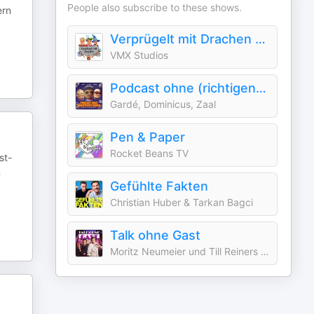
People also subscribe to these shows.
ern
Verprügelt mit Drachen (DnD Pen and Paper)
VMX Studios
Podcast ohne (richtigen) Namen
Gardé, Dominicus, Zaal
Pen & Paper
Rocket Beans TV
st-
n
Gefühlte Fakten
Christian Huber & Tarkan Bagci
Talk ohne Gast
Moritz Neumeier und Till Reiners | ARD