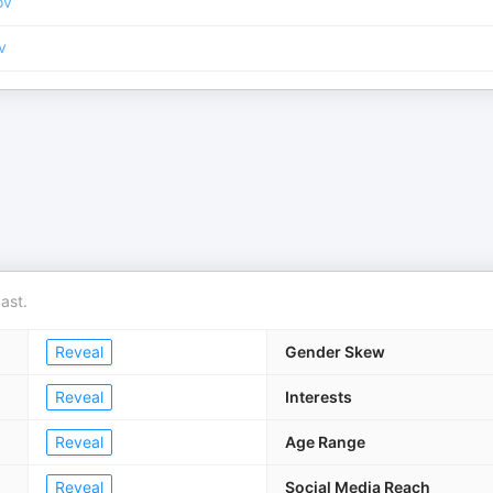
ov
v
ast.
Reveal
Gender Skew
Reveal
Interests
Reveal
Age Range
Reveal
Social Media Reach