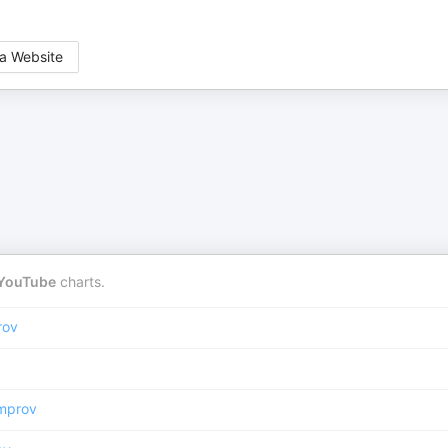
a Website
YouTube
charts.
rov
mprov