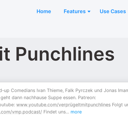
Home
Features
Use Cases
it Punchlines
and-up Comedians Ivan Thieme, Falk Pyrczek und Jonas Ima
d geht dann nachhause Suppe essen. Patreon:
outube:
www.youtube.com/verprügeltmitpunchlines
Folgt u
.com/vmp.podcast/
Findet uns
...
more