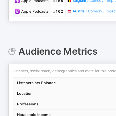
Belgium
/
Comedy
/
Impr
Apple Podcasts
#
154
Austria
/
Comedy
/
Impro
Apple Podcasts
#
162
Audience Metrics
Listeners, social reach, demographics and more for this podc
Listeners per Episode
Location
Professions
Household Income