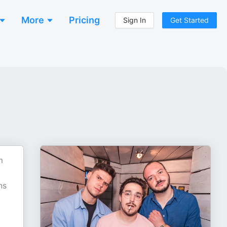
More
Pricing
Sign In
Get Started
m
ns