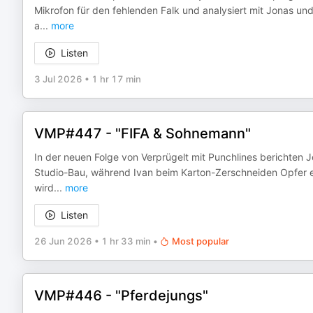
Mikrofon für den fehlenden Falk und analysiert mit Jonas un
a
...
more
Listen
3 Jul 2026
•
1 hr 17 min
VMP#447 - "FIFA & Sohnemann"
In der neuen Folge von Verprügelt mit Punchlines berichte
Studio-Bau, während Ivan beim Karton-Zerschneiden Opfer 
wird
...
more
Listen
26 Jun 2026
•
1 hr 33 min
•
Most popular
VMP#446 - "Pferdejungs"