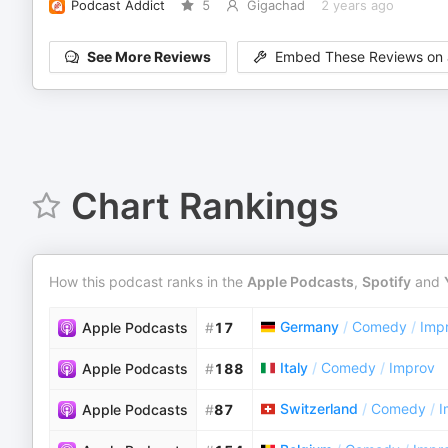
Podcast Addict
5
Gigachad
2 years ago
See More Reviews
Embed These Reviews on 
Chart Rankings
How this podcast ranks in the
Apple Podcasts
,
Spotify
and
Germany
/
Comedy
/
Imp
Apple Podcasts
#
17
Italy
/
Comedy
/
Improv
Apple Podcasts
#
188
Switzerland
/
Comedy
/
I
Apple Podcasts
#
87