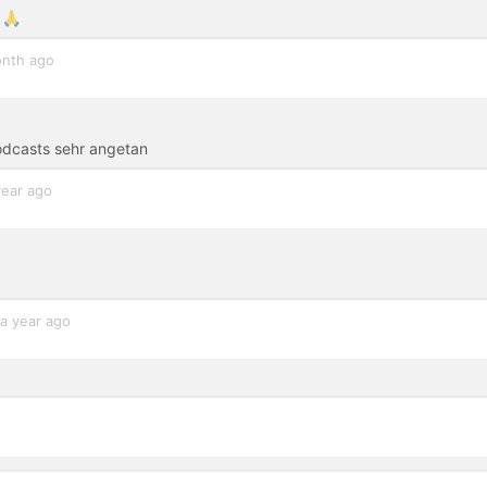
 🙏
nth ago
odcasts sehr angetan
year ago
a year ago