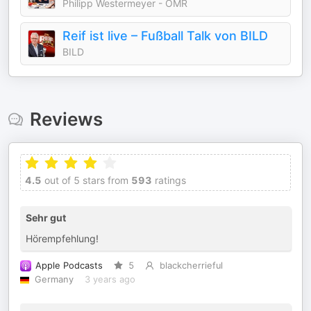
Philipp Westermeyer - OMR
Reif ist live – Fußball Talk von BILD
BILD
Reviews
4.5
out of 5 stars from
593
ratings
Sehr gut
Hörempfehlung!
Apple Podcasts
5
blackcherrieful
Germany
3 years ago