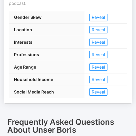
podcast.
Gender Skew
Reveal
Location
Reveal
Interests
Reveal
Professions
Reveal
Age Range
Reveal
Household Income
Reveal
Social Media Reach
Reveal
Frequently Asked Questions
About
Unser Boris