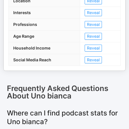
Location
Reveal
Interests
Reveal
Professions
Reveal
Age Range
Reveal
Household Income
Reveal
Social Media Reach
Reveal
Frequently Asked Questions
About
Uno bianca
Where can I find podcast stats for
Uno bianca?