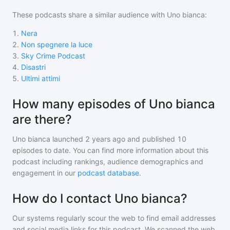
These podcasts share a similar audience with
Uno bianca
:
1
.
Nera
2
.
Non spegnere la luce
3
.
Sky Crime Podcast
4
.
Disastri
5
.
Ultimi attimi
How many episodes of Uno bianca
are there?
Uno bianca
launched 2 years ago and
published
10
episodes to date. You can find more information about this
podcast including rankings, audience demographics and
engagement in our
podcast database
.
How do I contact Uno bianca?
Our systems regularly scour the web to find email addresses
and social media links for this podcast. We scanned the web