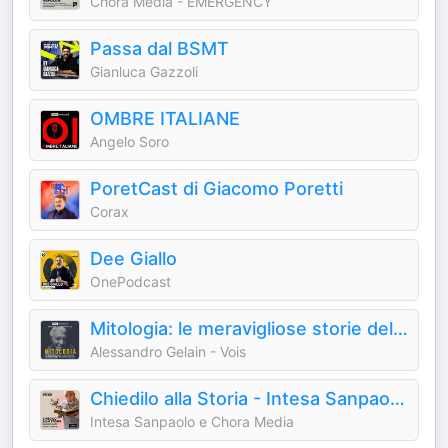
Chora Media - EMERGENCY
Passa dal BSMT
Gianluca Gazzoli
OMBRE ITALIANE
Angelo Soro
PoretCast di Giacomo Poretti
Corax
Dee Giallo
OnePodcast
Mitologia: le meravigliose storie del mondo antico
Alessandro Gelain - Vois
Chiedilo alla Storia - Intesa Sanpaolo On Air
Intesa Sanpaolo e Chora Media