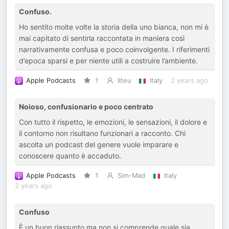
Confuso.
Ho sentito molte volte la storia della uno bianca, non mi è
mai capitato di sentirla raccontata in maniera così
narrativamente confusa e poco coinvolgente. I riferimenti
d’epoca sparsi e per niente utili a costruire l’ambiente.
Apple Podcasts
1
Ilteu
Italy
2 years ago
Noioso, confusionario e poco centrato
Con tutto il rispetto, le emozioni, le sensazioni, il dolore e
il contorno non risultano funzionari a racconto. Chi
ascolta un podcast del genere vuole imparare e
conoscere quanto è accaduto.
Apple Podcasts
1
Sim-Mad
Italy
2 years ago
Confuso
È un buon riassunto ma non si comprende quale sia