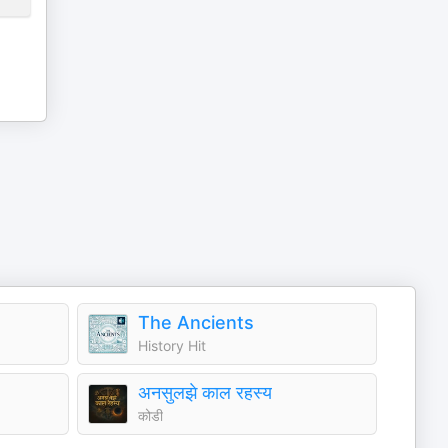
The Ancients
History Hit
अनसुलझे काल रहस्य
कोडी