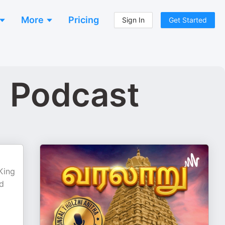
More
Pricing
Sign In
Get Started
l Podcast
King
nd