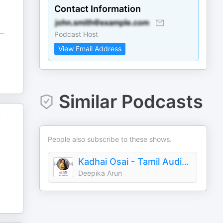
Contact Information
..
Podcast Host
View Email Address
Similar Podcasts
்
People also subscribe to these shows.
Kadhai Osai - Tamil Audiobooks
Deepika Arun