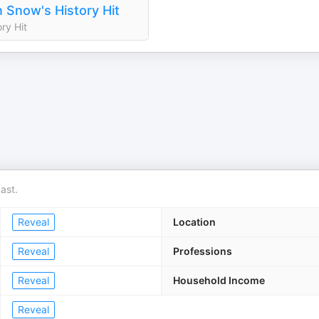
 Snow's History Hit
ory Hit
ast.
Reveal
Location
Reveal
Professions
Reveal
Household Income
Reveal