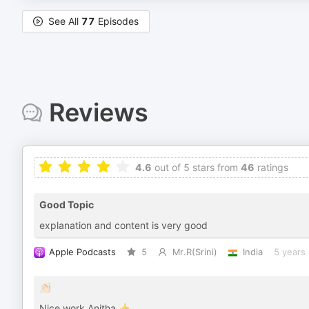
See All
77
Episodes
Reviews
4.6
out of 5 stars from
46
ratings
Good Topic
explanation and content is very good
Apple Podcasts
5
Mr.R(Srini)
India
5 years
👏🏻
Nice work Anitha 👍