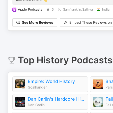
Apple Podcasts
5
Samfranklin.Sathya
India
See More Reviews
Embed These Reviews on 
Top
History
Podcasts
Empire: World History
Bha
Goalhanger
Parij
Dan Carlin's Hardcore History
Dan Carlin
Fall