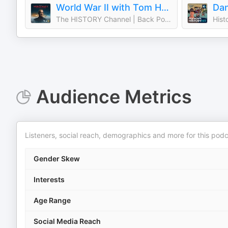
World War II with Tom Hanks
Dan
The HISTORY Channel | Back Pocket Studios | Audacy
Hist
Audience Metrics
Listeners, social reach, demographics and more for this podc
Gender Skew
Interests
Age Range
Social Media Reach