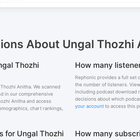
tions About
Ungal Thozhi 
ngal Thozhi
How many listener
Rephonic provides a full set 
the number of listeners. View
 Thozhi Anitha
. We scanned
including podcast download 
find in our comprehensive
decisions about which podcas
ozhi Anitha
and access
your account
to access this 
mographics, chart rankings,
 for Ungal Thozhi
How many subscri