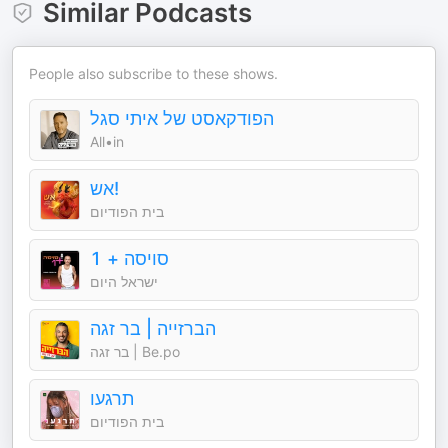
Similar Podcasts
People also subscribe to these shows.
הפודקאסט של איתי סגל
All•in
אש!
בית הפודיום
סויסה + 1
ישראל היום
הברזייה | בר זגה
בר זגה | Be.po
תרגעו
בית הפודיום