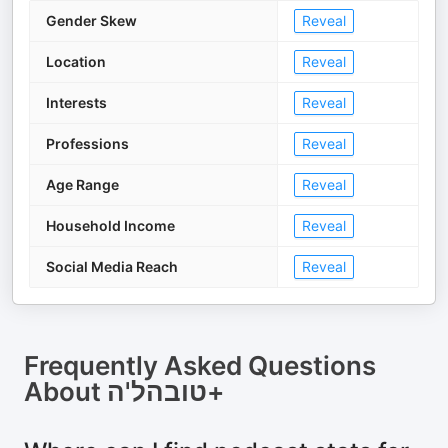
Gender Skew
Reveal
Location
Reveal
Interests
Reveal
Professions
Reveal
Age Range
Reveal
Household Income
Reveal
Social Media Reach
Reveal
Frequently Asked Questions
About
טובהל'ה+