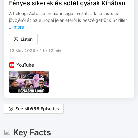
Fényes sikerek és sötét gyárak Kínában
A Pekingi Autószalon újdonságai mellett a kínai autóipar
jövőjéről és az európai jelenlétéről is beszélgettünk Schiller
...
more
Listen
13 May 2026
•
1 hr 12 min
YouTube
See All
658
Episodes
Key Facts