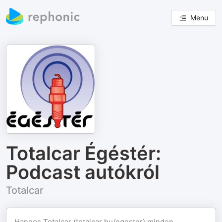
Menu
Totalcar Égéstér:
Podcast autókról
Totalcar
Hangos Totalcar (
totalcar.hu/egester
) minden