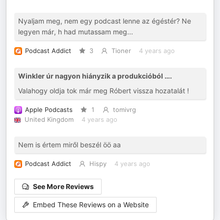
Nyaljam meg, nem egy podcast lenne az égéstér? Ne
legyen már, h had mutassam meg...
Podcast Addict
3
Tioner
4 years ago
Winkler úr nagyon hiányzik a produkcióból ….
Valahogy oldja tok már meg Róbert vissza hozatalát !
Apple Podcasts
1
tomivrg
United Kingdom
4 years ago
Nem is értem miről beszél öö aa
Podcast Addict
Hispy
4 years ago
See More Reviews
Embed These Reviews on a Website