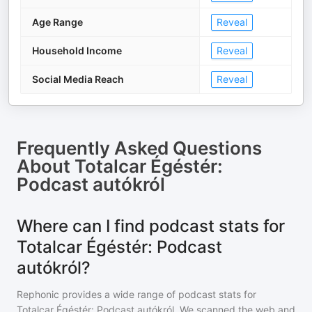
Age Range
Reveal
Household Income
Reveal
Social Media Reach
Reveal
Frequently Asked Questions
About
Totalcar Égéstér:
Podcast autókról
Where can I find podcast stats for
Totalcar Égéstér: Podcast
autókról?
Rephonic provides a wide range of podcast stats for
Totalcar Égéstér: Podcast autókról
. We scanned the web and