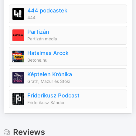
444 podcastek
444
Partizán
Partizán média
Hatalmas Arcok
Betone.hu
Képtelen Krónika
Grath, Mazur és Stöki
Friderikusz Podcast
Friderikusz Sándor
Reviews