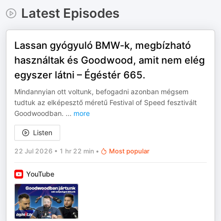
Latest Episodes
Lassan gyógyuló BMW-k, megbízható
használtak és Goodwood, amit nem elég
egyszer látni – Égéstér 665.
Mindannyian ott voltunk, befogadni azonban mégsem
tudtuk az elképesztő méretű Festival of Speed fesztivált
Goodwoodban.
...
more
Listen
22 Jul 2026
•
1 hr 22 min
•
Most popular
YouTube