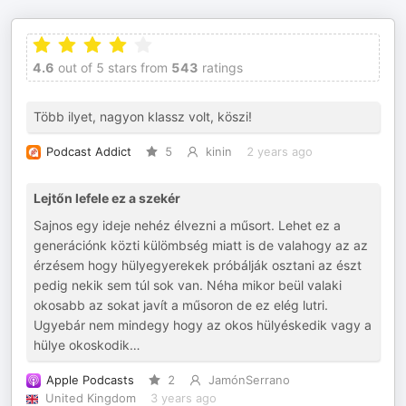
4.6
out of 5 stars from
543
ratings
Több ilyet, nagyon klassz volt, köszi!
Podcast Addict
5
kinin
2 years ago
Lejtőn lefele ez a szekér
Sajnos egy ideje nehéz élvezni a műsort. Lehet ez a
generációnk közti külömbség miatt is de valahogy az az
érzésem hogy hülyegyerekek próbálják osztani az észt
pedig nekik sem túl sok van. Néha mikor beül valaki
okosabb az sokat javít a műsoron de ez elég lutri.
Ugyebár nem mindegy hogy az okos hülyéskedik vagy a
hülye okoskodik…
Apple Podcasts
2
JamónSerrano
United Kingdom
3 years ago