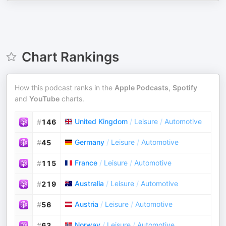
Chart Rankings
How this podcast ranks in the
Apple Podcasts
,
Spotify
and
YouTube
charts.
United Kingdom
/
Leisure
/
Automotive
#
146
Germany
/
Leisure
/
Automotive
#
45
France
/
Leisure
/
Automotive
#
115
Australia
/
Leisure
/
Automotive
#
219
Austria
/
Leisure
/
Automotive
#
56
Norway
/
Leisure
/
Automotive
#
63